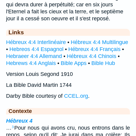
qui devra durer à perpétuité; car en six jours
l'Eternel a fait les cieux et la terre, et le septième
jour il a cessé son oeuvre et il s'est reposé.
Links
Hébreux 4:4 Interlinéaire
•
Hébreux 4:4 Multilingue
•
Hebreos 4:4 Espagnol
•
Hébreux 4:4 Français
•
Hebraeer 4:4 Allemand
•
Hébreux 4:4 Chinois
•
Hebrews 4:4 Anglais
•
Bible Apps
•
Bible Hub
Version Louis Segond 1910
La Bible David Martin 1744
Darby Bible courtesy of
CCEL.org
.
Contexte
Hébreux 4
…
Pour nous qui avons cru, nous entrons dans le
3
repos, selon qu'il dit: Je jurai dans ma colère: Ils