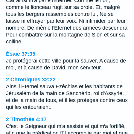
Car ainsi m'a parlé l'Eternel: Comme le lion,
comme le lionceau rugit sur sa proie, Et, malgré
tous les bergers rassemblés contre lui, Ne se
laisse ni effrayer par leur voix, Ni intimider par leur
nombre; De même l'Eternel des armées descendra
Pour combattre sur la montagne de Sion et sur sa
colline.
Ésaïe 37:35
Je protégerai cette ville pour la sauver, A cause de
moi, et à cause de David, mon serviteur.
2 Chroniques 32:22
Ainsi l'Eternel sauva Ezéchias et les habitants de
Jérusalem de la main de Sanchérib, roi d'Assyrie,
et de la main de tous, et il les protégea contre ceux
qui les entouraient.
2 Timothée 4:17
C'est le Seigneur qui m'a assisté et qui m'a fortifié,
afin que la prédication fût accomplie par moi et que