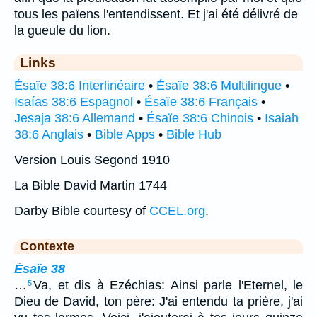
tous les païens l'entendissent. Et j'ai été délivré de
la gueule du lion.
Links
Ésaïe 38:6 Interlinéaire
•
Ésaïe 38:6 Multilingue
•
Isaías 38:6 Espagnol
•
Ésaïe 38:6 Français
•
Jesaja 38:6 Allemand
•
Ésaïe 38:6 Chinois
•
Isaiah
38:6 Anglais
•
Bible Apps
•
Bible Hub
Version Louis Segond 1910
La Bible David Martin 1744
Darby Bible courtesy of
CCEL.org
.
Contexte
Ésaïe 38
…
Va, et dis à Ezéchias: Ainsi parle l'Eternel, le
5
Dieu de David, ton père: J'ai entendu ta prière, j'ai