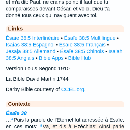
et m'a dit: Paul, ne crains point; il faut que tu
comparaisses devant César, et voici, Dieu t'a
donné tous ceux qui naviguent avec toi.
Links
Ésaïe 38:5 Interlinéaire
•
Ésaïe 38:5 Multilingue
•
Isaías 38:5 Espagnol
•
Ésaïe 38:5 Français
•
Jesaja 38:5 Allemand
•
Ésaïe 38:5 Chinois
•
Isaiah
38:5 Anglais
•
Bible Apps
•
Bible Hub
Version Louis Segond 1910
La Bible David Martin 1744
Darby Bible courtesy of
CCEL.org
.
Contexte
Ésaïe 38
…
Puis la parole de l'Eternel fut adressée à Esaïe,
4
en ces mots:
Va, et dis à Ezéchias: Ainsi parle
5