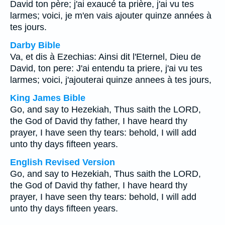
David ton père; j'ai exaucé ta prière, j'ai vu tes
larmes; voici, je m'en vais ajouter quinze années à
tes jours.
Darby Bible
Va, et dis à Ezechias: Ainsi dit l'Eternel, Dieu de
David, ton pere: J'ai entendu ta priere, j'ai vu tes
larmes; voici, j'ajouterai quinze annees à tes jours,
King James Bible
Go, and say to Hezekiah, Thus saith the LORD,
the God of David thy father, I have heard thy
prayer, I have seen thy tears: behold, I will add
unto thy days fifteen years.
English Revised Version
Go, and say to Hezekiah, Thus saith the LORD,
the God of David thy father, I have heard thy
prayer, I have seen thy tears: behold, I will add
unto thy days fifteen years.