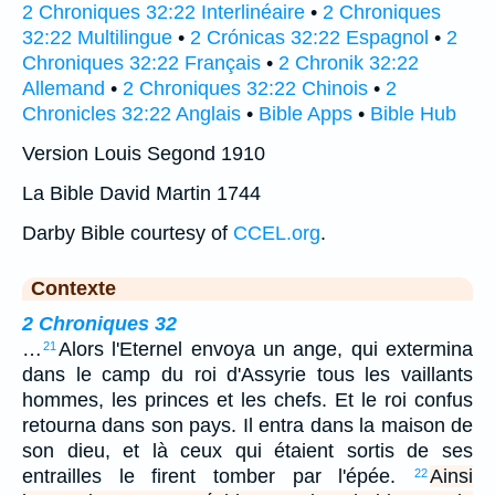
2 Chroniques 32:22 Interlinéaire
•
2 Chroniques
32:22 Multilingue
•
2 Crónicas 32:22 Espagnol
•
2
Chroniques 32:22 Français
•
2 Chronik 32:22
Allemand
•
2 Chroniques 32:22 Chinois
•
2
Chronicles 32:22 Anglais
•
Bible Apps
•
Bible Hub
Version Louis Segond 1910
La Bible David Martin 1744
Darby Bible courtesy of
CCEL.org
.
Contexte
2 Chroniques 32
…
Alors l'Eternel envoya un ange, qui extermina
21
dans le camp du roi d'Assyrie tous les vaillants
hommes, les princes et les chefs. Et le roi confus
retourna dans son pays. Il entra dans la maison de
son dieu, et là ceux qui étaient sortis de ses
entrailles le firent tomber par l'épée.
Ainsi
22