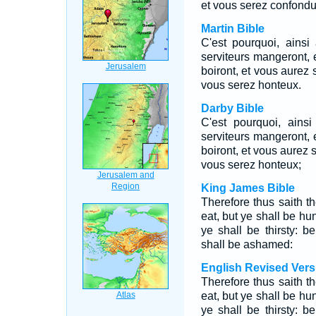
et vous serez confondu
Martin Bible
C'est pourquoi, ainsi 
serviteurs mangeront, e
boiront, et vous aurez s
vous serez honteux.
Darby Bible
C'est pourquoi, ainsi
serviteurs mangeront, e
boiront, et vous aurez s
vous serez honteux;
King James Bible
Therefore thus saith 
eat, but ye shall be hu
ye shall be thirsty: b
shall be ashamed:
English Revised Vers
Therefore thus saith 
eat, but ye shall be hu
ye shall be thirsty: b