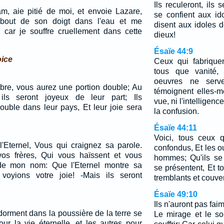
Ils reculeront, ils
am, aie pitié de moi, et envoie Lazare,
se confient aux id
 bout de son doigt dans l'eau et me
disent aux idoles 
; car je souffre cruellement dans cette
dieux!
Ésaïe 44:9
oice
Ceux qui fabrique
tous que vanité, 
oeuvres ne serve
obre, vous aurez une portion double; Au
témoignent elles-m
 ils seront joyeux de leur part; Ils
vue, ni l'intelligenc
ouble dans leur pays, Et leur joie sera
la confusion.
Ésaïe 44:11
Voici, tous ceux q
l'Eternel, Vous qui craignez sa parole.
confondus, Et les o
vos frères, Qui vous haïssent et vous
hommes; Qu'ils se 
de mon nom: Que l'Eternel montre sa
se présentent, Et t
voyions votre joie! -Mais ils seront
tremblants et couve
Ésaïe 49:10
Ils n'auront pas faim
dorment dans la poussière de la terre se
Le mirage et le sol
our la vie éternelle, et les autres pour