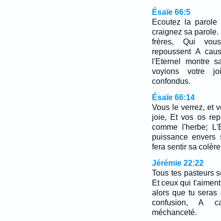
Ésaïe 66:5
Ecoutez la parole 
craignez sa parole.
frères, Qui vou
repoussent A ca
l'Eternel montre 
voyions votre jo
confondus.
Ésaïe 66:14
Vous le verrez, et 
joie, Et vos os re
comme l'herbe; L'
puissance envers s
fera sentir sa colèr
Jérémie 22:22
Tous tes pasteurs s
Et ceux qui t'aiment 
alors que tu seras
confusion, A 
méchanceté.