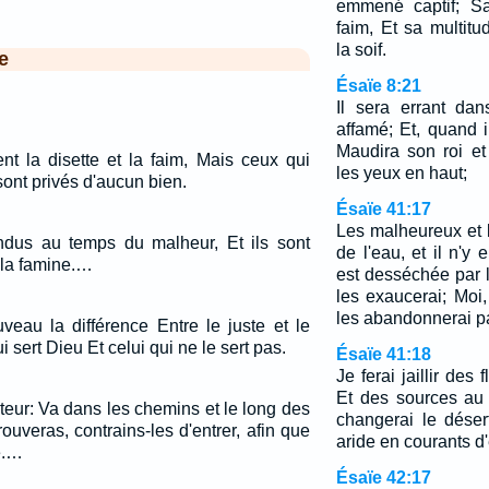
emmené captif; S
faim, Et sa multit
la soif.
e
Ésaïe 8:21
Il sera errant da
affamé; Et, quand il 
Maudira son roi et
nt la disette et la faim, Mais ceux qui
les yeux en haut;
sont privés d'aucun bien.
Ésaïe 41:17
Les malheureux et 
ndus au temps du malheur, Et ils sont
de l'eau, et il n'y
 la famine.…
est desséchée par la
les exaucerai; Moi,
les abandonnerai p
veau la différence Entre le juste et le
 sert Dieu Et celui qui ne le sert pas.
Ésaïe 41:18
Je ferai jaillir des 
Et des sources au 
viteur: Va dans les chemins et le long des
changerai le déser
rouveras, contrains-les d'entrer, afin que
aride en courants d
e.…
Ésaïe 42:17