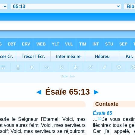
◄
Ésaïe 65:13
►
Contexte
Ésaïe 65
arle le Seigneur, l'Eternel: Voici, mes
…
Je vous desti
12
t vous aurez faim; Voici, mes serviteurs
fléchirez tous le g
soif; Voici, mes serviteurs se réjouiront,
Car j'ai appelé, 