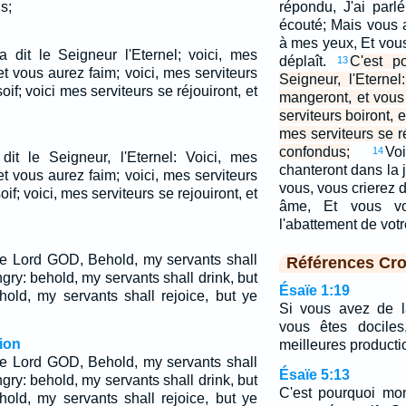
s;
répondu, J'ai parl
écouté; Mais vous a
à mes yeux, Et vou
a dit le Seigneur l'Eternel; voici, mes
déplaît.
C'est p
13
t vous aurez faim; voici, mes serviteurs
Seigneur, l'Eternel
oif; voici mes serviteurs se réjouiront, et
mangeront, et vous
serviteurs boiront, e
mes serviteurs se r
confondus;
Vo
14
 dit le Seigneur, l'Eternel: Voici, mes
chanteront dans la 
t vous aurez faim; voici, mes serviteurs
vous, vous crierez 
oif; voici, mes serviteurs se rejouiront, et
âme, Et vous vo
l'abattement de votr
the Lord GOD, Behold, my servants shall
Références Cro
ngry: behold, my servants shall drink, but
Ésaïe 1:19
ehold, my servants shall rejoice, but ye
Si vous avez de l
vous êtes docile
ion
meilleures producti
the Lord GOD, Behold, my servants shall
Ésaïe 5:13
ngry: behold, my servants shall drink, but
C'est pourquoi mo
ehold, my servants shall rejoice, but ye