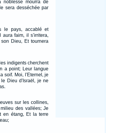
a noblesse mourra de
ude sera desséchée par
ns le pays, accablé et
aura faim, il s'irritera,
 son Dieu, Et tournera
les indigents cherchent
 en a point; Leur langue
 soif. Moi, l'Eternel, je
 le Dieu d'Israël, je ne
as.
fleuves sur les collines,
milieu des vallées; Je
t en étang, Et la terre
'eau;