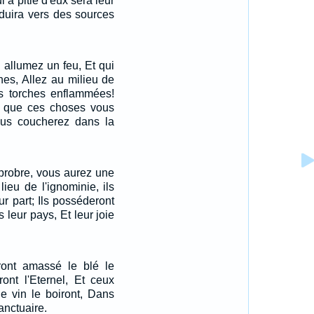
ui a pitié d'eux sera leur
nduira vers des sources
i allumez un feu, Et qui
hes, Allez au milieu de
os torches enflammées!
 que ces choses vous
vous coucherez dans la
pprobre, vous aurez une
lieu de l'ignominie, ils
ur part; Ils posséderont
 leur pays, Et leur joie
ont amassé le blé le
ont l'Eternel, Et ceux
le vin le boiront, Dans
anctuaire.