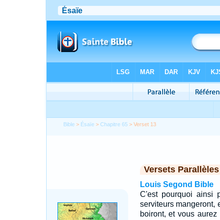
Bible
>
Ésaïe
>
Chapitre 65
> Verset 13
Versets Parallèles
Louis Segond Bible
C'est pourquoi ainsi p
serviteurs mangeront, e
boiront, et vous aurez 