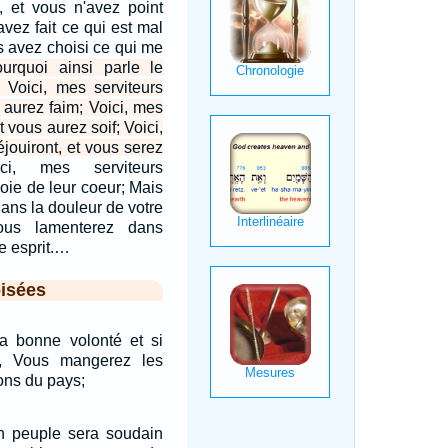
é, et vous n'avez point
vez fait ce qui est mal
s avez choisi ce qui me
ourquoi ainsi parle le
: Voici, mes serviteurs
 aurez faim; Voici, mes
t vous aurez soif; Voici,
éjouiront, et vous serez
ici, mes serviteurs
joie de leur coeur; Mais
dans la douleur de votre
us lamenterez dans
e esprit.…
isées
a bonne volonté et si
s, Vous mangerez les
ons du pays;
n peuple sera soudain