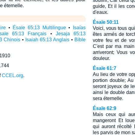
souffrir; Car celui q
e éternelle.
guide, Et il les co
d'eaux.
Ésaïe 50:11
ire
•
Ésaïe 65:13 Multilingue
•
Isaías
Voici, vous tous qu
saïe 65:13 Français
•
Jesaja 65:13
êtes armés de torc
3 Chinois
•
Isaiah 65:13 Anglais
•
Bible
votre feu et de v
C'est par ma main
arriveront; Vous 
 1910
douleur.
1744
Ésaïe 61:7
Au lieu de votre o
f
CCEL.org
.
portion double; Au 
seront joyeux de le
ainsi le double dans
sera éternelle.
Ésaïe 62:9
Mais ceux qui aur
mangeront Et louer
qui auront récolté 
les parvis de mon s