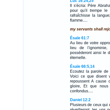
Luc 16:24,25
Il s'écria: Père Abrah
pour qu'il trempe le
rafraîchisse la langue
flamme.…
my servants shall rej
Ésaïe 61:7
Au lieu de votre oppr
lieu de l'ignominie,
posséderont ainsi le d
éternelle.
Ésaïe 66:5,14
Ecoutez la parole de 
Voici ce que disent 
repoussent A cause 
gloire, Et que nous 
confondus.…
Daniel 12:2
Plusieurs de ceux qui 
réveilleront, les uns p