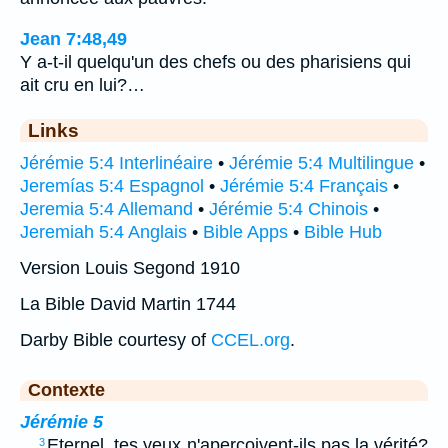
Jean 7:48,49
Y a-t-il quelqu'un des chefs ou des pharisiens qui
ait cru en lui?…
Links
Jérémie 5:4 Interlinéaire
•
Jérémie 5:4 Multilingue
•
Jeremías 5:4 Espagnol
•
Jérémie 5:4 Français
•
Jeremia 5:4 Allemand
•
Jérémie 5:4 Chinois
•
Jeremiah 5:4 Anglais
•
Bible Apps
•
Bible Hub
Version Louis Segond 1910
La Bible David Martin 1744
Darby Bible courtesy of
CCEL.org
.
Contexte
Jérémie 5
…
Eternel, tes yeux n'aperçoivent-ils pas la vérité?
3