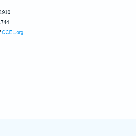
 1910
1744
f
CCEL.org
.