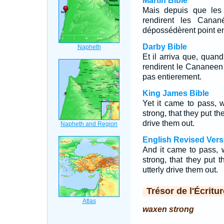
Martin Bible
Mais depuis que les en
rendirent les Canané
dépossédèrent point en
Darby Bible
Et il arriva que, quand 
rendirent le Cananeen 
pas entierement.
King James Bible
Yet it came to pass, 
strong, that they put th
drive them out.
English Revised Vers
And it came to pass, 
strong, that they put 
utterly drive them out.
Trésor de l'Écritur
waxen strong