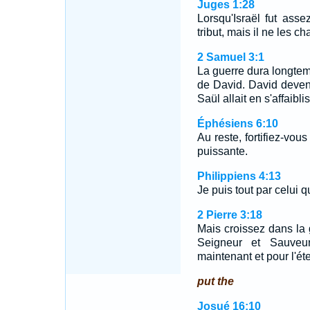
Juges 1:28
Lorsqu'Israël fut asse
tribut, mais il ne les ch
2 Samuel 3:1
La guerre dura longtem
de David. David devena
Saül allait en s'affaibli
Éphésiens 6:10
Au reste, fortifiez-vou
puissante.
Philippiens 4:13
Je puis tout par celui qu
2 Pierre 3:18
Mais croissez dans la
Seigneur et Sauveur 
maintenant et pour l'ét
put the
Josué 16:10