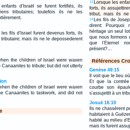
Lorsque les enfan
13
fants d'Israël se furent fortifiés, ils
forts, ils assujett
ens tributaires; toutefois ils ne les
tribut, mais ils n
tièrement.
Les fils de Josep
14
dirent: Pourquoi
héritage un seul lot
les fils d'Israel furent devenus forts, ils
que nous formons 
tributaire; mais ils ne le depossederent
que l'Eternel n
présent?…
when the children of Israel were waxen
Références Cro
e Canaanites to tribute; but did not utterly
Genèse 49:15
Il voit que le lieu o
ion
Et que la contrée
when the children of Israel were waxen
courbe son épaule
the Canaanites to taskwork, and did not
s'assujettit à un tribu
Josué 16:10
Ils ne chassèrent 
e
habitaient à Guéze
habité au milieu d'
mais ils furent assuje