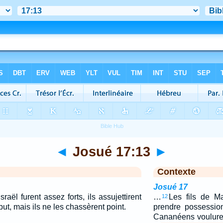
◄
Josué 17:13
►
Contexte
Josué 17
raël furent assez forts, ils assujettirent
…
Les fils de M
12
ut, mais ils ne les chassèrent point.
prendre possession
Cananéens vouluren