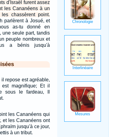
ts d'Israël furent assez
irent les Cananéens à un
e les chassèrent point.
h parlèrent à Josué, et
 nous as-tu donné en
, une seule part, tandis
un peuple nombreux et
ous a bénis jusqu'à
isées
ù il repose est agréable,
 est magnifique; Et il
 sous le fardeau, Il
t.
point les Cananéens qui
r, et les Cananéens ont
Ephraïm jusqu'à ce jour,
ttis à un tribut.