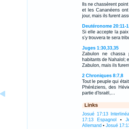
Ils ne chassèrent poin
et les Cananéens ont 
jour, mais ils furent assu
Deutéronome 20:11-1
Si elle accepte la paix
s'y trouvera te sera tri
Juges 1:30,33,35
Zabulon ne chassa po
habitants de Nahalol; 
Zabulon, mais ils furent
2 Chroniques 8:7,8
Tout le peuple qui éta
Phéréziens, des Hévie
partie d'Israël,…
Links
Josué 17:13 Interlinéa
17:13 Espagnol
•
J
Allemand
•
Josué 17:1