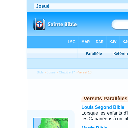
Bible
>
Josué
>
Chapitre 17
> Verset 13
Versets Parallèles
Louis Segond Bible
Lorsque les enfants d'Is
les Cananéens à un trib