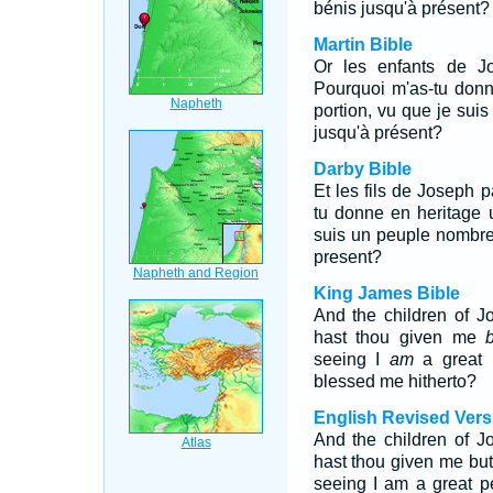
bénis jusqu'à présent?
Martin Bible
Or les enfants de Jo
Pourquoi m'as-tu donn
portion, vu que je suis
jusqu'à présent?
Darby Bible
Et les fils de Joseph p
tu donne en heritage u
suis un peuple nombreu
present?
King James Bible
And the children of 
hast thou given me
seeing I
am
a great 
blessed me hitherto?
English Revised Vers
And the children of 
hast thou given me but 
seeing I am a great p