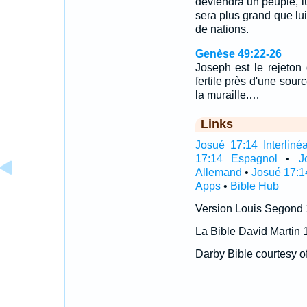
deviendra un peuple, lu
sera plus grand que lui
de nations.
Genèse 49:22-26
Joseph est le rejeton d
fertile près d'une sou
la muraille.…
Links
Josué 17:14 Interlinéa
17:14 Espagnol
•
J
Allemand
•
Josué 17:1
Apps
•
Bible Hub
Version Louis Segond
La Bible David Martin 
Darby Bible courtesy o