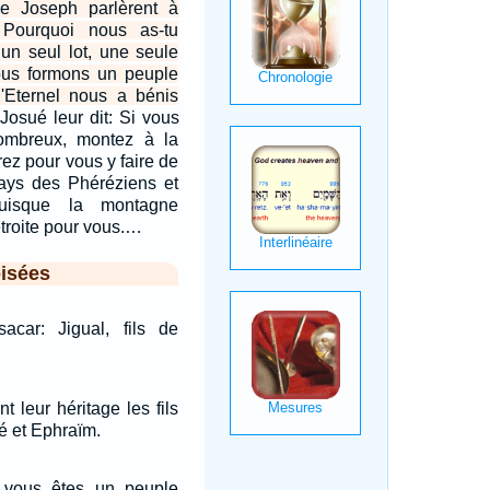
de Joseph parlèrent à
 Pourquoi nous as-tu
un seul lot, une seule
nous formons un peuple
'Eternel nous a bénis
Josué leur dit: Si vous
ombreux, montez à la
trez pour vous y faire de
pays des Phéréziens et
uisque la montagne
étroite pour vous.…
isées
sacar: Jigual, fils de
t leur héritage les fils
 et Ephraïm.
i vous êtes un peuple