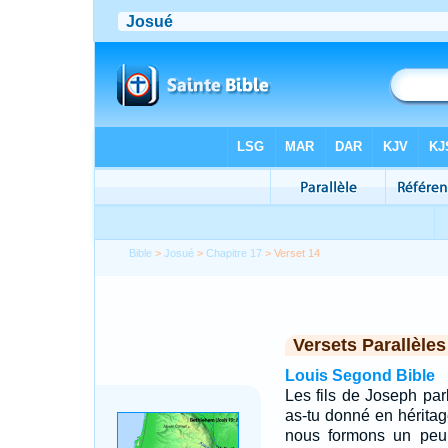
Bible
>
Josué
>
Chapitre 17
> Verset 14
Versets Parallèles
Louis Segond Bible
Les fils de Joseph par
as-tu donné en héritage
nous formons un peup