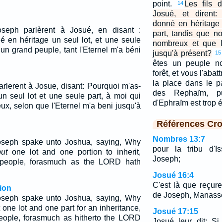
point.
Les fils 
14
Josué, et dirent:
donné en héritage 
seph parlèrent à Josué, en disant :
part, tandis que 
é en héritage un seul lot, et une seule
nombreux et que l
 un grand peuple, tant l'Eternel m'a béni
jusqu'à présent?
15
êtes un peuple n
forêt, et vous l'abat
la place dans le 
arlerent à Josue, disant: Pourquoi m'as-
des Rephaïm, p
n seul lot et une seule part, à moi qui
d'Ephraïm est trop 
x, selon que l'Eternel m'a beni jusqu'à
Références Cro
Nombres 13:7
Joseph spake unto Joshua, saying, Why
pour la tribu d'Is
but
one lot and one portion to inherit,
Joseph;
people, forasmuch as the LORD hath
Josué 16:4
C'est là que reçuren
ion
de Joseph, Manassé
Joseph spake unto Joshua, saying, Why
one lot and one part for an inheritance,
Josué 17:15
eople, forasmuch as hitherto the LORD
Josué leur dit: S