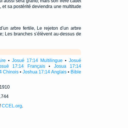
i aussi sera grand; mais son frère cadet
, et sa postérité deviendra une multitude
'un arbre fertile, Le rejeton d'un arbre
rce; Les branches s'élèvent au-dessus de
ire
•
Josué 17:14 Multilingue
•
Josué
osué 17:14 Français
•
Josua 17:14
4 Chinois
•
Joshua 17:14 Anglais
•
Bible
 1910
1744
f
CCEL.org
.