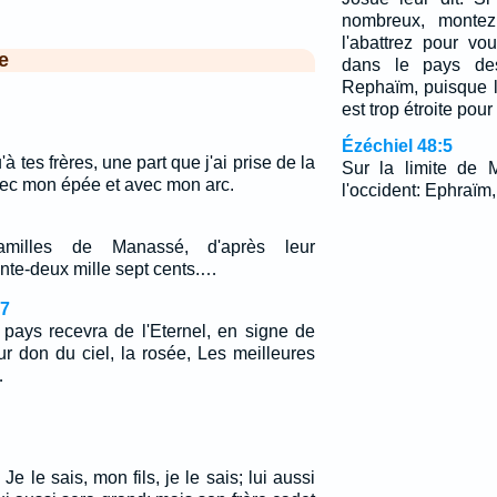
nombreux, montez
l'abattrez pour vo
e
dans le pays de
Rephaïm, puisque 
est trop étroite pour
Ézéchiel 48:5
à tes frères, une part que j'ai prise de la
Sur la limite de 
ec mon épée et avec mon arc.
l'occident: Ephraïm,
milles de Manassé, d'après leur
te-deux mille sept cents.…
7
 pays recevra de l'Eternel, en signe de
ur don du ciel, la rosée, Les meilleures
…
 Je le sais, mon fils, je le sais; lui aussi