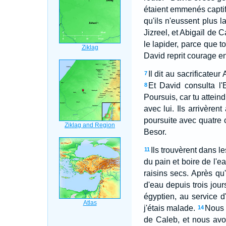
étaient emmenés captif
qu'ils n'eussent plus l
Jizreel, et Abigaïl de
le lapider, parce que t
David reprit courage en
Il dit au sacrificateu
7
Et David consulta l'E
8
Poursuis, car tu atteindr
avec lui. Ils arrivèrent
poursuite avec quatre 
Besor.
Ils trouvèrent dans l
11
du pain et boire de l'ea
raisins secs. Après qu'i
d'eau depuis trois jours
égyptien, au service 
j'étais malade.
Nous a
14
de Caleb, et nous avo