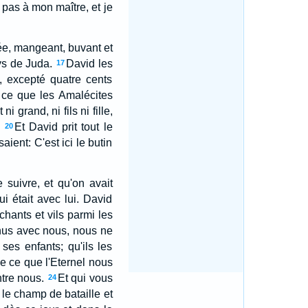
 pas à mon maître, et je
trée, mangeant, buvant et
ys de Juda.
David les
17
, excepté quatre cents
 ce que les Amalécites
i grand, ni fils ni fille,
Et David prit tout le
20
ient: C'est ici le butin
suivre, et qu'on avait
i était avec lui. David
ants et vils parmi les
venus avec nous, nous ne
es enfants; qu'ils les
de ce que l'Eternel nous
ntre nous.
Et qui vous
24
 le champ de bataille et