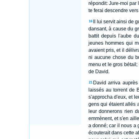
répondit: Jure-moi par 
te ferai descendre vers 
Il lui servit ainsi de
16
dansant, à cause du gr
battit depuis l'aube 
jeunes hommes qui mon
avaient pris, et il dél
ni aucune chose du but
menu et le gros bétail;
de David.
David arriva auprès
21
laissés au torrent de 
s'approcha d'eux, et l
gens qui étaient allés 
leur donnerons rien d
emmènent, et s'en aille
a donné; car il nous a 
écouterait dans cette a