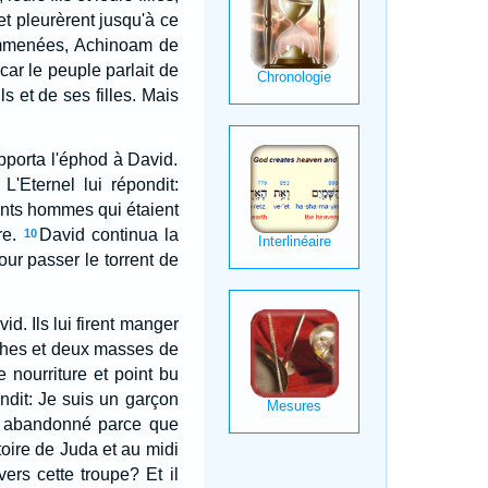
 et pleurèrent jusqu'à ce
emmenées, Achinoam de
ar le peuple parlait de
s et de ses filles. Mais
apporta l'éphod à David.
 L'Eternel lui répondit:
cents hommes qui étaient
re.
David continua la
10
ur passer le torrent de
d. Ils lui firent manger
èches et deux masses de
de nourriture et point bu
pondit: Je suis un garçon
'a abandonné parce que
toire de Juda et au midi
ers cette troupe? Et il