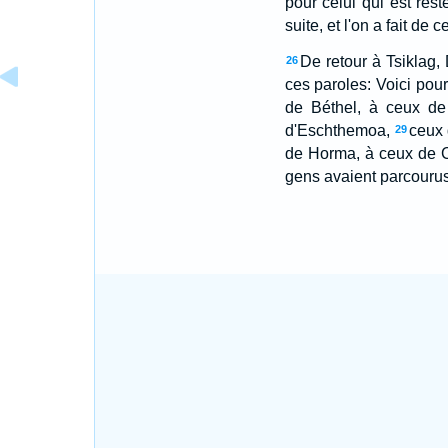
pour celui qui est res
suite, et l'on a fait de
De retour à Tsiklag,
26
ces paroles: Voici pou
de Béthel, à ceux de
d'Eschthemoa,
ceux 
29
de Horma, à ceux de C
gens avaient parcourus