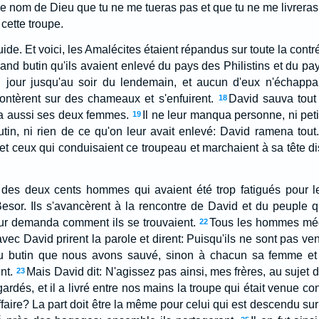
le nom de Dieu que tu ne me tueras pas et que tu ne me livreras
cette troupe.
 guide. Et voici, les Amalécites étaient répandus sur toute la con
and butin qu'ils avaient enlevé du pays des Philistins et du pa
du jour jusqu'au soir du lendemain, et aucun d'eux n'échappa
tèrent sur des chameaux et s'enfuirent.
David sauva tout
18
ivra aussi ses deux femmes.
Il ne leur manqua personne, ni petit n
19
in, ni rien de ce qu'on leur avait enlevé: David ramena tout.
 et ceux qui conduisaient ce troupeau et marchaient à sa tête disa
 des deux cents hommes qui avaient été trop fatigués pour le 
Besor. Ils s'avancèrent à la rencontre de David et du peuple qu
eur demanda comment ils se trouvaient.
Tous les hommes méch
22
avec David prirent la parole et dirent: Puisqu'ils ne sont pas 
u butin que nous avons sauvé, sinon à chacun sa femme et s
nt.
Mais David dit: N'agissez pas ainsi, mes frères, au sujet 
23
gardés, et il a livré entre nos mains la troupe qui était venue co
ffaire? La part doit être la même pour celui qui est descendu sur