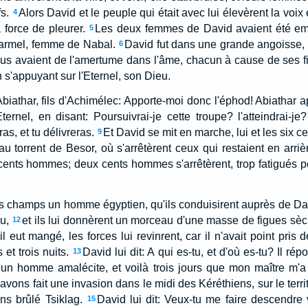
s.
Alors David et le peuple qui était avec lui élevèrent la voix
4
a force de pleurer.
Les deux femmes de David avaient été 
5
 Carmel, femme de Nabal.
David fut dans une grande angoisse, c
6
ous avaient de l'amertume dans l'âme, chacun à cause de ses fil
 s'appuyant sur l'Eternel, son Dieu.
r Abiathar, fils d'Achimélec: Apporte-moi donc l'éphod! Abiathar 
ternel, en disant: Poursuivrai-je cette troupe? l'atteindrai-je?
as, et tu délivreras.
Et David se mit en marche, lui et les six 
9
 au torrent de Besor, où s'arrêtèrent ceux qui restaient en arriè
cents hommes; deux cents hommes s'arrêtèrent, trop fatigués po
es champs un homme égyptien, qu'ils conduisirent auprès de Davi
u,
et ils lui donnèrent un morceau d'une masse de figues s
12
l eut mangé, les forces lui revinrent, car il n'avait point pris 
 et trois nuits.
David lui dit: A qui es-tu, et d'où es-tu? Il ré
13
d'un homme amalécite, et voilà trois jours que mon maître m
vons fait une invasion dans le midi des Kéréthiens, sur le terri
ns brûlé Tsiklag.
David lui dit: Veux-tu me faire descendre v
15