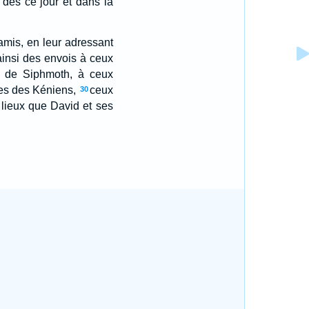
i dès ce jour et dans la
amis, en leur adressant
t ainsi des envois à ceux
x de Siphmoth, à ceux
les des Kéniens,
ceux
30
 lieux que David et ses