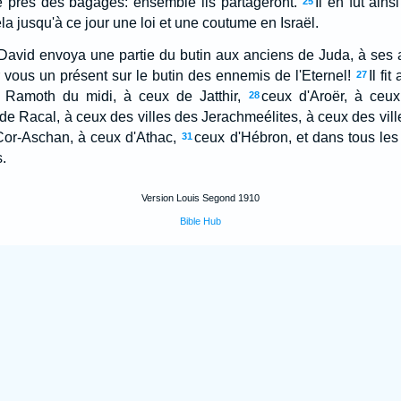
té près des bagages: ensemble ils partageront.
Il en fut ains
25
 cela jusqu'à ce jour une loi et une coutume en Israël.
 David envoya une partie du butin aux anciens de Juda, à ses 
r vous un présent sur le butin des ennemis de l'Eternel!
Il fi
27
 Ramoth du midi, à ceux de Jatthir,
ceux d'Aroër, à ceu
28
de Racal, à ceux des villes des Jerachmeélites, à ceux des vil
or-Aschan, à ceux d'Athac,
ceux d'Hébron, et dans tous les
31
.
Version Louis Segond 1910
Bible Hub