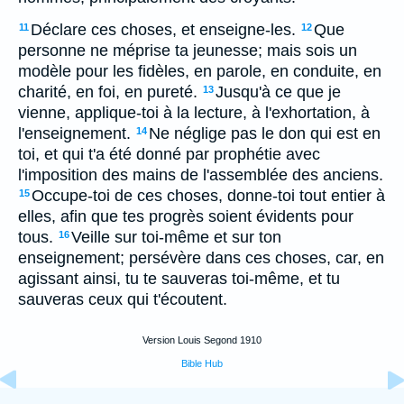
Déclare ces choses, et enseigne-les.
Que
11
12
personne ne méprise ta jeunesse; mais sois un
modèle pour les fidèles, en parole, en conduite, en
charité, en foi, en pureté.
Jusqu'à ce que je
13
vienne, applique-toi à la lecture, à l'exhortation, à
l'enseignement.
Ne néglige pas le don qui est en
14
toi, et qui t'a été donné par prophétie avec
l'imposition des mains de l'assemblée des anciens.
Occupe-toi de ces choses, donne-toi tout entier à
15
elles, afin que tes progrès soient évidents pour
tous.
Veille sur toi-même et sur ton
16
enseignement; persévère dans ces choses, car, en
agissant ainsi, tu te sauveras toi-même, et tu
sauveras ceux qui t'écoutent.
Version Louis Segond 1910
Bible Hub