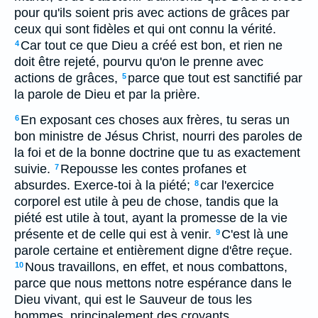
pour qu'ils soient pris avec actions de grâces par
ceux qui sont fidèles et qui ont connu la vérité.
Car tout ce que Dieu a créé est bon, et rien ne
4
doit être rejeté, pourvu qu'on le prenne avec
actions de grâces,
parce que tout est sanctifié par
5
la parole de Dieu et par la prière.
En exposant ces choses aux frères, tu seras un
6
bon ministre de Jésus Christ, nourri des paroles de
la foi et de la bonne doctrine que tu as exactement
suivie.
Repousse les contes profanes et
7
absurdes. Exerce-toi à la piété;
car l'exercice
8
corporel est utile à peu de chose, tandis que la
piété est utile à tout, ayant la promesse de la vie
présente et de celle qui est à venir.
C'est là une
9
parole certaine et entièrement digne d'être reçue.
Nous travaillons, en effet, et nous combattons,
10
parce que nous mettons notre espérance dans le
Dieu vivant, qui est le Sauveur de tous les
hommes, principalement des croyants.