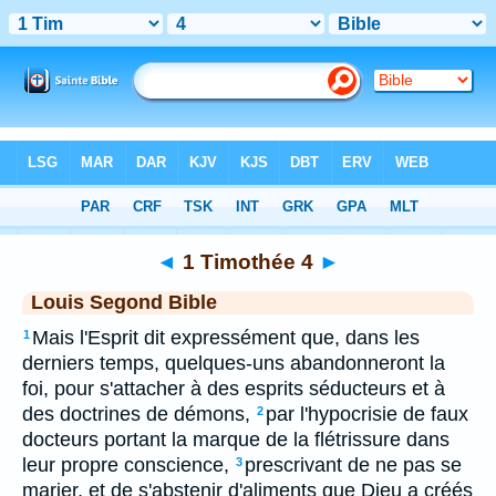
Bible
>
LSG
> 1 Timothée 4
◄
1 Timothée 4
►
Louis Segond Bible
Mais l'Esprit dit expressément que, dans les
1
derniers temps, quelques-uns abandonneront la
foi, pour s'attacher à des esprits séducteurs et à
des doctrines de démons,
par l'hypocrisie de faux
2
docteurs portant la marque de la flétrissure dans
leur propre conscience,
prescrivant de ne pas se
3
marier, et de s'abstenir d'aliments que Dieu a créés