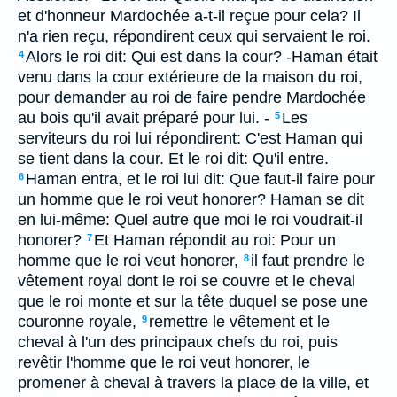
et d'honneur Mardochée a-t-il reçue pour cela? Il
n'a rien reçu, répondirent ceux qui servaient le roi.
Alors le roi dit: Qui est dans la cour? -Haman était
4
venu dans la cour extérieure de la maison du roi,
pour demander au roi de faire pendre Mardochée
au bois qu'il avait préparé pour lui. -
Les
5
serviteurs du roi lui répondirent: C'est Haman qui
se tient dans la cour. Et le roi dit: Qu'il entre.
Haman entra, et le roi lui dit: Que faut-il faire pour
6
un homme que le roi veut honorer? Haman se dit
en lui-même: Quel autre que moi le roi voudrait-il
honorer?
Et Haman répondit au roi: Pour un
7
homme que le roi veut honorer,
il faut prendre le
8
vêtement royal dont le roi se couvre et le cheval
que le roi monte et sur la tête duquel se pose une
couronne royale,
remettre le vêtement et le
9
cheval à l'un des principaux chefs du roi, puis
revêtir l'homme que le roi veut honorer, le
promener à cheval à travers la place de la ville, et