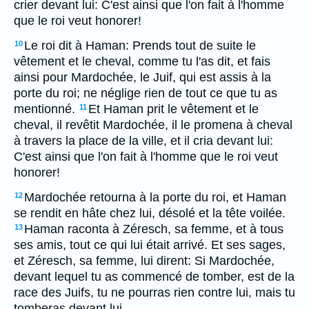
crier devant lui: C'est ainsi que l'on fait à l'homme
que le roi veut honorer!
Le roi dit à Haman: Prends tout de suite le
10
vêtement et le cheval, comme tu l'as dit, et fais
ainsi pour Mardochée, le Juif, qui est assis à la
porte du roi; ne néglige rien de tout ce que tu as
mentionné.
Et Haman prit le vêtement et le
11
cheval, il revêtit Mardochée, il le promena à cheval
à travers la place de la ville, et il cria devant lui:
C'est ainsi que l'on fait à l'homme que le roi veut
honorer!
Mardochée retourna à la porte du roi, et Haman
12
se rendit en hâte chez lui, désolé et la tête voilée.
Haman raconta à Zéresch, sa femme, et à tous
13
ses amis, tout ce qui lui était arrivé. Et ses sages,
et Zéresch, sa femme, lui dirent: Si Mardochée,
devant lequel tu as commencé de tomber, est de la
race des Juifs, tu ne pourras rien contre lui, mais tu
tomberas devant lui.