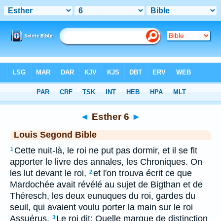
Bible
>
LSG
> Esther 6
◄
Esther 6
►
Louis Segond Bible
Cette nuit-là, le roi ne put pas dormir, et il se fit
1
apporter le livre des annales, les Chroniques. On
les lut devant le roi,
et l'on trouva écrit ce que
2
Mardochée avait révélé au sujet de Bigthan et de
Théresch, les deux eunuques du roi, gardes du
seuil, qui avaient voulu porter la main sur le roi
Assuérus.
Le roi dit: Quelle marque de distinction
3