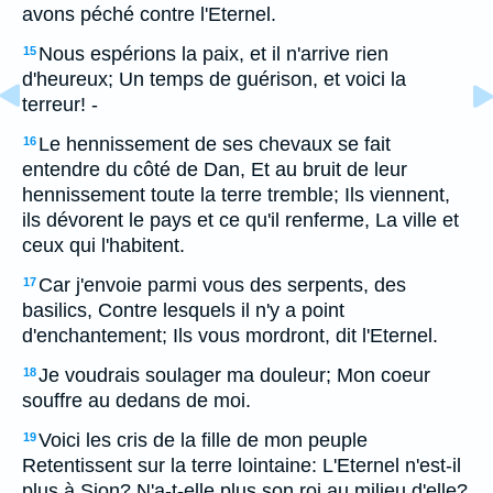
avons péché contre l'Eternel.
Nous espérions la paix, et il n'arrive rien
15
d'heureux; Un temps de guérison, et voici la
terreur! -
Le hennissement de ses chevaux se fait
16
entendre du côté de Dan, Et au bruit de leur
hennissement toute la terre tremble; Ils viennent,
ils dévorent le pays et ce qu'il renferme, La ville et
ceux qui l'habitent.
Car j'envoie parmi vous des serpents, des
17
basilics, Contre lesquels il n'y a point
d'enchantement; Ils vous mordront, dit l'Eternel.
Je voudrais soulager ma douleur; Mon coeur
18
souffre au dedans de moi.
Voici les cris de la fille de mon peuple
19
Retentissent sur la terre lointaine: L'Eternel n'est-il
plus à Sion? N'a-t-elle plus son roi au milieu d'elle?