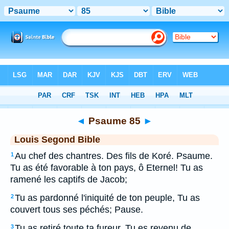
Bible
>
LSG
> Psaume 85
◄
Psaume 85
►
Louis Segond Bible
Au chef des chantres. Des fils de Koré. Psaume.
1
Tu as été favorable à ton pays, ô Eternel! Tu as
ramené les captifs de Jacob;
Tu as pardonné l'iniquité de ton peuple, Tu as
2
couvert tous ses péchés; Pause.
Tu as retiré toute ta fureur, Tu es revenu de
3