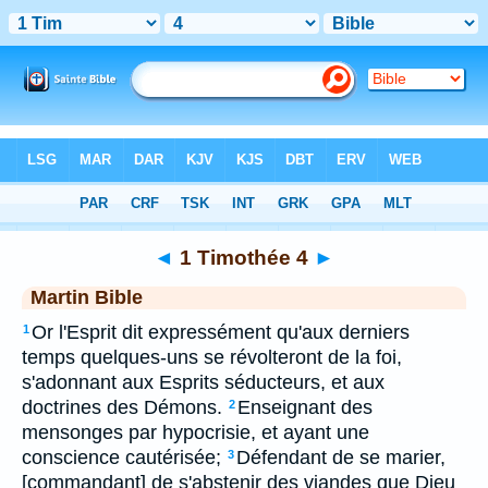
Bible
>
MAR
> 1 Timothée 4
◄
1 Timothée 4
►
Martin Bible
Or l'Esprit dit expressément qu'aux derniers
1
temps quelques-uns se révolteront de la foi,
s'adonnant aux Esprits séducteurs, et aux
doctrines des Démons.
Enseignant des
2
mensonges par hypocrisie, et ayant une
conscience cautérisée;
Défendant de se marier,
3
[commandant] de s'abstenir des viandes que Dieu