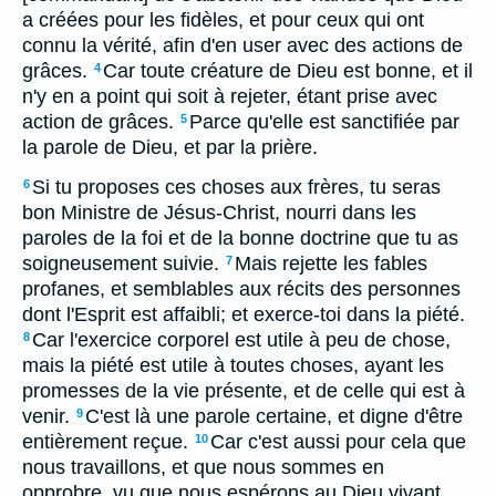
a créées pour les fidèles, et pour ceux qui ont
connu la vérité, afin d'en user avec des actions de
grâces.
Car toute créature de Dieu est bonne, et il
4
n'y en a point qui soit à rejeter, étant prise avec
action de grâces.
Parce qu'elle est sanctifiée par
5
la parole de Dieu, et par la prière.
Si tu proposes ces choses aux frères, tu seras
6
bon Ministre de Jésus-Christ, nourri dans les
paroles de la foi et de la bonne doctrine que tu as
soigneusement suivie.
Mais rejette les fables
7
profanes, et semblables aux récits des personnes
dont l'Esprit est affaibli; et exerce-toi dans la piété.
Car l'exercice corporel est utile à peu de chose,
8
mais la piété est utile à toutes choses, ayant les
promesses de la vie présente, et de celle qui est à
venir.
C'est là une parole certaine, et digne d'être
9
entièrement reçue.
Car c'est aussi pour cela que
10
nous travaillons, et que nous sommes en
opprobre, vu que nous espérons au Dieu vivant,