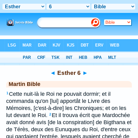
Bible
>
MAR
> Esther 6
◄
Esther 6
►
Martin Bible
Cette nuit-là le Roi ne pouvait dormir; et il
1
commanda qu'on [lui] apportât le Livre des
Mémoires, [c'est-à-dire] les Chroniques; et on les
lut devant le Roi.
Et il trouva écrit que Mardochée
2
avait donné avis [de la conspiration] de Bigthana et
de Térès, deux des Eunuques du Roi, d'entre ceux
qui gardaient l'entrée, lesquels avaient cherché de