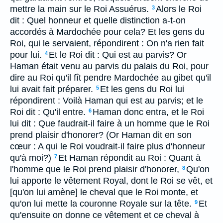
mettre la main sur le Roi Assuérus.
Alors le Roi
3
dit : Quel honneur et quelle distinction a-t-on
accordés à Mardochée pour cela? Et les gens du
Roi, qui le servaient, répondirent : On n'a rien fait
pour lui.
Et le Roi dit : Qui est au parvis? Or
4
Haman était venu au parvis du palais du Roi, pour
dire au Roi qu'il fît pendre Mardochée au gibet qu'il
lui avait fait préparer.
Et les gens du Roi lui
5
répondirent : Voilà Haman qui est au parvis; et le
Roi dit : Qu'il entre.
Haman donc entra, et le Roi
6
lui dit : Que faudrait-il faire à un homme que le Roi
prend plaisir d'honorer? (Or Haman dit en son
cœur : A qui le Roi voudrait-il faire plus d'honneur
qu'à moi?)
Et Haman répondit au Roi : Quant à
7
l'homme que le Roi prend plaisir d'honorer,
Qu'on
8
lui apporte le vêtement Royal, dont le Roi se vêt, et
[qu'on lui amène] le cheval que le Roi monte, et
qu'on lui mette la couronne Royale sur la tête.
Et
9
qu'ensuite on donne ce vêtement et ce cheval à