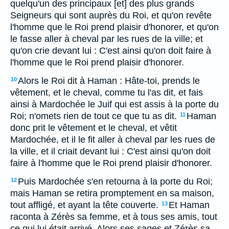
quelqu'un des principaux [et] des plus grands
Seigneurs qui sont auprès du Roi, et qu'on revête
l'homme que le Roi prend plaisir d'honorer, et qu'on
le fasse aller à cheval par les rues de la ville; et
qu'on crie devant lui : C'est ainsi qu'on doit faire à
l'homme que le Roi prend plaisir d'honorer.
Alors le Roi dit à Haman : Hâte-toi, prends le
10
vêtement, et le cheval, comme tu l'as dit, et fais
ainsi à Mardochée le Juif qui est assis à la porte du
Roi; n'omets rien de tout ce que tu as dit.
Haman
11
donc prit le vêtement et le cheval, et vêtit
Mardochée, et il le fit aller à cheval par les rues de
la ville, et il criait devant lui : C'est ainsi qu'on doit
faire à l'homme que le Roi prend plaisir d'honorer.
Puis Mardochée s'en retourna à la porte du Roi;
12
mais Haman se retira promptement en sa maison,
tout affligé, et ayant la tête couverte.
Et Haman
13
raconta à Zérès sa femme, et à tous ses amis, tout
ce qui lui était arrivé. Alors ses sages et Zérès sa