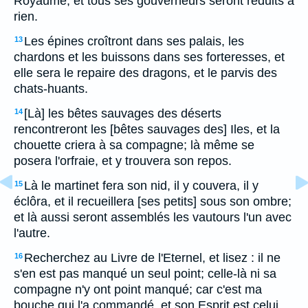
Royaume, et tous ses gouverneurs seront réduits à
rien.
Les épines croîtront dans ses palais, les
13
chardons et les buissons dans ses forteresses, et
elle sera le repaire des dragons, et le parvis des
chats-huants.
[Là] les bêtes sauvages des déserts
14
rencontreront les [bêtes sauvages des] Iles, et la
chouette criera à sa compagne; là même se
posera l'orfraie, et y trouvera son repos.
Là le martinet fera son nid, il y couvera, il y
15
éclôra, et il recueillera [ses petits] sous son ombre;
et là aussi seront assemblés les vautours l'un avec
l'autre.
Recherchez au Livre de l'Eternel, et lisez : il ne
16
s'en est pas manqué un seul point; celle-là ni sa
compagne n'y ont point manqué; car c'est ma
bouche qui l'a commandé, et son Esprit est celui