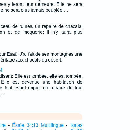
hes y feront leur demeure; Elle ne sera
lle ne sera plus jamais peuplée.…
eau de ruines, un repaire de chacals,
on et de moquerie; Il n'y aura plus
pour Esaü, J'ai fait de ses montagnes une
 héritage aux chacals du désert.
24
, disant: Elle est tombée, elle est tombée,
 Elle est devenue une habitation de
 tout esprit impur, un repaire de tout
x,…
ire
•
Ésaïe 34:13 Multilingue
•
Isaías