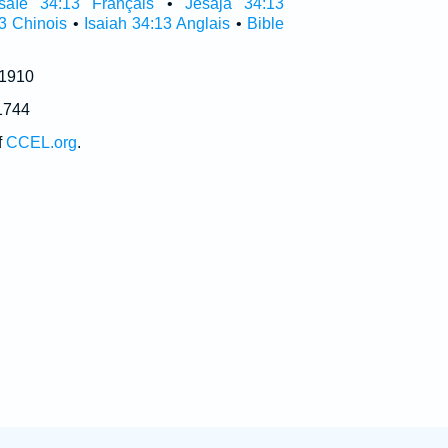
saïe 34:13 Français
•
Jesaja 34:13
3 Chinois
•
Isaiah 34:13 Anglais
•
Bible
 1910
1744
f
CCEL.org
.