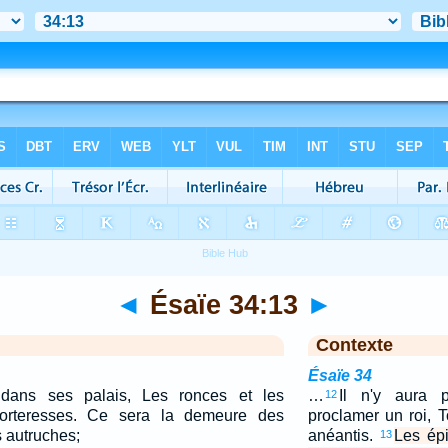
◄
Ésaïe 34:13
►
Contexte
Ésaïe 34
 dans ses palais, Les ronces et les
…
Il n'y aura 
12
orteresses. Ce sera la demeure des
proclamer un roi, 
s autruches;
anéantis.
Les épi
13