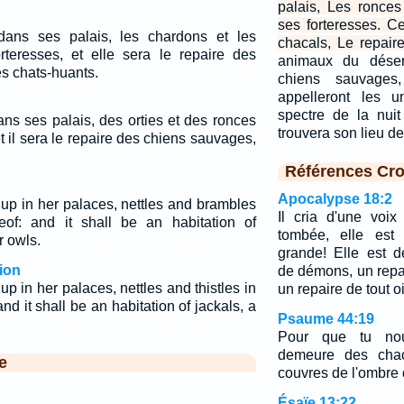
palais, Les ronce
ses forteresses. 
 dans ses palais, les chardons et les
chacals, Le repair
teresses, et elle sera le repaire des
animaux du désert
es chats-huants.
chiens sauvages
appelleront les u
spectre de la nui
ans ses palais, des orties et des ronces
trouvera son lieu d
t il sera le repaire des chiens sauvages,
Références Cro
Apocalypse 18:2
up in her palaces, nettles and brambles
Il cria d'une voix 
reof: and it shall be an habitation of
tombée, elle est
r owls.
grande! Elle est 
ion
de démons, un repai
p in her palaces, nettles and thistles in
un repaire de tout o
and it shall be an habitation of jackals, a
Psaume 44:19
Pour que tu no
demeure des chac
e
couvres de l'ombre 
Ésaïe 13:22