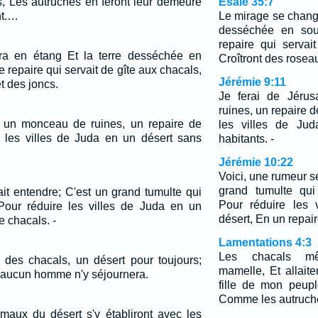
s, Les autruches en feront leur demeure
Ésaïe 35:7
nt.…
Le mirage se change
desséchée en sou
repaire qui servai
a en étang Et la terre desséchée en
Croîtront des roseau
 repaire qui servait de gîte aux chacals,
Jérémie 9:11
t des joncs.
Je ferai de Jéru
ruines, un repaire d
m un monceau de ruines, un repaire de
les villes de Ju
ai les villes de Juda en un désert sans
habitants. -
Jérémie 10:22
Voici, une rumeur se
grand tumulte qui
ait entendre; C'est un grand tumulte qui
Pour réduire les 
 Pour réduire les villes de Juda en un
désert, En un repair
e chacals. -
Lamentations 4:3
Les chacals mê
e des chacals, un désert pour toujours;
mamelle, Et allaite
, aucun homme n'y séjournera.
fille de mon peup
Comme les autruche
imaux du désert s'y établiront avec les