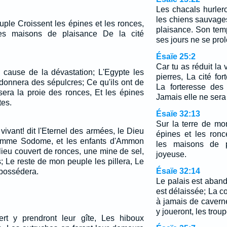
Les chacals hurler
les chiens sauvag
uple Croissent les épines et les ronces,
plaisance. Son temp
s maisons de plaisance De la cité
ses jours ne se pro
Ésaïe 25:2
Car tu as réduit la
 à cause de la dévastation; L'Egypte les
pierres, La cité fo
 donnera des sépulcres; Ce qu'ils ont de
La forteresse des 
 sera la proie des ronces, Et les épines
Jamais elle ne sera 
tes.
Ésaïe 32:13
Sur la terre de mo
 vivant! dit l'Eternel des armées, le Dieu
épines et les ron
comme Sodome, et les enfants d'Ammon
les maisons de p
eu couvert de ronces, une mine de sel,
joyeuse.
; Le reste de mon peuple les pillera, Le
Ésaïe 32:14
 possédera.
Le palais est aband
est délaissée; La col
à jamais de caver
y joueront, les trou
t y prendront leur gîte, Les hiboux