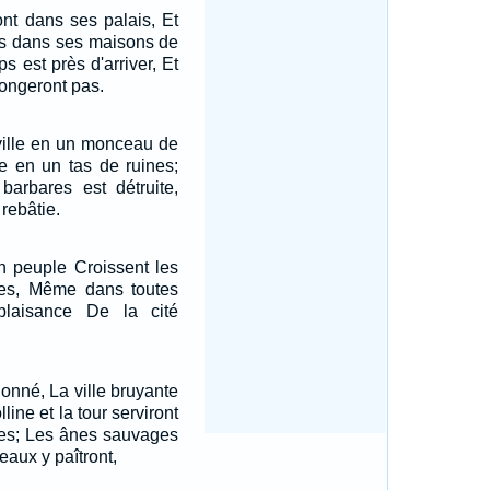
ont dans ses palais, Et
es dans ses maisons de
s est près d'arriver, Et
longeront pas.
 ville en un monceau de
rte en un tas de ruines;
barbares est détruite,
rebâtie.
n peuple Croissent les
ces, Même dans toutes
laisance De la cité
onné, La ville bruyante
line et la tour serviront
nes; Les ânes sauvages
peaux y paîtront,