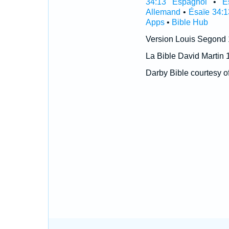
34:13 Espagnol
•
É
Allemand
•
Ésaïe 34:1
Apps
•
Bible Hub
Version Louis Segond
La Bible David Martin 
Darby Bible courtesy o