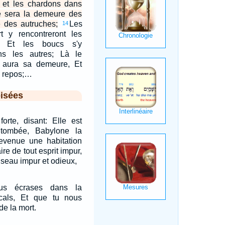
s et les chardons dans
Ce sera la demeure des
e des autruches;
Les
14
 y rencontreront les
, Et les boucs s'y
ns les autres; Là le
t aura sa demeure, Et
e repos;…
isées
forte, disant: Elle est
 tombée, Babylone la
devenue une habitation
re de tout esprit impur,
iseau impur et odieux,
us écrases dans la
als, Et que tu nous
de la mort.