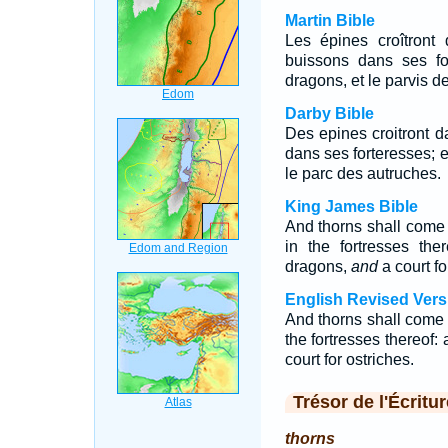
Martin Bible
Les épines croîtront
buissons dans ses for
dragons, et le parvis d
Darby Bible
Des epines croitront d
dans ses forteresses; e
le parc des autruches.
King James Bible
And thorns shall come 
in the fortresses the
dragons,
and
a court fo
English Revised Vers
And thorns shall come u
the fortresses thereof: 
court for ostriches.
Trésor de l'Écritur
thorns