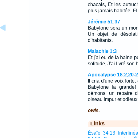
chacals, Et les autruc
plus jamais habitée, E
Jérémie 51:37
Babylone sera un monc
Un objet de désolati
d'habitants.
Malachie 1:3
Et j'ai eu de la haine 
solitude, J'ai livré son
Apocalypse 18:2,20-
Il cria d'une voix forte
Babylone la grande!
démons, un repaire de
oiseau impur et odieu
owls.
Links
Ésaïe 34:13 Interlinéa