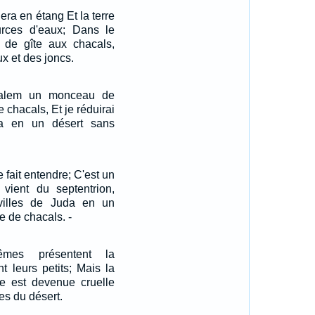
ra en étang Et la terre
rces d'eaux; Dans le
t de gîte aux chacals,
x et des joncs.
salem un monceau de
e chacals, Et je réduirai
da en un désert sans
 fait entendre; C'est un
 vient du septentrion,
villes de Juda en un
e de chacals. -
mes présentent la
nt leurs petits; Mais la
le est devenue cruelle
s du désert.