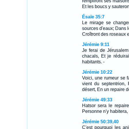
rempliront ses maison
Et les boucs y sautero
Ésaïe 35:7
Le mirage se changer
sources d'eaux; Dans le
Croîtront des roseaux e
Jérémie 9:11
Je ferai de Jérusale
chacals, Et je réduir
habitants. -
Jérémie 10:22
Voici, une rumeur se f
vient du septentrion,
désert, En un repaire d
Jérémie 49:33
Hatsor sera le repair
Personne n'y habitera
Jérémie 50:39,40
C'est pourquoi les an