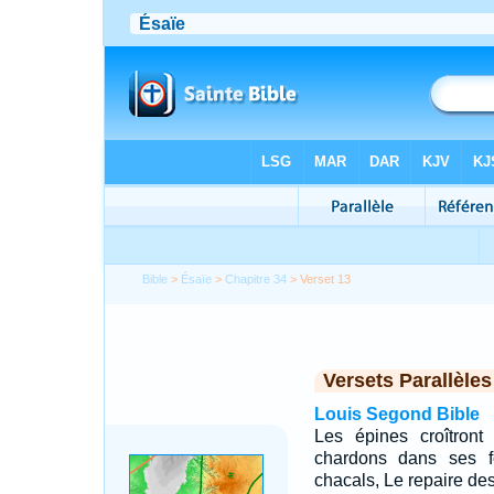
Bible
>
Ésaïe
>
Chapitre 34
> Verset 13
Versets Parallèles
Louis Segond Bible
Les épines croîtront
chardons dans ses f
chacals, Le repaire de