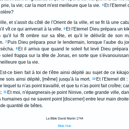
 prie, la vie; car la mort m'est meilleure que la vie.
Et l'Eternel d
4
 colère?
ille, et s'assit du côté de l'Orient de la ville, et se fit là une ca
l vît ce qui arriverait à la ville.
Et l'Eternel Dieu prépara un kika
6
qu'il lui fît ombre sur sa tête, et qu'il le délivrât de son m
n.
Puis Dieu prépara pour le lendemain, lorsque l'aube du jou
7
 sécha.
Et il arriva que quand le soleil fut levé Dieu prépara
8
le soleil frappa sur la tête de Jonas, en sorte que s'évanouissa
 meilleure que la vie.
Est-ce bien fait à toi de t'être ainsi dépité au sujet de ce kikajo
me sois ainsi dépité, [même] jusqu'à la mort.
Et l'Eternel dit 
10
lequel tu n'as point travaillé, et que tu n'as point fait croître; ca
;
Et moi, n'épargnerais-je point Ninive, cette grande ville, dan
11
es humaines qui ne savent point [discerner] entre leur main droite
nde quantité de bêtes.
La Bible David Martin 1744
Bible Hub