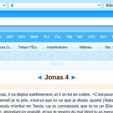
◄
Jonas 4
►
as, il lui déplut extrêmement, et il en fut en colère.
C'est pourq
2
 Eternel! je te prie, n'est-ce pas ici ce que je disais, quand j'é
 voulu m'enfuir en Tarsis; car je connaissais que tu es un [Dieu
re, abondant en gratuité, et qui te repens du mal [dont tu as men