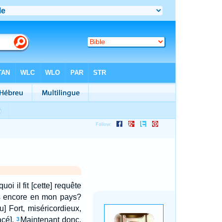
uoi il fit [cette] requête
tais encore en mon pays?
] Fort, miséricordieux,
acé].
Maintenant donc,
3