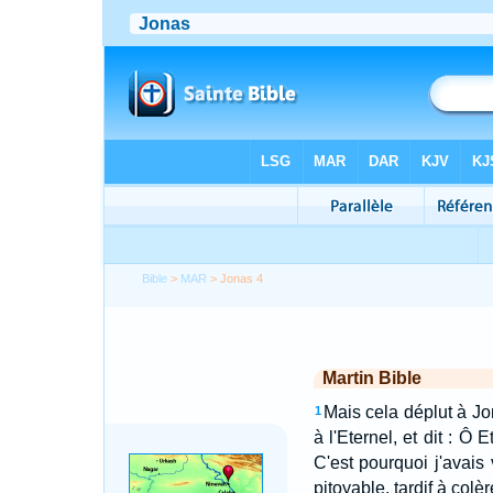
Bible
>
MAR
> Jonas 4
Martin Bible
Mais cela déplut à Jon
1
à l'Eternel, et dit : Ô
C'est pourquoi j'avais
pitoyable, tardif à colè