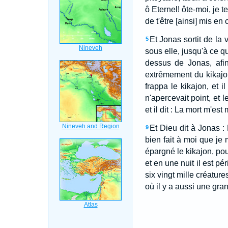
ô Eternel! ôte-moi, je te
de t'être [ainsi] mis en
Et Jonas sortit de la v
5
sous elle, jusqu'à ce qu'i
dessus de Jonas, afin 
extrêmement du kikajo
frappa le kikajon, et il
n'apercevait point, et 
et il dit : La mort m'est
Et Dieu dit à Jonas : 
9
bien fait à moi que je 
épargné le kikajon, pour 
et en une nuit il est péri
six vingt mille créatur
où il y a aussi une gra