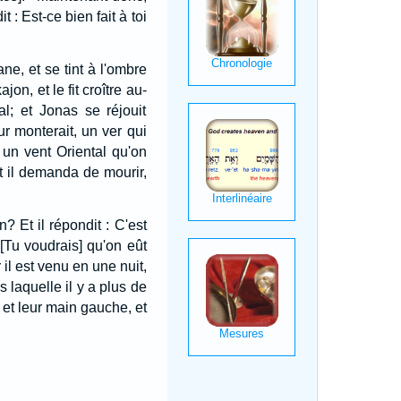
it : Est-ce bien fait à toi
bane, et se tint à l'ombre
jon, et le fit croître au-
al; et Jonas se réjouit
r monterait, un ver qui
 un vent Oriental qu'on
nt il demanda de mourir,
n? Et il répondit : C'est
: [Tu voudrais] qu'on eût
r il est venu en une nuit,
s laquelle il y a plus de
 et leur main gauche, et