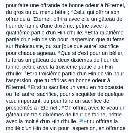
pour faire une offrande de bonne odeur à l'Eternel,
du gros ou du menu bétail;
Celui qui offrira son
4
offrande à l'Eternel, offrira avec elle un gâteau de
fleur de farine d'une dixième, pétrie avec la
quatrième partie d'un Hin d'huile;
Et la quatrième
5
partie d'un Hin de vin pour l'aspersion que tu feras
sur l'holocauste, ou sur [quelque autre] sacrifice
pour chaque agneau.
Que si c'est pour un bélier,
6
tu feras un gâteau de deux dixièmes de fleur de
farine, pétrie avec la troisième partie d'un Hin
d'huile;
Et la troisième partie d'un Hin de vin pour
7
l'aspersion, que tu offriras en bonne odeur à
l'Eternel.
Et si tu sacrifies un veau en holocauste,
8
ou [tel autre] sacrifice, pour s'acquitter de quelque
vœu important, ou pour faire un sacrifice de
prospérités à l'Eternel ;
On offrira avec le veau un
9
gâteau de trois dixièmes de fleur de farine, pétrie
avec la moitié d'un Hin d'huile.
Et tu offriras la
10
moitié d'un Hin de vin pour l'aspersion, en offrande