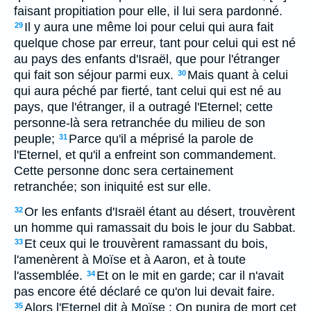
faisant propitiation pour elle, il lui sera pardonné.
Il y aura une même loi pour celui qui aura fait
29
quelque chose par erreur, tant pour celui qui est né
au pays des enfants d'Israël, que pour l'étranger
qui fait son séjour parmi eux.
Mais quant à celui
30
qui aura péché par fierté, tant celui qui est né au
pays, que l'étranger, il a outragé l'Eternel; cette
personne-là sera retranchée du milieu de son
peuple;
Parce qu'il a méprisé la parole de
31
l'Eternel, et qu'il a enfreint son commandement.
Cette personne donc sera certainement
retranchée; son iniquité est sur elle.
Or les enfants d'Israël étant au désert, trouvèrent
32
un homme qui ramassait du bois le jour du Sabbat.
Et ceux qui le trouvèrent ramassant du bois,
33
l'amenèrent à Moïse et à Aaron, et à toute
l'assemblée.
Et on le mit en garde; car il n'avait
34
pas encore été déclaré ce qu'on lui devait faire.
Alors l'Eternel dit à Moïse : On punira de mort cet
35