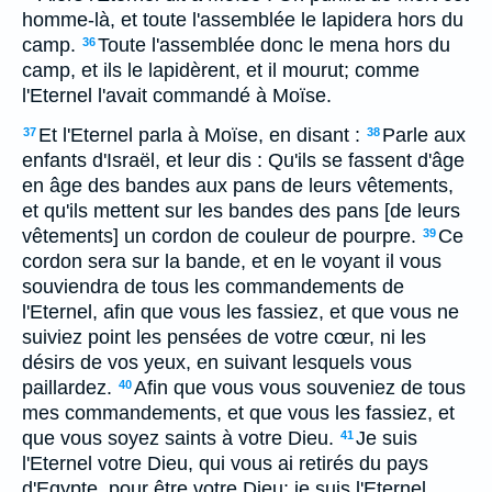
homme-là, et toute l'assemblée le lapidera hors du
camp.
Toute l'assemblée donc le mena hors du
36
camp, et ils le lapidèrent, et il mourut; comme
l'Eternel l'avait commandé à Moïse.
Et l'Eternel parla à Moïse, en disant :
Parle aux
37
38
enfants d'Israël, et leur dis : Qu'ils se fassent d'âge
en âge des bandes aux pans de leurs vêtements,
et qu'ils mettent sur les bandes des pans [de leurs
vêtements] un cordon de couleur de pourpre.
Ce
39
cordon sera sur la bande, et en le voyant il vous
souviendra de tous les commandements de
l'Eternel, afin que vous les fassiez, et que vous ne
suiviez point les pensées de votre cœur, ni les
désirs de vos yeux, en suivant lesquels vous
paillardez.
Afin que vous vous souveniez de tous
40
mes commandements, et que vous les fassiez, et
que vous soyez saints à votre Dieu.
Je suis
41
l'Eternel votre Dieu, qui vous ai retirés du pays
d'Egypte, pour être votre Dieu; je suis l'Eternel