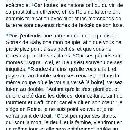
exécrable.
Car toutes les nations ont bu du vin de
3
sa prostitution effrénée; et les Rois de la terre ont
commis fornication avec elle; et les marchands de
la terre sont devenus riches de l'excès de son luxe.
Puis j'entendis une autre voix du ciel, qui disait :
4
Sortez de Babylone mon peuple, afin que vous ne
participiez point à ses péchés, et que vous ne
receviez point de ses plaies.
Car ses péchés sont
5
montés jusqu'au ciel, et Dieu s'est souvenu de ses
iniquités.
Rendez-lui ainsi qu'elle vous a fait, et
6
payez-lui au double selon ses œuvres; et dans la
même coupe où elle vous a versé [à boire], versez-
lui-en au double.
Autant qu'elle s'est glorifiée, et
7
qu'elle a été dans les délices, donnez-lui autant de
tourment et d'affliction; car elle dit en son cœur : je
siège en Reine, je ne suis point veuve, et je ne
verrai point de deuil.
C'est pourquoi ses plaies,
8
qui sont la mort, le deuil, et la famine, viendront en
un même jour, et elle sera entièrement brûlée au