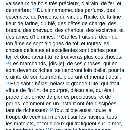
vaisseaux de bois très précieux, d'airain, de fer, et
de marbre;
Du cinnamome, des parfums, des
13
essences, de l'encens, du vin, de l'huile, de la fine
fleur de farine, du blé, des bêtes de charge, des
brebis, des chevaux, des chariots, des esclaves, et
des âmes d'hommes.
Car les fruits du désir de
14
ton âme se sont éloignés de toi; et toutes les
choses délicates et excellentes sont péries pour
toi; et dorénavant tu ne trouveras plus ces choses.
Les marchands, [dis-je], de ces choses, qui en
15
sont devenus riches, se tiendront loin d'elle, pour la
crainte de son tourment, pleurant et menant deuil;
Et disant : hélas! hélas! la grande Cité, qui était
16
vêtue de fin lin, de pourpre, d'écarlate, qui était
parée d'or, ornée de pierres précieuses, et de
perles, comment en un instant ont été dissipées
tant de richesses?
Tout pilote aussi, toute la
17
troupe de ceux qui montent sur les navires, tous
les matelots, et tous ceux qui trafiquent sur la mer,
18