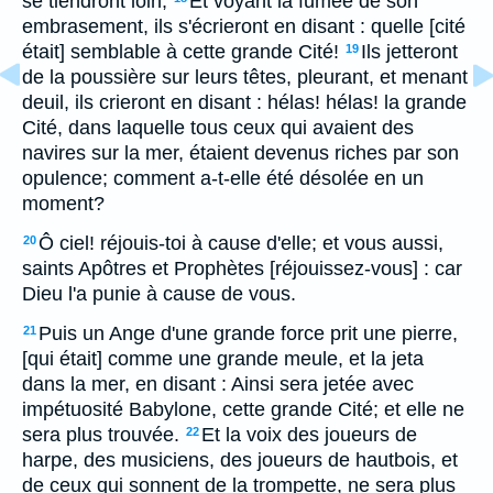
se tiendront loin;
Et voyant la fumée de son
embrasement, ils s'écrieront en disant : quelle [cité
était] semblable à cette grande Cité!
Ils jetteront
19
de la poussière sur leurs têtes, pleurant, et menant
deuil, ils crieront en disant : hélas! hélas! la grande
Cité, dans laquelle tous ceux qui avaient des
navires sur la mer, étaient devenus riches par son
opulence; comment a-t-elle été désolée en un
moment?
Ô ciel! réjouis-toi à cause d'elle; et vous aussi,
20
saints Apôtres et Prophètes [réjouissez-vous] : car
Dieu l'a punie à cause de vous.
Puis un Ange d'une grande force prit une pierre,
21
[qui était] comme une grande meule, et la jeta
dans la mer, en disant : Ainsi sera jetée avec
impétuosité Babylone, cette grande Cité; et elle ne
sera plus trouvée.
Et la voix des joueurs de
22
harpe, des musiciens, des joueurs de hautbois, et
de ceux qui sonnent de la trompette, ne sera plus