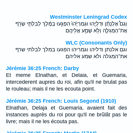
Westminster Leningrad Codex
וְגַם֩ אֶלְנָתָ֨ן וּדְלָיָ֤הוּ וּגְמַרְיָ֙הוּ֙ הִפְגִּ֣עוּ בַמֶּ֔לֶךְ לְבִלְתִּ֥י שְׂרֹ֖ף
אֶת־הַמְּגִלָּ֑ה וְלֹ֥א שָׁמַ֖ע אֲלֵיהֶֽם׃
WLC (Consonants Only)
וגם אלנתן ודליהו וגמריהו הפגעו במלך לבלתי שרף
את־המגלה ולא שמע אליהם׃
Jérémie 36:25 French: Darby
Et meme Elnathan, et Delaia, et Guemaria,
intercederent aupres du roi, afin qu'il ne brulat pas
le rouleau; mais il ne les ecouta point.
Jérémie 36:25 French: Louis Segond (1910)
Elnathan, Delaja et Guemaria, avaient fait des
instances auprès du roi pour qu'il ne brûlât pas le
livre; mais il ne les écouta pas.