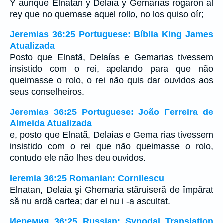
Y aunque Elnatán y Delaía y Gemarías rogaron al
rey que no quemase aquel rollo, no los quiso oír;
Jeremias 36:25 Portuguese: Bíblia King James
Atualizada
Posto que Elnatã, Delaías e Gemarias tivessem
insistido com o rei, apelando para que não
queimasse o rolo, o rei não quis dar ouvidos aos
seus conselheiros.
Jeremias 36:25 Portuguese: João Ferreira de
Almeida Atualizada
e, posto que Elnatã, Delaías e Gema rias tivessem
insistido com o rei que não queimasse o rolo,
contudo ele não lhes deu ouvidos.
Ieremia 36:25 Romanian: Cornilescu
Elnatan, Delaia şi Ghemaria stăruiseră de împărat
să nu ardă cartea; dar el nu i -a ascultat.
Иеремия 36:25 Russian: Synodal Translation