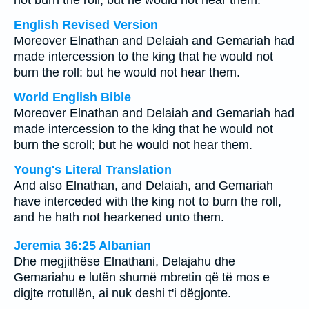
not burn the roll; but he would not hear them.
English Revised Version
Moreover Elnathan and Delaiah and Gemariah had
made intercession to the king that he would not
burn the roll: but he would not hear them.
World English Bible
Moreover Elnathan and Delaiah and Gemariah had
made intercession to the king that he would not
burn the scroll; but he would not hear them.
Young's Literal Translation
And also Elnathan, and Delaiah, and Gemariah
have interceded with the king not to burn the roll,
and he hath not hearkened unto them.
Jeremia 36:25 Albanian
Dhe megjithëse Elnathani, Delajahu dhe
Gemariahu e lutën shumë mbretin që të mos e
digjte rrotullën, ai nuk deshi t'i dëgjonte.