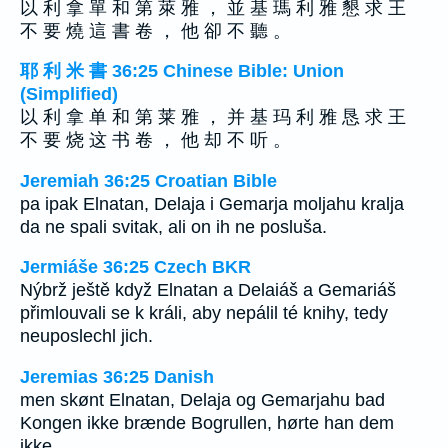
以 利 拿 單 和 第 萊 雅 ， 並 基 瑪 利 雅 懇 求 王
不 要 燒 這 書 卷 ， 他 卻 不 聽 。
耶 利 米 書 36:25 Chinese Bible: Union
(Simplified)
以 利 拿 单 和 第 莱 雅 ， 并 基 玛 利 雅 恳 求 王
不 要 烧 这 书 卷 ， 他 却 不 听 。
Jeremiah 36:25 Croatian Bible
pa ipak Elnatan, Delaja i Gemarja moljahu kralja
da ne spali svitak, ali on ih ne posluša.
Jermiáše 36:25 Czech BKR
Nýbrž ještě když Elnatan a Delaiáš a Gemariáš
přimlouvali se k králi, aby nepálil té knihy, tedy
neuposlechl jich.
Jeremias 36:25 Danish
men skønt Elnatan, Delaja og Gemarjahu bad
Kongen ikke brænde Bogrullen, hørte han dem
ikke.