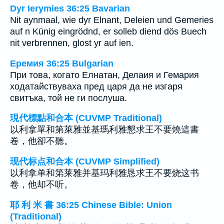
Dyr Ierymies 36:25 Bavarian
Nit aynmaal, wie dyr Elnant, Deleien und Gemeries
auf n Künig eingrödnd, er solleb diend dös Buech
nit verbrennen, glost yr auf ien.
Еремия 36:25 Bulgarian
При това, когато Елнатан, Делаия и Гемария
ходатайствуваха пред царя да не изгаря
свитъка, той не ги послуша.
現代標點和合本 (CUVMP Traditional)
以利拿單和第萊雅並基瑪利雅懇求王不要燒這書
卷，他卻不聽。
现代标点和合本 (CUVMP Simplified)
以利拿单和第莱雅并基玛利雅恳求王不要烧这书
卷，他却不听。
耶 利 米 書 36:25 Chinese Bible: Union
(Traditional)