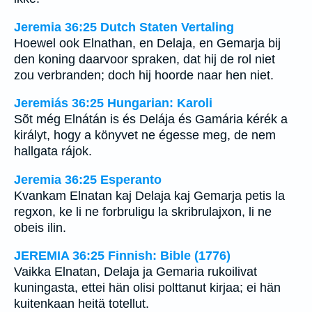
Jeremia 36:25 Dutch Staten Vertaling
Hoewel ook Elnathan, en Delaja, en Gemarja bij
den koning daarvoor spraken, dat hij de rol niet
zou verbranden; doch hij hoorde naar hen niet.
Jeremiás 36:25 Hungarian: Karoli
Sõt még Elnátán is és Delája és Gamária kérék a
királyt, hogy a könyvet ne égesse meg, de nem
hallgata rájok.
Jeremia 36:25 Esperanto
Kvankam Elnatan kaj Delaja kaj Gemarja petis la
regxon, ke li ne forbruligu la skribrulajxon, li ne
obeis ilin.
JEREMIA 36:25 Finnish: Bible (1776)
Vaikka Elnatan, Delaja ja Gemaria rukoilivat
kuningasta, ettei hän olisi polttanut kirjaa; ei hän
kuitenkaan heitä totellut.