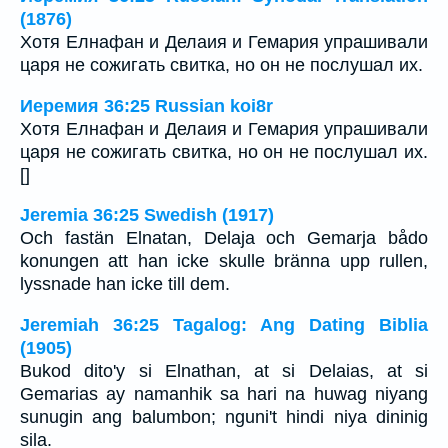
(1876)
Хотя Елнафан и Делаия и Гемария упрашивали
царя не сожигать свитка, но он не послушал их.
Иеремия 36:25 Russian koi8r
Хотя Елнафан и Делаия и Гемария упрашивали
царя не сожигать свитка, но он не послушал их.
[]
Jeremia 36:25 Swedish (1917)
Och fastän Elnatan, Delaja och Gemarja bådo
konungen att han icke skulle bränna upp rullen,
lyssnade han icke till dem.
Jeremiah 36:25 Tagalog: Ang Dating Biblia
(1905)
Bukod dito'y si Elnathan, at si Delaias, at si
Gemarias ay namanhik sa hari na huwag niyang
sunugin ang balumbon; nguni't hindi niya dininig
sila.