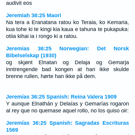
audivit eos
Jeremiah 36:25 Maori
Na tera a Eranatana ratou ko Teraia, ko Kemaria,
kua tohe ki te kingi kia kaua e tahuna te pukapuka:
otiia kihai ia i rongo ki a ratou.
Jeremias 36:25 Norwegian: Det Norsk
Bibelselskap (1930)
og skjønt Elnatan og Delaja og Gemarja
inntrengende bad kongen at han ikke skulde
brenne rullen, hørte han ikke på dem.
Jeremías 36:25 Spanish: Reina Valera 1909
Y aunque Elnathán y Delaías y Gemarías rogaron
al rey que no quemase aquel rollo, no los quiso oir:
Jeremías 36:25 Spanish: Sagradas Escrituras
1569