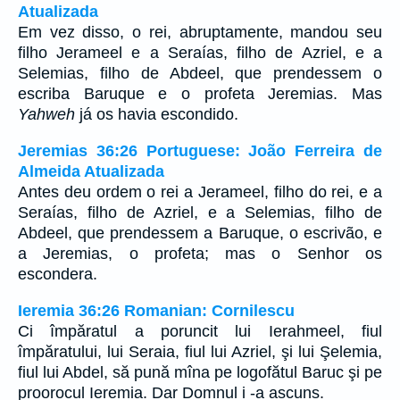
Atualizada
Em vez disso, o rei, abruptamente, mandou seu
filho Jerameel e a Seraías, filho de Azriel, e a
Selemias, filho de Abdeel, que prendessem o
escriba Baruque e o profeta Jeremias. Mas
Yahweh
já os havia escondido.
Jeremias 36:26 Portuguese: João Ferreira de
Almeida Atualizada
Antes deu ordem o rei a Jerameel, filho do rei, e a
Seraías, filho de Azriel, e a Selemias, filho de
Abdeel, que prendessem a Baruque, o escrivão, e
a Jeremias, o profeta; mas o Senhor os
escondera.
Ieremia 36:26 Romanian: Cornilescu
Ci împăratul a poruncit lui Ierahmeel, fiul
împăratului, lui Seraia, fiul lui Azriel, şi lui Şelemia,
fiul lui Abdel, să pună mîna pe logofătul Baruc şi pe
proorocul Ieremia. Dar Domnul i -a ascuns.