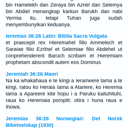
bin Hamelekh dan Zeraya bin Azriel dan Selemya
bin Abdiel menangkap karkun Barukh dan nabi
Yermia itu, tetapi Tuhan juga sudah
menyembunyikan keduanya.
Ieremias 36:26 Latin: Biblia Sacra Vulgata
et praecepit rex Hieremahel filio Ammelech et
Saraiae filio Ezrihel et Selemiae filio Abdehel ut
conprehenderent Baruch scribam et Hieremiam
prophetam abscondit autem eos Dominus
Jeremiah 36:26 Maori
Na ka whakahaua e te kingi a Ierameere tama a te
kingi, ratou ko Heraia tama a Atariere, ko Heremia
tama a Apareere kite hopu i a Paruku kaituhituhi,
raua ko Heremaia poropiti; otira i huna raua e
Ihowa.
Jeremias 36:26 Norwegian: Det Norsk
Bibelselskap (1930)