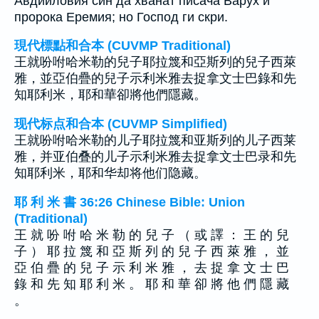
Авдииловия син да хванат писача Варух и
пророка Еремия; но Господ ги скри.
現代標點和合本 (CUVMP Traditional)
王就吩咐哈米勒的兒子耶拉篾和亞斯列的兒子西萊
雅，並亞伯疊的兒子示利米雅去捉拿文士巴錄和先
知耶利米，耶和華卻將他們隱藏。
现代标点和合本 (CUVMP Simplified)
王就吩咐哈米勒的儿子耶拉篾和亚斯列的儿子西莱
雅，并亚伯叠的儿子示利米雅去捉拿文士巴录和先
知耶利米，耶和华却将他们隐藏。
耶 利 米 書 36:26 Chinese Bible: Union
(Traditional)
王 就 吩 咐 哈 米 勒 的 兒 子 （ 或 譯 ： 王 的 兒
子 ） 耶 拉 篾 和 亞 斯 列 的 兒 子 西 萊 雅 ， 並
亞 伯 疊 的 兒 子 示 利 米 雅 ， 去 捉 拿 文 士 巴
錄 和 先 知 耶 利 米 。 耶 和 華 卻 將 他 們 隱 藏
。