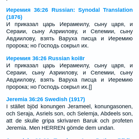
Иеремия 36:26 Russian: Synodal Translation
(1876)
И приказал царь Иерамеилу, сыну царя, и
Сераии, сыну Азриилову, и Селемии, сыну
Авдиилову, взять Варуха писца и Иеремию
пророка; но Господь сокрыл их.
Иеремия 36:26 Russian koi8r
И приказал царь Иерамеилу, сыну царя, и
Сераии, сыну Азриилову, и Селемии, сыну
Авдиилову, взять Варуха писца и Иеремию
пророка; но Господь сокрыл их.[]
Jeremia 36:26 Swedish (1917)
I stället bjöd konungen Jerameel, konungasonen,
och Seraja, Asriels son, och Selemja, Abdeels son,
att de skulle gripa skrivaren Baruk och profeten
Jeremia. Men HERREN gömde dem undan.