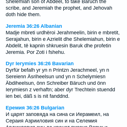
Shelemiah son of Abdeel, to take Baruch the
scribe, and Jeremiah the prophet, and Jehovah
doth hide them.
Jeremia 36:26 Albanian
Madje mbreti urdhëroi Jerahmeelin, birin e mbretit,
Serajahun, birin e Azrielit dhe Shelemiahun, birin e
Abdelit, të kapnin shkruesin Baruk dhe profetin
Jeremia. Por Zoti i fshehu.
Dyr Ierymies 36:26 Bavarian
Dyrfür befalh yr yn n Printzn Jerachmeel, yn n
Sereienn Äsriheelsun und yn n Schelymiesn
Äbdiheelsun, önn Schreiber Bäruch und önn
Ierymiesn z verhaftn; aber dyr Trechtein stuendd
ien bei, däß s is nit fanddnd.
Еремия 36:26 Bulgarian
И царят заповяда на сина си Иерамеил, на
Сераия Азрииловия син и на Селемия