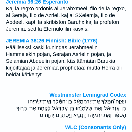
Jeremia 36:26 Esperanto
Kaj la regxo ordonis al Jerahxmeel, filo de la regxo,
al Seraja, filo de Azriel, kaj al SXelemja, filo de
Abdeel, kapti la skribiston Baruhx kaj la profeton
Jeremia; sed la Eternulo ilin kasxis.
JEREMIA 36:26 Finnish: Bible (1776)
Päälliseksi käski kuningas Jerahmeelin
Hammelekin pojan, Serajan Asrielin pojan, ja
Selamian Abdeelin pojan, käsittämään Barukia
kirjoittajaa ja Jeremiaa prophetaa; mutta Herra oli
heidät kätkenyt.
Westminster Leningrad Codex
וַיְצַוֶּ֣ה הַ֠מֶּלֶךְ אֶת־יְרַחְמְאֵ֨ל בֶּן־הַמֶּ֜לֶךְ וְאֶת־שְׂרָיָ֣הוּ
בֶן־עַזְרִיאֵ֗ל וְאֶת־שֶֽׁלֶמְיָ֙הוּ֙ בֶּֽן־עַבְדְּאֵ֔ל לָקַ֙חַת֙ אֶת־בָּר֣וּךְ
הַסֹּפֵ֔ר וְאֵ֖ת יִרְמְיָ֣הוּ הַנָּבִ֑יא וַיַּסְתִּרֵ֖ם יְהוָֽה׃ ס
WLC (Consonants Only)