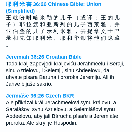
耶 利 米 書 36:26 Chinese Bible: Union
(Simplified)
王 就 吩 咐 哈 米 勒 的 儿 子 （ 或 译 ： 王 的 儿
子 ） 耶 拉 篾 和 亚 斯 列 的 儿 子 西 莱 雅 ， 并
亚 伯 叠 的 儿 子 示 利 米 雅 ， 去 捉 拿 文 士 巴
录 和 先 知 耶 利 米 。 耶 和 华 却 将 他 们 隐 藏
。
Jeremiah 36:26 Croatian Bible
Tada kralj zapovjedi kraljeviću Jerahmeelu i Seraji,
sinu Azrielovu, i Šelemji, sinu Abdeelovu, da
uhvate pisara Baruha i proroka Jeremiju. Ali ih
Jahve bijaše sakrio.
Jermiáše 36:26 Czech BKR
Ale přikázal král Jerachmeelovi synu královu, a
Saraiášovi synu Azrielovu, a Selemiášovi synu
Abdeelovu, aby jali Bárucha písaře a Jeremiáše
proroka. Ale skryl je Hospodin.