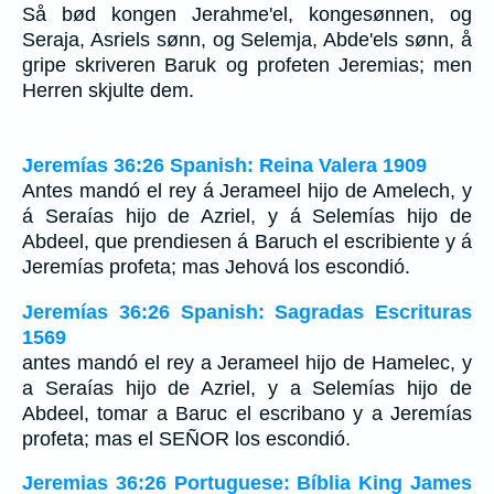
Så bød kongen Jerahme'el, kongesønnen, og
Seraja, Asriels sønn, og Selemja, Abde'els sønn, å
gripe skriveren Baruk og profeten Jeremias; men
Herren skjulte dem.
Jeremías 36:26 Spanish: Reina Valera 1909
Antes mandó el rey á Jerameel hijo de Amelech, y
á Seraías hijo de Azriel, y á Selemías hijo de
Abdeel, que prendiesen á Baruch el escribiente y á
Jeremías profeta; mas Jehová los escondió.
Jeremías 36:26 Spanish: Sagradas Escrituras
1569
antes mandó el rey a Jerameel hijo de Hamelec, y
a Seraías hijo de Azriel, y a Selemías hijo de
Abdeel, tomar a Baruc el escribano y a Jeremías
profeta; mas el SEÑOR los escondió.
Jeremias 36:26 Portuguese: Bíblia King James