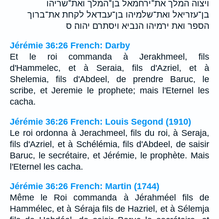
ויצוה המלך את־ירחמאל בן־המלך ואת־שריהו
בן־עזריאל ואת־שלמיהו בן־עבדאל לקחת את־ברוך
הספר ואת ירמיהו הנביא ויסתרם יהוה׃ ס
Jérémie 36:26 French: Darby
Et le roi commanda à Jerakhmeel, fils
d'Hammelec, et à Seraia, fils d'Azriel, et à
Shelemia, fils d'Abdeel, de prendre Baruc, le
scribe, et Jeremie le prophete; mais l'Eternel les
cacha.
Jérémie 36:26 French: Louis Segond (1910)
Le roi ordonna à Jerachmeel, fils du roi, à Seraja,
fils d'Azriel, et à Schélémia, fils d'Abdeel, de saisir
Baruc, le secrétaire, et Jérémie, le prophète. Mais
l'Eternel les cacha.
Jérémie 36:26 French: Martin (1744)
Même le Roi commanda à Jérahméel fils de
Hammélec, et à Séraja fils de Hazriel, et à Sélemja