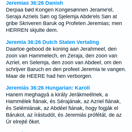
Jeremias 36:26 Danish
Derpaa bød Kongen Kongesønnen Jerame'el,
Seraja Azriels Søn og Sjelemja Abde'els Søn at
gribe Skriveren Baruk og Profeten Jeremias; men
HERREN skjulte dem.
Jeremia 36:26 Dutch Staten Vertaling
Daartoe gebood de koning aan Jerahmeel, den
zoon van Hammelech, en Zeraja, den zoon van
Azriel, en Selemja, den zoon van Abdeel, om den
schrijver Baruch en den profeet Jeremia te vangen.
Maar de HEERE had hen verborgen.
Jeremiás 36:26 Hungarian: Karoli
Hanem meghagyá a király Jerákmeélnek, a
Hammélek fiának, és Sérajának, az Azriel fiának,
és Selémiának, az Abdéel fiának, hogy fogják el
Bárukot, az írástudót, és Jeremiás prófétát, de az
Úr elrejté õket.