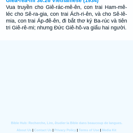
Gieâ-reâ-mi 36:26 Vietnamese (1934)
Vua truyền cho Giê-rác-mê-ên, con trai Ham-mê-
léc cho Sê-ra-gia, con trai Ách-ri-ên, và cho Sê-lê-
mia, con trai Áp-đê-ên, đi bắt thơ ký Ba-rúc và tiên
tri Giê-rê-mi; nhưng Ðức Giê-hô-va giấu hai người.