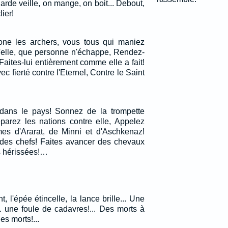
garde veille, on mange, on boit... Debout,
ier!
one les archers, vous tous qui maniez
d'elle, que personne n'échappe, Rendez-
Faites-lui entièrement comme elle a fait!
ec fierté contre l'Eternel, Contre le Saint
dans le pays! Sonnez de la trompette
éparez les nations contre elle, Appelez
mes d'Ararat, de Minni et d'Aschkenaz!
e des chefs! Faites avancer des chevaux
s hérissées!…
, l'épée étincelle, la lance brille... Une
.. une foule de cadavres!... Des morts à
les morts!...