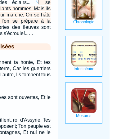
es éclairs...
Il se
5
llants hommes, Mais ils
eur marche; On se hâte
 l'on se prépare à la
rtes des fleuves sont
is s'écroule!...…
isées
nnent ta honte, Et tes
terre, Car les guerriers
l'autre, Ils tombent tous
ves sont ouvertes, Et le
lent, roi d'Assyrie, Tes
eposent; Ton peuple est
ontagnes, Et nul ne le