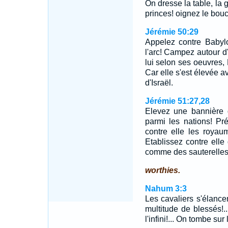
On dresse la table, la 
princes! oignez le boucl
Jérémie 50:29
Appelez contre Babyl
l'arc! Campez autour 
lui selon ses oeuvres, 
Car elle s'est élevée av
d'Israël.
Jérémie 51:27,28
Elevez une bannière 
parmi les nations! Pr
contre elle les royau
Etablissez contre ell
comme des sauterelle
worthies.
Nahum 3:3
Les cavaliers s'élancent
multitude de blessés!.
l'infini!... On tombe sur 