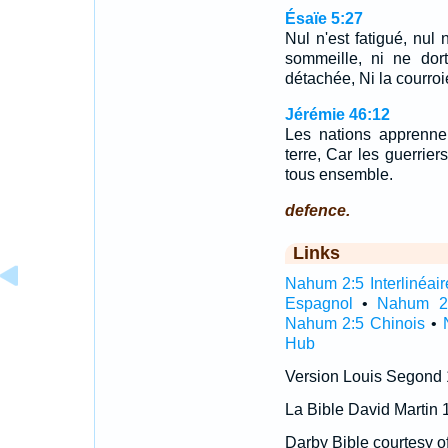
Ésaïe 5:27
Nul n'est fatigué, nul
sommeille, ni ne dor
détachée, Ni la courro
Jérémie 46:12
Les nations apprennen
terre, Car les guerriers
tous ensemble.
defence.
Links
Nahum 2:5 Interlinéair
Espagnol
•
Nahum 2:
Nahum 2:5 Chinois
•
Hub
Version Louis Segond
La Bible David Martin 
Darby Bible courtesy o