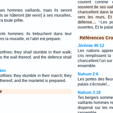
courent comme d
souvient de ses vai
ses hommes vaillants, mais ils seront
chancellent dans l
s se hâteront [de venir] à ses murailles,
vers les murs, Et
a toute prête.
défense....
Les po
6
ouvertes, Et le pala
ants hommes: ils trebuchent dans leur
Références Cro
s la muraille, et l'abri est prepare.
Jérémie 46:12
Les nations appre
rthies: they shall stumble in their walk;
cris remplissent la 
o the wall thereof, and the defence shall
chancellent l'un sur 
ensemble.
ion
Nahum 2:6
thies: they stumble in their march; they
Les portes des fleu
thereof, and the mantelet is prepared.
palais s'écroule!...
e
Nahum 3:18
Tes bergers sommeil
vaillants hommes r
dispersé sur les m
rassemble.