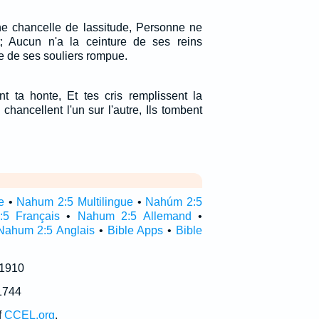
 ne chancelle de lassitude, Personne ne
t; Aucun n'a la ceinture de ses reins
ie de ses souliers rompue.
t ta honte, Et tes cris remplissent la
 chancellent l'un sur l'autre, Ils tombent
e
•
Nahum 2:5 Multilingue
•
Nahúm 2:5
5 Français
•
Nahum 2:5 Allemand
•
Nahum 2:5 Anglais
•
Bible Apps
•
Bible
 1910
1744
f
CCEL.org
.