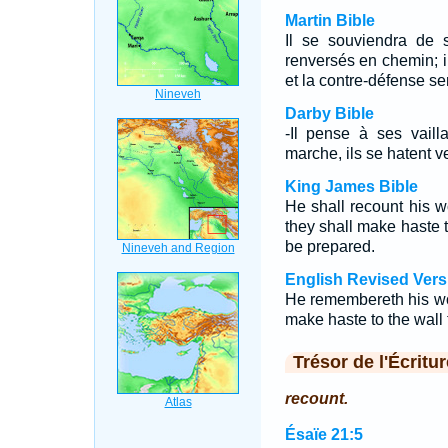
Martin Bible
Il se souviendra de 
renversés en chemin; il
et la contre-défense ser
Darby Bible
-Il pense à ses vaill
marche, ils se hatent ver
King James Bible
He shall recount his wo
they shall make haste t
be prepared.
English Revised Vers
He remembereth his wor
make haste to the wall 
Trésor de l'Écritur
recount.
Ésaïe 21:5