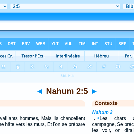
◄
Nahum 2:5
►
Contexte
Nahum 2
 vaillants hommes, Mais ils chancellent
…
Les chars s
4
e hâte vers les murs, Et l'on se prépare
campagne, Se précip
les voir, on dira