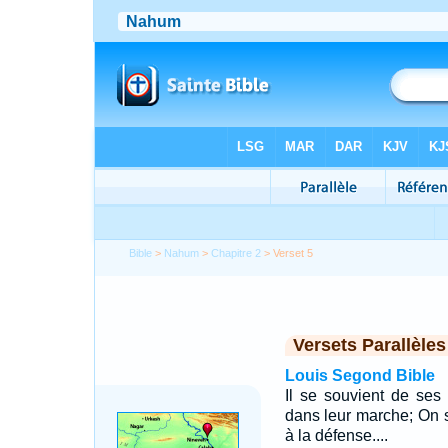
Bible
>
Nahum
>
Chapitre 2
> Verset 5
Versets Parallèles
Louis Segond Bible
Il se souvient de ses
dans leur marche; On s
à la défense....