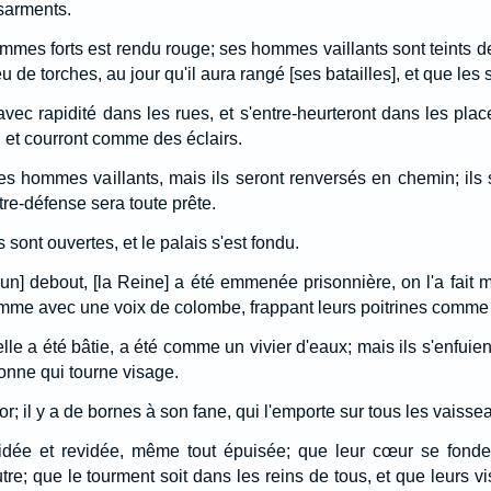
 sarments.
mmes forts est rendu rouge; ses hommes vaillants sont teints de
 de torches, au jour qu'il aura rangé [ses batailles], et que les 
vec rapidité dans les rues, et s'entre-heurteront dans les places
et courront comme des éclairs.
es hommes vaillants, mais ils seront renversés en chemin; ils s
tre-défense sera toute prête.
 sont ouvertes, et le palais s'est fondu.
acun] debout, [la Reine] a été emmenée prisonnière, on l'a fait 
mme avec une voix de colombe, frappant leurs poitrines comme
lle a été bâtie, a été comme un vivier d'eaux; mais ils s'enfuient
sonne qui tourne visage.
 l'or; il y a de bornes à son fane, qui l'emporte sur tous les vaiss
e vidée et revidée, même tout épuisée; que leur cœur se fond
autre; que le tourment soit dans les reins de tous, et que leurs 