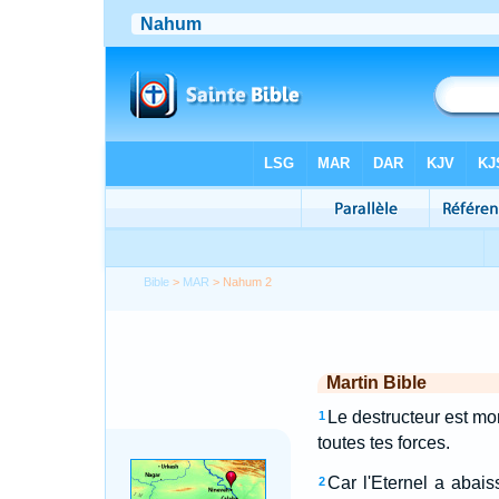
Bible
>
MAR
> Nahum 2
Martin Bible
Le destructeur est mon
1
toutes tes forces.
Car l'Eternel a abais
2