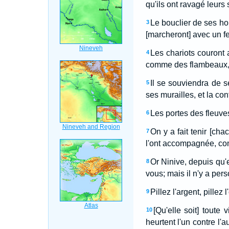
qu'ils ont ravagé leurs
Le bouclier de ses ho
3
[marcheront] avec un feu
Les chariots couront a
4
comme des flambeaux, 
Il se souviendra de s
5
ses murailles, et la con
Les portes des fleuves
6
On y a fait tenir [ch
7
l'ont accompagnée, co
Or Ninive, depuis qu'e
8
vous; mais il n'y a per
Pillez l'argent, pillez
9
[Qu'elle soit] tout
10
heurtent l'un contre l'