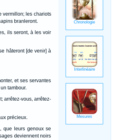
 vermillon; les chariots
sapins branleront.
, ils seront, à les voir
e hâteront [de venir] à
monter, et ses servantes
 un tambour.
; arrêtez-vous, arrêtez-
eaux précieux.
e, que leurs genoux se
visages deviennent noirs