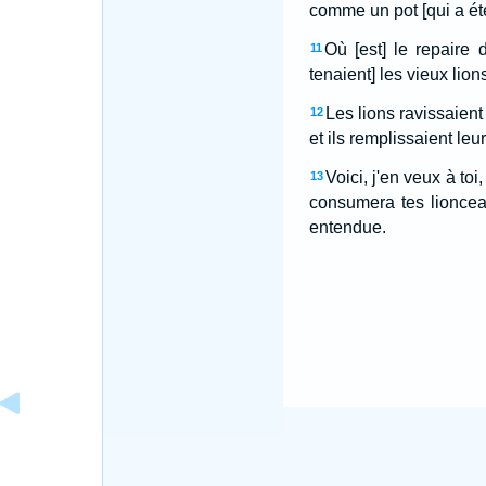
comme un pot [qui a été
Où [est] le repaire 
11
tenaient] les vieux lion
Les lions ravissaient 
12
et ils remplissaient leu
Voici, j'en veux à toi,
13
consumera tes lionceau
entendue.