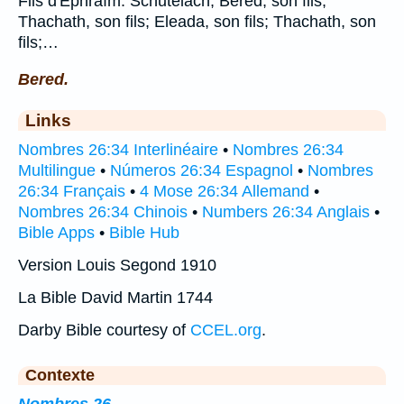
Fils d'Ephraïm: Schutélach; Béred, son fils;
Thachath, son fils; Eleada, son fils; Thachath, son
fils;…
Bered.
Links
Nombres 26:34 Interlinéaire
•
Nombres 26:34
Multilingue
•
Números 26:34 Espagnol
•
Nombres
26:34 Français
•
4 Mose 26:34 Allemand
•
Nombres 26:34 Chinois
•
Numbers 26:34 Anglais
•
Bible Apps
•
Bible Hub
Version Louis Segond 1910
La Bible David Martin 1744
Darby Bible courtesy of
CCEL.org
.
Contexte
Nombres 26