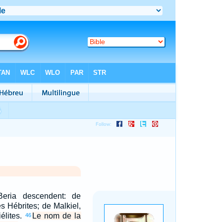
Beria descendent: de
es Hébrites; de Malkiel,
iélites.
Le nom de la
46