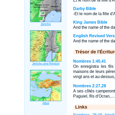
Et le nom de la fille d'A
Darby Bible
-Et le nom de la fille d
King James Bible
And the name of the d
English Revised Vers
And the name of the da
Trésor de l'Écritur
Nombres 1:40,41
On enregistra les fils
maisons de leurs père
vingt ans et au-dessus,
Nombres 2:27,28
A ses côtés camperont l
Paguiel, fils d'Ocran,…
Links
Nombres 26:46 Interli