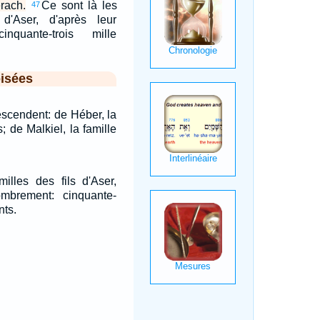
érach.
Ce sont là les
47
 d'Aser, d'après leur
nquante-trois mille
isées
escendent: de Héber, la
; de Malkiel, la famille
illes des fils d'Aser,
mbrement: cinquante-
nts.