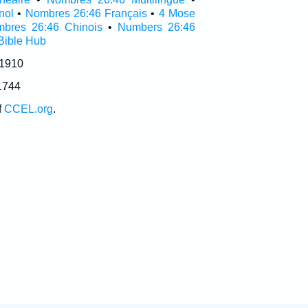
nol
•
Nombres 26:46 Français
•
4 Mose
bres 26:46 Chinois
•
Numbers 26:46
Bible Hub
 1910
1744
f
CCEL.org
.