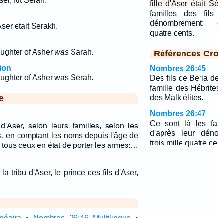
ser, fut Sérah.
fille d'Aser était S
familles des fils
dénombrement: ci
'Aser etait Serakh.
quatre cents.
aughter of Asher
was
Sarah.
Références Cro
ion
Nombres 26:45
ughter of Asher was Serah.
Des fils de Beria d
famille des Hébrites
e
des Malkiélites.
Nombres 26:47
Ce sont là les fam
 d'Aser, selon leurs familles, selon les
d'après leur déno
s, en comptant les noms depuis l'âge de
trois mille quatre ce
 tous ceux en état de porter les armes:…
a tribu d'Aser, le prince des fils d'Aser,
néaire
•
Nombres 26:46 Multilingue
•