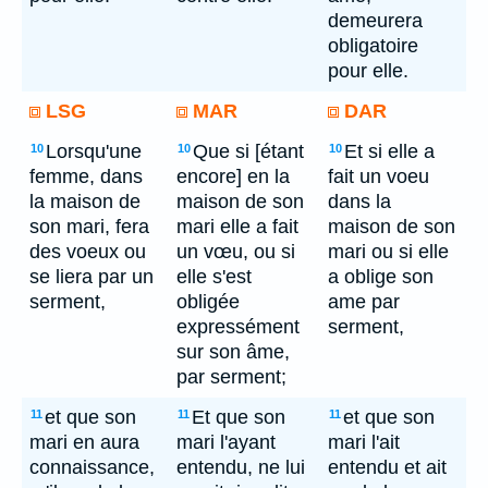
demeurera
obligatoire
pour elle.
LSG
MAR
DAR
Lorsqu'une
Que si [étant
Et si elle a
10
10
10
femme, dans
encore] en la
fait un voeu
la maison de
maison de son
dans la
son mari, fera
mari elle a fait
maison de son
des voeux ou
un vœu, ou si
mari ou si elle
se liera par un
elle s'est
a oblige son
serment,
obligée
ame par
expressément
serment,
sur son âme,
par serment;
et que son
Et que son
et que son
11
11
11
mari en aura
mari l'ayant
mari l'ait
connaissance,
entendu, ne lui
entendu et ait