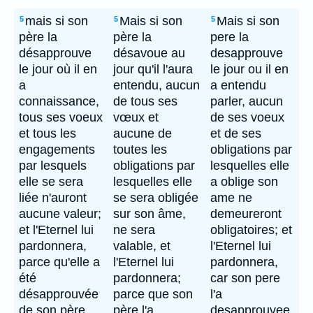
mais si son
Mais si son
Mais si son
5
5
5
père la
père la
pere la
désapprouve
désavoue au
desapprouve
le jour où il en
jour qu'il l'aura
le jour ou il en
a
entendu, aucun
a entendu
connaissance,
de tous ses
parler, aucun
tous ses voeux
vœux et
de ses voeux
et tous les
aucune de
et de ses
engagements
toutes les
obligations par
par lesquels
obligations par
lesquelles elle
elle se sera
lesquelles elle
a oblige son
liée n'auront
se sera obligée
ame ne
aucune valeur;
sur son âme,
demeureront
et l'Eternel lui
ne sera
obligatoires; et
pardonnera,
valable, et
l'Eternel lui
parce qu'elle a
l'Eternel lui
pardonnera,
été
pardonnera;
car son pere
désapprouvée
parce que son
l'a
de son père.
père l'a
desapprouvee.