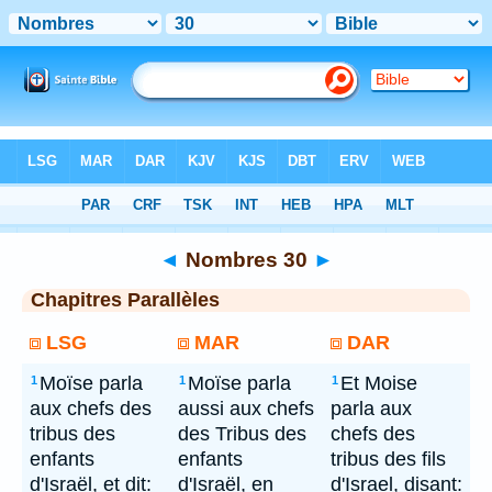
Bible
> Nombres 30
◄
Nombres 30
►
Chapitres Parallèles
LSG
MAR
DAR
Moïse parla
Moïse parla
Et Moise
1
1
1
aux chefs des
aussi aux chefs
parla aux
tribus des
des Tribus des
chefs des
enfants
enfants
tribus des fils
d'Israël, et dit:
d'Israël, en
d'Israel, disant: