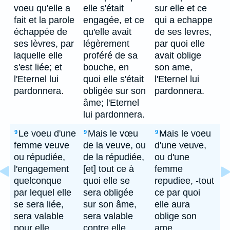
voeu qu'elle a
elle s'était
sur elle et ce
fait et la parole
engagée, et ce
qui a echappe
échappée de
qu'elle avait
de ses levres,
ses lèvres, par
légèrement
par quoi elle
laquelle elle
proféré de sa
avait oblige
s'est liée; et
bouche, en
son ame,
l'Eternel lui
quoi elle s'était
l'Eternel lui
pardonnera.
obligée sur son
pardonnera.
âme; l'Eternel
lui pardonnera.
Le voeu d'une
Mais le vœu
Mais le voeu
9
9
9
femme veuve
de la veuve, ou
d'une veuve,
ou répudiée,
de la répudiée,
ou d'une
l'engagement
[et] tout ce à
femme
quelconque
quoi elle se
repudiee, -tout
par lequel elle
sera obligée
ce par quoi
se sera liée,
sur son âme,
elle aura
sera valable
sera valable
oblige son
pour elle.
contre elle.
ame,