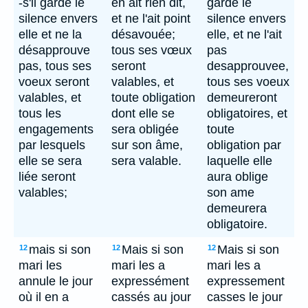
-s'il garde le
en ait rien dit,
garde le
silence envers
et ne l'ait point
silence envers
elle et ne la
désavouée;
elle, et ne l'ait
désapprouve
tous ses vœux
pas
pas, tous ses
seront
desapprouvee,
voeux seront
valables, et
tous ses voeux
valables, et
toute obligation
demeureront
tous les
dont elle se
obligatoires, et
engagements
sera obligée
toute
par lesquels
sur son âme,
obligation par
elle se sera
sera valable.
laquelle elle
liée seront
aura oblige
valables;
son ame
demeurera
obligatoire.
mais si son
Mais si son
Mais si son
12
12
12
mari les
mari les a
mari les a
annule le jour
expressément
expressement
où il en a
cassés au jour
casses le jour