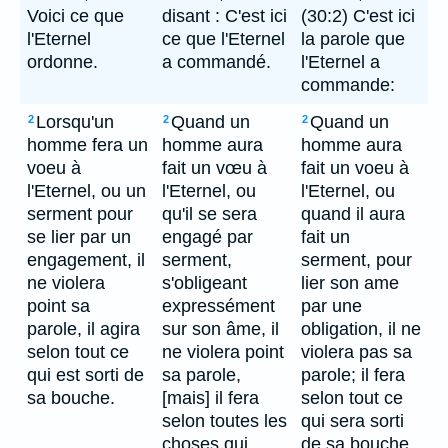
Voici ce que
disant : C'est ici
(30:2) C'est ici
l'Eternel
ce que l'Eternel
la parole que
ordonne.
a commandé.
l'Eternel a
commande:
Lorsqu'un
Quand un
Quand un
2
2
2
homme fera un
homme aura
homme aura
voeu à
fait un vœu à
fait un voeu à
l'Eternel, ou un
l'Eternel, ou
l'Eternel, ou
serment pour
qu'il se sera
quand il aura
se lier par un
engagé par
fait un
engagement, il
serment,
serment, pour
ne violera
s'obligeant
lier son ame
point sa
expressément
par une
parole, il agira
sur son âme, il
obligation, il ne
selon tout ce
ne violera point
violera pas sa
qui est sorti de
sa parole,
parole; il fera
sa bouche.
[mais] il fera
selon tout ce
selon toutes les
qui sera sorti
choses qui
de sa bouche.