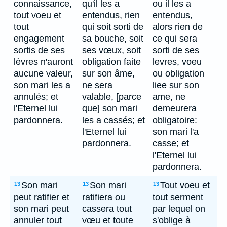
connaissance,
qu'il les a
ou il les a
tout voeu et
entendus, rien
entendus,
tout
qui soit sorti de
alors rien de
engagement
sa bouche, soit
ce qui sera
sortis de ses
ses vœux, soit
sorti de ses
lèvres n'auront
obligation faite
levres, voeu
aucune valeur,
sur son âme,
ou obligation
son mari les a
ne sera
liee sur son
annulés; et
valable, [parce
ame, ne
l'Eternel lui
que] son mari
demeurera
pardonnera.
les a cassés; et
obligatoire:
l'Eternel lui
son mari l'a
pardonnera.
casse; et
l'Eternel lui
pardonnera.
Son mari
Son mari
Tout voeu et
13
13
13
peut ratifier et
ratifiera ou
tout serment
son mari peut
cassera tout
par lequel on
annuler tout
vœu et toute
s'oblige à