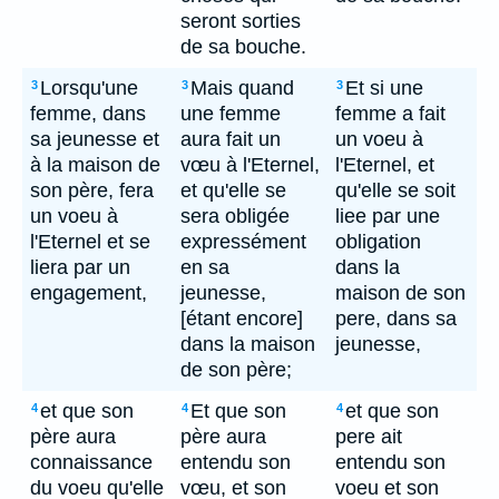
seront sorties
de sa bouche.
Lorsqu'une
Mais quand
Et si une
3
3
3
femme, dans
une femme
femme a fait
sa jeunesse et
aura fait un
un voeu à
à la maison de
vœu à l'Eternel,
l'Eternel, et
son père, fera
et qu'elle se
qu'elle se soit
un voeu à
sera obligée
liee par une
l'Eternel et se
expressément
obligation
liera par un
en sa
dans la
engagement,
jeunesse,
maison de son
[étant encore]
pere, dans sa
dans la maison
jeunesse,
de son père;
et que son
Et que son
et que son
4
4
4
père aura
père aura
pere ait
connaissance
entendu son
entendu son
du voeu qu'elle
vœu, et son
voeu et son