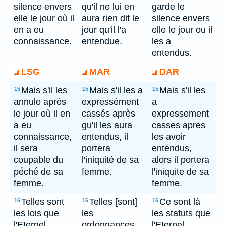
silence envers
qu'il ne lui en
garde le
elle le jour où il
aura rien dit le
silence envers
en a eu
jour qu'il l'a
elle le jour ou il
connaissance.
entendue.
les a
entendus.
LSG
MAR
DAR
Mais s'il les
Mais s'il les a
Mais s'il les
15
15
15
annule après
expressément
a
le jour où il en
cassés après
expressement
a eu
gu'il les aura
casses apres
connaissance,
entendus, il
les avoir
il sera
portera
entendus,
coupable du
l'iniquité de sa
alors il portera
péché de sa
femme.
l'iniquite de sa
femme.
femme.
Telles sont
Telles [sont]
Ce sont là
16
16
16
les lois que
les
les statuts que
l'Eternel
ordonnances
l'Eternel