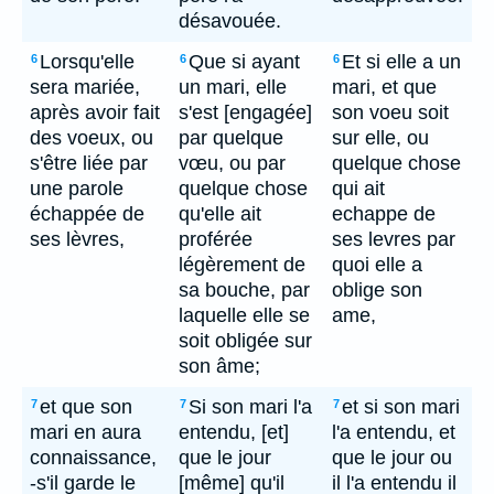
désavouée.
Lorsqu'elle
Que si ayant
Et si elle a un
6
6
6
sera mariée,
un mari, elle
mari, et que
après avoir fait
s'est [engagée]
son voeu soit
des voeux, ou
par quelque
sur elle, ou
s'être liée par
vœu, ou par
quelque chose
une parole
quelque chose
qui ait
échappée de
qu'elle ait
echappe de
ses lèvres,
proférée
ses levres par
légèrement de
quoi elle a
sa bouche, par
oblige son
laquelle elle se
ame,
soit obligée sur
son âme;
et que son
Si son mari l'a
et si son mari
7
7
7
mari en aura
entendu, [et]
l'a entendu, et
connaissance,
que le jour
que le jour ou
-s'il garde le
[même] qu'il
il l'a entendu il