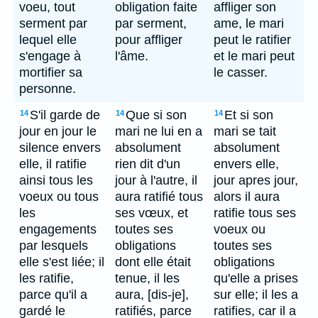
voeu, tout
obligation faite
affliger son
serment par
par serment,
ame, le mari
lequel elle
pour affliger
peut le ratifier
s'engage à
l'âme.
et le mari peut
mortifier sa
le casser.
personne.
S'il garde de
Que si son
Et si son
14
14
14
jour en jour le
mari ne lui en a
mari se tait
silence envers
absolument
absolument
elle, il ratifie
rien dit d'un
envers elle,
ainsi tous les
jour à l'autre, il
jour apres jour,
voeux ou tous
aura ratifié tous
alors il aura
les
ses vœux, et
ratifie tous ses
engagements
toutes ses
voeux ou
par lesquels
obligations
toutes ses
elle s'est liée; il
dont elle était
obligations
les ratifie,
tenue, il les
qu'elle a prises
parce qu'il a
aura, [dis-je],
sur elle; il les a
gardé le
ratifiés, parce
ratifies, car il a