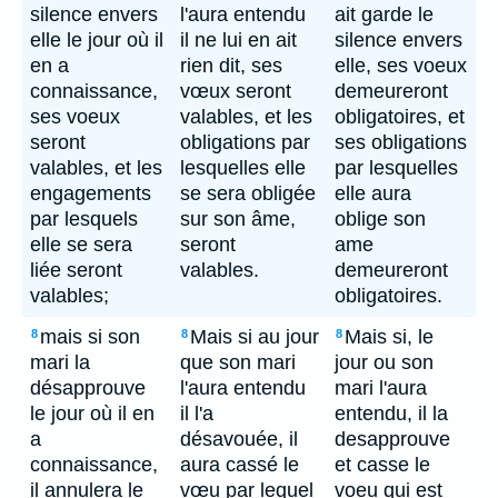
silence envers
l'aura entendu
ait garde le
elle le jour où il
il ne lui en ait
silence envers
en a
rien dit, ses
elle, ses voeux
connaissance,
vœux seront
demeureront
ses voeux
valables, et les
obligatoires, et
seront
obligations par
ses obligations
valables, et les
lesquelles elle
par lesquelles
engagements
se sera obligée
elle aura
par lesquels
sur son âme,
oblige son
elle se sera
seront
ame
liée seront
valables.
demeureront
valables;
obligatoires.
mais si son
Mais si au jour
Mais si, le
8
8
8
mari la
que son mari
jour ou son
désapprouve
l'aura entendu
mari l'aura
le jour où il en
il l'a
entendu, il la
a
désavouée, il
desapprouve
connaissance,
aura cassé le
et casse le
il annulera le
vœu par lequel
voeu qui est