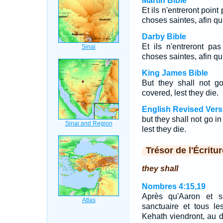
Martin Bible
Et ils n'entreront poin
choses saintes, afin qu
Darby Bible
Et ils n'entreront pa
choses saintes, afin qu
King James Bible
But they shall not g
covered, lest they die.
English Revised Vers
but they shall not go i
lest they die.
Trésor de l'Écritur
they shall
Nombres 4:15,19
Après qu'Aaron et s
sanctuaire et tous le
Kehath viendront, au d