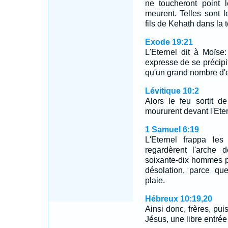
ne toucheront point 
meurent. Telles sont 
fils de Kehath dans la 
Exode 19:21
L'Eternel dit à Moïse
expresse de se précipit
qu'un grand nombre d'e
Lévitique 10:2
Alors le feu sortit d
moururent devant l'Eter
1 Samuel 6:19
L'Eternel frappa les
regardèrent l'arche d
soixante-dix hommes pa
désolation, parce que
plaie.
Hébreux 10:19,20
Ainsi donc, frères, p
Jésus, une libre entré