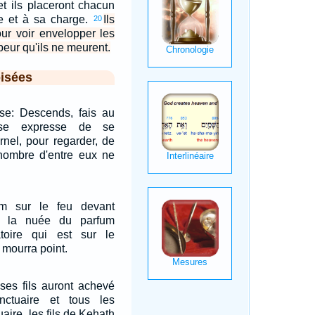
 et ils placeront chacun
ce et à sa charge.
Ils
20
our voir envelopper les
peur qu'ils ne meurent.
isées
ïse: Descends, fais au
nse expresse de se
ernel, pour regarder, de
nombre d'entre eux ne
um sur le feu devant
ue la nuée du parfum
atoire qui est sur le
 mourra point.
ses fils auront achevé
nctuaire et tous les
aire, les fils de Kehath