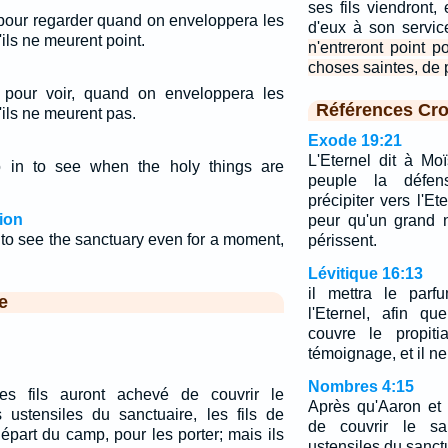
ses fils viendront,
t pour regarder quand on enveloppera les
d'eux à son servi
'ils ne meurent point.
n'entreront point p
choses saintes, de 
s pour voir, quand on enveloppera les
Références Cro
'ils ne meurent pas.
Exode 19:21
L'Eternel dit à Mo
o in to see when the holy things are
peuple la défe
précipiter vers l'Et
ion
peur qu'un grand 
n to see the sanctuary even for a moment,
périssent.
Lévitique 16:13
il mettra le parf
e
l'Eternel, afin q
couvre le propiti
témoignage, et il ne
Nombres 4:15
es fils auront achevé de couvrir le
Après qu'Aaron et 
s ustensiles du sanctuaire, les fils de
de couvrir le sa
épart du camp, pour les porter; mais ils
ustensiles du sanctu