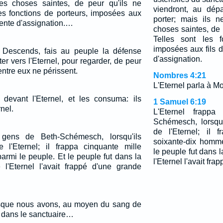
les choses saintes, de peur qu'ils ne
viendront, au dép
les fonctions de porteurs, imposées aux
porter; mais ils n
tente d'assignation.…
choses saintes, de 
Telles sont les f
imposées aux fils 
: Descends, fais au peuple la défense
d'assignation.
er vers l'Eternel, pour regarder, de peur
ntre eux ne périssent.
Nombres 4:21
L'Eternel parla à Moï
e devant l'Eternel, et les consuma: ils
1 Samuel 6:19
nel.
L'Eternel frapp
Schémesch, lorsqu'
de l'Eternel; il 
 gens de Beth-Schémesch, lorsqu'ils
soixante-dix homm
e l'Eternel; il frappa cinquante mille
le peuple fut dans 
rmi le peuple. Et le peuple fut dans la
l'Eternel l'avait fra
 l'Eternel l'avait frappé d'une grande
uisque nous avons, au moyen du sang de
e dans le sanctuaire…