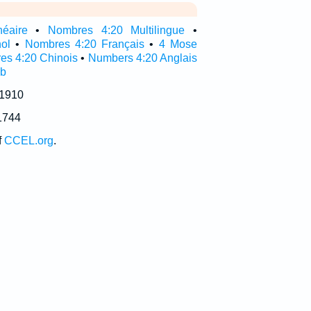
néaire
•
Nombres 4:20 Multilingue
•
ol
•
Nombres 4:20 Français
•
4 Mose
es 4:20 Chinois
•
Numbers 4:20 Anglais
ub
 1910
1744
f
CCEL.org
.