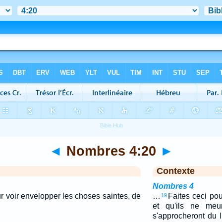
◄
Nombres 4:20
►
Contexte
Nombres 4
our voir envelopper les choses saintes, de
…
Faites ceci pour
19
et qu'ils ne meur
s'approcheront du l