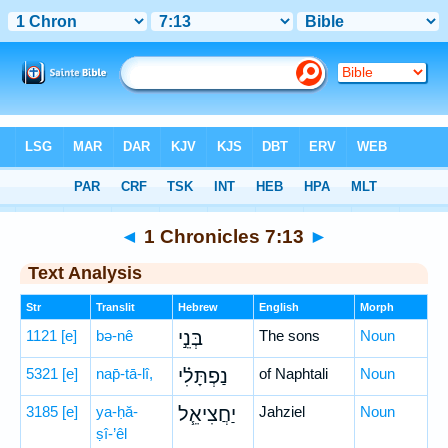
Bible
>
Hebrew
> 1 Chronicles 7:13
◄
1 Chronicles 7:13
►
Text Analysis
Str
Translit
Hebrew
English
Morph
1121
[e]
bə-nê
בְּנֵ֣י
The sons
Noun
5321
[e]
nap̄-tā-lî,
נַפְתָּלִ֗י
of Naphtali
Noun
3185
[e]
ya-ḥă-
יַחֲצִיאֵ֧ל
Jahziel
Noun
ṣî-’êl