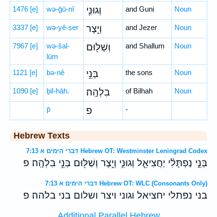
1476
[e]
wə-ḡū-nî
וְגוּנִ֛י
and Guni
Noun
3337
[e]
wə-yê-ṣer
וְיֵ֥צֶר
and Jezer
Noun
7967
[e]
wə-šal-
וְשַׁלּ֖וּם
and Shallum
Noun
lūm
1121
[e]
bə-nê
בְּנֵ֥י
the sons
Noun
1090
[e]
ḇil-hāh.
בִלְהָֽה׃
of Bilhah
Noun
p̄
פ
-
Hebrew Texts
דברי הימים א 7:13 Hebrew OT: Westminster Leningrad Codex
בְּנֵ֣י נַפְתָּלִ֗י יַחֲצִיאֵ֧ל וְגוּנִ֛י וְיֵ֥צֶר וְשַׁלּ֖וּם בְּנֵ֥י בִלְהָֽה׃ פ
דברי הימים א 7:13 Hebrew OT: WLC (Consonants Only)
בני נפתלי יחציאל וגוני ויצר ושלום בני בלהה׃ פ
Additional Parallel Hebrew