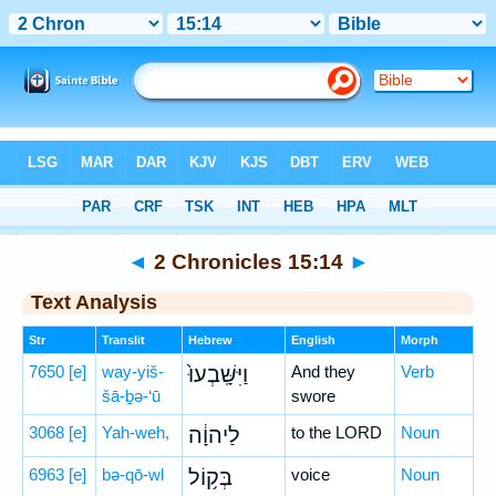
Bible
>
Hebrew
> 2 Chronicles 15:14
◄
2 Chronicles 15:14
►
Text Analysis
Str
Translit
Hebrew
English
Morph
7650
[e]
way-yiš-
וַיִּשָּֽׁבְעוּ֙
And they
Verb
šā-ḇə-‘ū
swore
3068
[e]
Yah-weh,
לַיהוָ֔ה
to the LORD
Noun
6963
[e]
bə-qō-wl
בְּק֥וֹל
voice
Noun