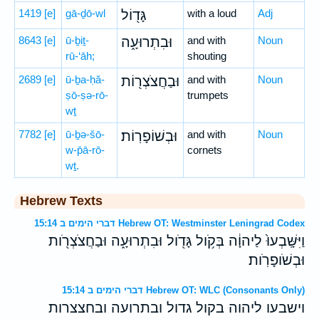
1419
[e]
gā-ḏō-wl
גָּד֖וֹל
with a loud
Adj
8643
[e]
ū-ḇiṯ-
וּבִתְרוּעָ֑ה
and with
Noun
rū-‘āh;
shouting
2689
[e]
ū-ḇa-ḥă-
וּבַחֲצֹצְר֖וֹת
and with
Noun
ṣō-ṣə-rō-
trumpets
wṯ
7782
[e]
ū-ḇə-šō-
וּבְשׁוֹפָרֽוֹת׃
and with
Noun
w-p̄ā-rō-
cornets
wṯ.
Hebrew Texts
דברי הימים ב 15:14 Hebrew OT: Westminster Leningrad Codex
וַיִּשָּֽׁבְעוּ֙ לַיהוָ֔ה בְּקֹ֥ול גָּדֹ֖ול וּבִתְרוּעָ֑ה וּבַחֲצֹצְרֹ֖ות
וּבְשֹׁופָרֹֽות׃
דברי הימים ב 15:14 Hebrew OT: WLC (Consonants Only)
וישבעו ליהוה בקול גדול ובתרועה ובחצצרות