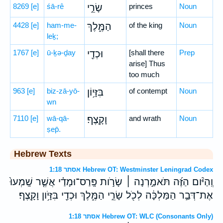
8269
[e]
śā-rê
שָׂרֵ֣י
princes
Noun
4428
[e]
ham-me-
הַמֶּ֑לֶךְ
of the king
Noun
leḵ;
1767
[e]
ū-ḵə-ḏay
וּכְדַ֖י
[shall there
Prep
arise] Thus
too much
963
[e]
biz-zā-yō-
בִּזָּי֥וֹן
of contempt
Noun
wn
7110
[e]
wā-qā-
וָקָֽצֶף׃
and wrath
Noun
ṣep̄.
Hebrew Texts
אסתר 1:18 Hebrew OT: Westminster Leningrad Codex
וְֽהַיֹּ֨ום הַזֶּ֜ה תֹּאמַ֣רְנָה ׀ שָׂרֹ֣ות פָּֽרַס־וּמָדַ֗י אֲשֶׁ֤ר שָֽׁמְעוּ֙
אֶת־דְּבַ֣ר הַמַּלְכָּ֔ה לְכֹ֖ל שָׂרֵ֣י הַמֶּ֑לֶךְ וּכְדַ֖י בִּזָּיֹ֥ון וָקָֽצֶף׃
אסתר 1:18 Hebrew OT: WLC (Consonants Only)