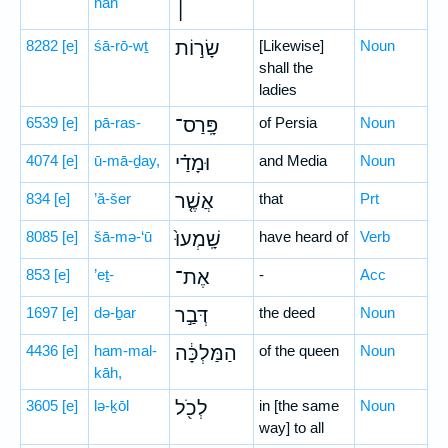
nāh
׀
8282
[e]
śā-rō-wṯ
שָׂר֣וֹת
[Likewise]
Noun
shall the
ladies
6539
[e]
pā-ras-
פָּֽרַס־
of Persia
Noun
4074
[e]
ū-mā-ḏay,
וּמָדַ֗י
and Media
Noun
834
[e]
’ă-šer
אֲשֶׁ֤ר
that
Prt
8085
[e]
šā-mə-‘ū
שָֽׁמְעוּ֙
have heard of
Verb
853
[e]
’eṯ-
אֶת־
-
Acc
1697
[e]
də-ḇar
דְּבַ֣ר
the deed
Noun
4436
[e]
ham-mal-
הַמַּלְכָּ֔ה
of the queen
Noun
kāh,
3605
[e]
lə-ḵōl
לְכֹ֖ל
in [the same
Noun
way] to all