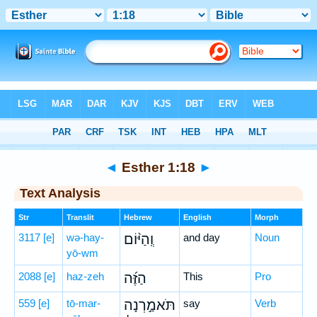
Bible
>
Hebrew
> Esther 1:18
◄
Esther 1:18
►
Text Analysis
Str
Translit
Hebrew
English
Morph
3117
[e]
wə-hay-
וְֽהַיּ֨וֹם
and day
Noun
yō-wm
2088
[e]
haz-zeh
הַזֶּ֜ה
This
Pro
559
[e]
tō-mar-
תֹּאמַ֣רְנָה
say
Verb