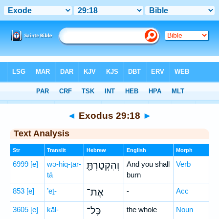
Bible
>
Hebrew
> Exodus 29:18
◄
Exodus 29:18
►
Text Analysis
Str
Translit
Hebrew
English
Morph
6999
[e]
wə-hiq-ṭar-
וְהִקְטַרְתָּ֤
And you shall
Verb
tā
burn
853
[e]
’eṯ-
אֶת־
-
Acc
3605
[e]
kāl-
כָּל־
the whole
Noun