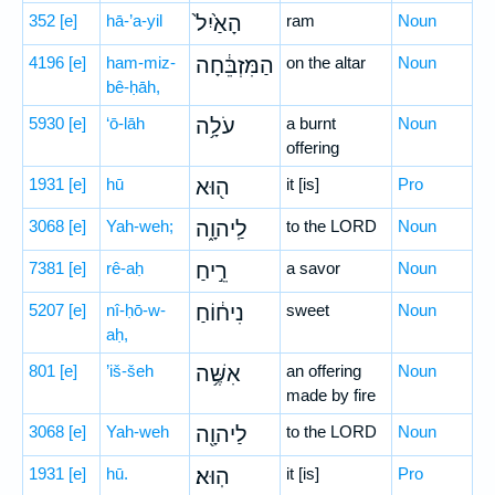
352
[e]
hā-’a-yil
הָאַ֙יִל֙
ram
Noun
4196
[e]
ham-miz-
הַמִּזְבֵּ֔חָה
on the altar
Noun
bê-ḥāh,
5930
[e]
‘ō-lāh
עֹלָ֥ה
a burnt
Noun
offering
1931
[e]
hū
ה֖וּא
it [is]
Pro
3068
[e]
Yah-weh;
לַֽיהוָ֑ה
to the LORD
Noun
7381
[e]
rê-aḥ
רֵ֣יחַ
a savor
Noun
5207
[e]
nî-ḥō-w-
נִיח֔וֹחַ
sweet
Noun
aḥ,
801
[e]
’iš-šeh
אִשֶּׁ֥ה
an offering
Noun
made by fire
3068
[e]
Yah-weh
לַיהוָ֖ה
to the LORD
Noun
1931
[e]
hū.
הֽוּא׃
it [is]
Pro