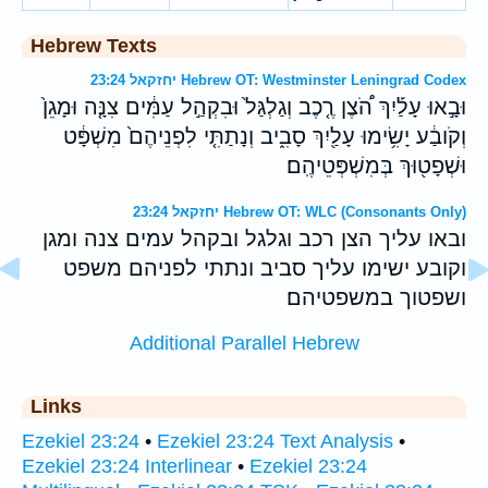
Hebrew Texts
יחזקאל 23:24 Hebrew OT: Westminster Leningrad Codex
וּבָ֣אוּ עָלַ֡יִךְ הֹ֠צֶן רֶ֤כֶב וְגַלְגַּל֙ וּבִקְהַ֣ל עַמִּ֔ים צִנָּ֤ה וּמָגֵן֙
וְקֹובַ֔ע יָשִׂ֥ימוּ עָלַ֖יִךְ סָבִ֑יב וְנָתַתִּ֤י לִפְנֵיהֶם֙ מִשְׁפָּ֔ט
וּשְׁפָט֖וּךְ בְּמִשְׁפְּטֵיהֶֽם׃
יחזקאל 23:24 Hebrew OT: WLC (Consonants Only)
ובאו עליך הצן רכב וגלגל ובקהל עמים צנה ומגן
וקובע ישימו עליך סביב ונתתי לפניהם משפט
ושפטוך במשפטיהם׃
Additional Parallel Hebrew
Links
Ezekiel 23:24
•
Ezekiel 23:24 Text Analysis
•
Ezekiel 23:24 Interlinear
•
Ezekiel 23:24