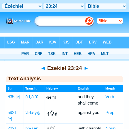
Bible
>
Hebrew
> Ezekiel 23:24
◄
Ezekiel 23:24
►
Text Analysis
Str
Translit
Hebrew
English
Morph
935
[e]
ū-ḇā-’ū
וּבָ֣אוּ
and they
Verb
shall come
5921
‘ā-la-yiḵ
עָלַ֡יִךְ
against you
Prep
[e]
2021
hō-ṣen
with chariots
Noun