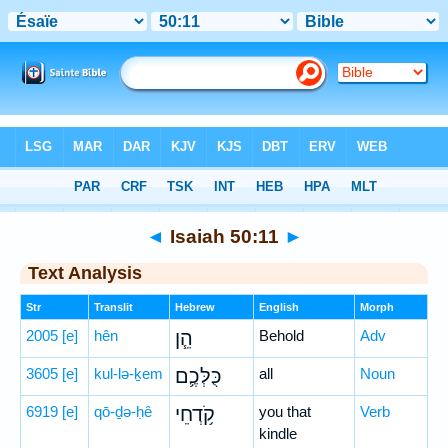
Bible
>
Hebrew
> Isaiah 50:11
◄
Isaiah 50:11
►
Text Analysis
Str
Translit
Hebrew
English
Morph
2005
[e]
hên
הֵ֧ן
Behold
Adv
3605
[e]
kul-lə-ḵem
כֻּלְּכֶ֛ם
all
Noun
6919
[e]
qō-ḏə-ḥê
קֹ֥דְחֵי
you that
Verb
kindle