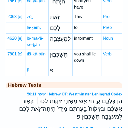
1961
[e]
hā-yə-ṯāh-
הָיְתָה־
shall you
Verb
have
2063
[e]
zōṯ
זֹּ֣את
This
Pro
lā-ḵem,
לָכֶ֔ם
to
Prep
4620
[e]
lə-ma-‘ă-
לְמַעֲצֵבָ֖ה
in torment
Noun
ṣê-ḇāh
7901
[e]
tiš-kā-ḇūn.
תִּשְׁכָּבֽוּן׃
you shall lie
Verb
down
p̄
פ
-
Hebrew Texts
ישעה 50:11 Hebrew OT: Westminster Leningrad Codex
הֵ֧ן כֻּלְּכֶ֛ם קֹ֥דְחֵי אֵ֖שׁ מְאַזְּרֵ֣י זִיקֹ֑ות לְכ֣וּ ׀ בְּא֣וּר
אֶשְׁכֶ֗ם וּבְזִיקֹות֙ בִּֽעַרְתֶּ֔ם מִיָּדִי֙ הָיְתָה־זֹּ֣את לָכֶ֔ם
לְמַעֲצֵבָ֖ה תִּשְׁכָּבֽוּן׃ פ