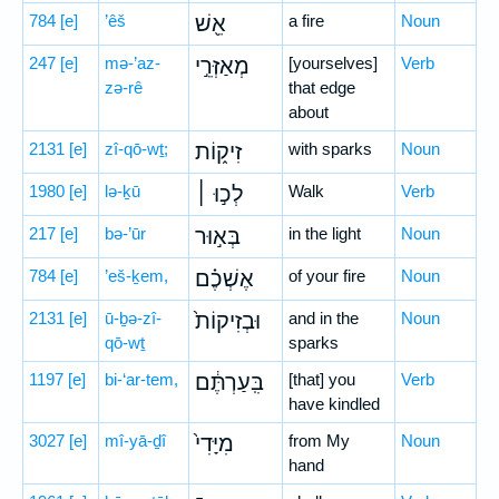
784
[e]
’êš
אֵ֖שׁ
a fire
Noun
247
[e]
mə-’az-
מְאַזְּרֵ֣י
[yourselves]
Verb
zə-rê
that edge
about
2131
[e]
zî-qō-wṯ;
זִיק֑וֹת
with sparks
Noun
1980
[e]
lə-ḵū
לְכ֣וּ ׀
Walk
Verb
217
[e]
bə-’ūr
בְּא֣וּר
in the light
Noun
784
[e]
’eš-ḵem,
אֶשְׁכֶ֗ם
of your fire
Noun
2131
[e]
ū-ḇə-zî-
וּבְזִיקוֹת֙
and in the
Noun
qō-wṯ
sparks
1197
[e]
bi-‘ar-tem,
בִּֽעַרְתֶּ֔ם
[that] you
Verb
have kindled
3027
[e]
mî-yā-ḏî
מִיָּדִי֙
from My
Noun
hand