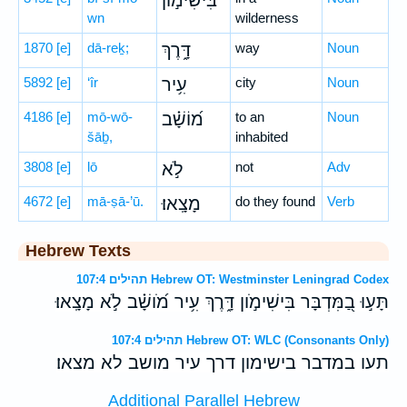
בִּישִׁימ֣וֹן
wn
wilderness
1870
[e]
dā-reḵ;
דָּ֑רֶךְ
way
Noun
5892
[e]
‘îr
עִ֥יר
city
Noun
4186
[e]
mō-wō-
מ֝וֹשָׁ֗ב
to an
Noun
šāḇ,
inhabited
3808
[e]
lō
לֹ֣א
not
Adv
4672
[e]
mā-ṣā-’ū.
מָצָֽאוּ׃
do they found
Verb
Hebrew Texts
תהילים 107:4 Hebrew OT: Westminster Leningrad Codex
תָּע֣וּ בַ֭מִּדְבָּר בִּישִׁימֹ֣ון דָּ֑רֶךְ עִ֥יר מֹ֝ושָׁ֗ב לֹ֣א מָצָֽאוּ׃
תהילים 107:4 Hebrew OT: WLC (Consonants Only)
תעו במדבר בישימון דרך עיר מושב לא מצאו׃
Additional Parallel Hebrew