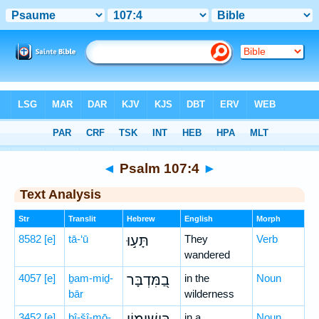
Bible
>
Hebrew
> Psalm 107:4
◄
Psalm 107:4
►
Text Analysis
Str
Translit
Hebrew
English
Morph
8582
[e]
tā-‘ū
תָּע֣וּ
They
Verb
wandered
4057
[e]
ḇam-miḏ-
בַ֭מִּדְבָּר
in the
Noun
bār
wilderness
3452
[e]
bî-šî-mō-
in a
Noun