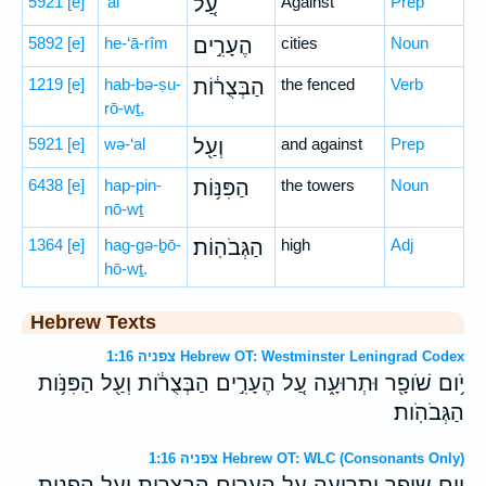
5921
[e]
‘al
עַ֚ל
Against
Prep
5892
[e]
he-‘ā-rîm
הֶעָרִ֣ים
cities
Noun
1219
[e]
hab-bə-ṣu-
הַבְּצֻר֔וֹת
the fenced
Verb
rō-wṯ,
5921
[e]
wə-‘al
וְעַ֖ל
and against
Prep
6438
[e]
hap-pin-
הַפִּנּ֥וֹת
the towers
Noun
nō-wṯ
1364
[e]
hag-gə-ḇō-
הַגְּבֹהֽוֹת׃
high
Adj
hō-wṯ.
Hebrew Texts
צפניה 1:16 Hebrew OT: Westminster Leningrad Codex
יֹ֥ום שֹׁופָ֖ר וּתְרוּעָ֑ה עַ֚ל הֶעָרִ֣ים הַבְּצֻרֹ֔ות וְעַ֖ל הַפִּנֹּ֥ות
הַגְּבֹהֹֽות׃
צפניה 1:16 Hebrew OT: WLC (Consonants Only)
יום שופר ותרועה על הערים הבצרות ועל הפנות