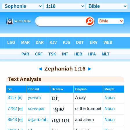
Bible
>
Hebrew
> Zephaniah 1:16
◄
Zephaniah 1:16
►
Text Analysis
Str
Translit
Hebrew
English
Morph
3117
[e]
yō-wm
י֥וֹם
A day
Noun
7782
[e]
šō-w-p̄ār
שׁוֹפָ֖ר
of the trumpet
Noun
8643
[e]
ū-ṯə-rū-‘āh;
וּתְרוּעָ֑ה
and alarm
Noun