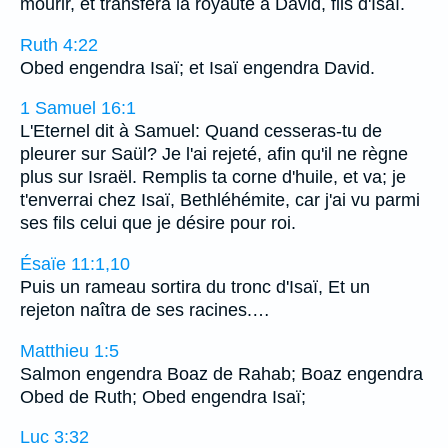
mourir, et transféra la royauté à David, fils d'Isaï.
Ruth 4:22
Obed engendra Isaï; et Isaï engendra David.
1 Samuel 16:1
L'Eternel dit à Samuel: Quand cesseras-tu de
pleurer sur Saül? Je l'ai rejeté, afin qu'il ne règne
plus sur Israël. Remplis ta corne d'huile, et va; je
t'enverrai chez Isaï, Bethléhémite, car j'ai vu parmi
ses fils celui que je désire pour roi.
Ésaïe 11:1,10
Puis un rameau sortira du tronc d'Isaï, Et un
rejeton naîtra de ses racines.…
Matthieu 1:5
Salmon engendra Boaz de Rahab; Boaz engendra
Obed de Ruth; Obed engendra Isaï;
Luc 3:32