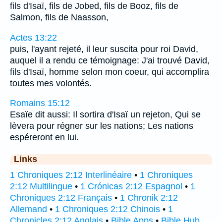
fils d'Isaï, fils de Jobed, fils de Booz, fils de
Salmon, fils de Naasson,
Actes 13:22
puis, l'ayant rejeté, il leur suscita pour roi David,
auquel il a rendu ce témoignage: J'ai trouvé David,
fils d'Isaï, homme selon mon coeur, qui accomplira
toutes mes volontés.
Romains 15:12
Esaïe dit aussi: Il sortira d'Isaï un rejeton, Qui se
lèvera pour régner sur les nations; Les nations
espéreront en lui.
Links
1 Chroniques 2:12 Interlinéaire
•
1 Chroniques
2:12 Multilingue
•
1 Crónicas 2:12 Espagnol
•
1
Chroniques 2:12 Français
•
1 Chronik 2:12
Allemand
•
1 Chroniques 2:12 Chinois
•
1
Chronicles 2:12 Anglais
•
Bible Apps
•
Bible Hub