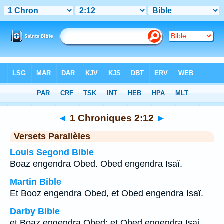
Bible
>
1 Chroniques
>
Chapitre 2
> Verset 12
◄
1 Chroniques 2:12
►
Versets Parallèles
Louis Segond Bible
Boaz engendra Obed. Obed engendra Isaï.
Martin Bible
Et Booz engendra Obed, et Obed engendra Isaï.
Darby Bible
et Boaz engendra Obed; et Obed engendra Isai.