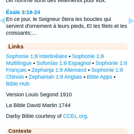
cet homme sortit des vêtements pour eux.
Ésaïe 3:18-24
En ce jour, le Seigneur ôtera les boucles qui
servent d'ornement à leurs pieds, Et les filets et les
croissants;…
Links
Sophonie 1:8 Interlinéaire
•
Sophonie 1:8
Multilingue
•
Sofonías 1:8 Espagnol
•
Sophonie 1:8
Français
•
Zephanja 1:8 Allemand
•
Sophonie 1:8
Chinois
•
Zephaniah 1:8 Anglais
•
Bible Apps
•
Bible Hub
Version Louis Segond 1910
La Bible David Martin 1744
Darby Bible courtesy of
CCEL.org
.
Contexte