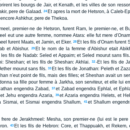
irent les bourgs de Jair, et Kenath, et les villes de son ressort
Makir, pere de Galaad.
Et apres la mort de Hetsron, à Caleb-Ep
24
a encore Ashkhur, pere de Thekoa.
hmeel, premier-ne de Hetsron, furent Ram, le premier-ne, et B
eel eut une autre femme, nommee Atara: elle fut mere d'Onam
el furent Maats, et Jamin, et Eker.
Et les fils d'Onam furent
28
b et Abishur.
Et le nom de la femme d'Abishur etait Abikha
29
 les fils de Nadab: Seled et Appaim; et Seled mourut sans fils
ishi: Sheshan; et les fils de Sheshan: Akhlai.
-Et les fils de 
32
Jether mourut sans fils.
Et les fils de Jonathan: Peleth et Zaza:
33
han n'eut point de fils, mais des filles; et Sheshan avait un s
nna sa fille pour femme à Jarkha, son serviteur, et elle lui en
Nathan engendra Zabad,
et Zabad engendra Ephlal, et Ephl
37
et Jehu engendra Azaria,
et Azaria engendra Helets, et He
39
 Sismai, et Sismai engendra Shallum,
et Shallum engendr
41
, frere de Jerakhmeel: Mesha, son premier-ne (lui est le pere d
ron.
Et les fils de Hebron: Core, et Thappuakh, et Rekem,
43