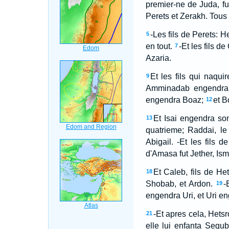
premier-ne de Juda, fut
Perets et Zerakh. Tous l
-Les fils de Perets: H
5
en tout.
-Et les fils d
7
Azaria.
Et les fils qui naqui
9
Amminadab engendra 
engendra Boaz;
et B
12
Et Isai engendra son
13
quatrieme; Raddai, le
Abigail. -Et les fils d
d'Amasa fut Jether, Ism
Et Caleb, fils de Het
18
Shobab, et Ardon.
-
19
engendra Uri, et Uri e
-Et apres cela, Hetsro
21
elle lui enfanta Segub