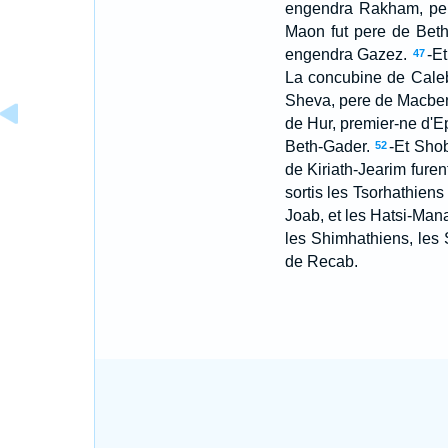
engendra Rakham, pe
Maon fut pere de Beth
engendra Gazez.
-E
47
La concubine de Caleb
Sheva, pere de Macbena 
de Hur, premier-ne d'E
Beth-Gader.
-Et Shob
52
de Kiriath-Jearim furen
sortis les Tsorhathiens
Joab, et les Hatsi-Mana
les Shimhathiens, les 
de Recab.