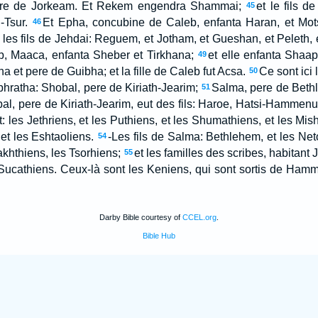
re de Jorkeam. Et Rekem engendra Shammai;
et le fils 
45
-Tsur.
Et Epha, concubine de Caleb, enfanta Haran, et Mot
46
t les fils de Jehdai: Reguem, et Jotham, et Gueshan, et Peleth,
, Maaca, enfanta Sheber et Tirkhana;
et elle enfanta Sha
49
et pere de Guibha; et la fille de Caleb fut Acsa.
Ce sont ici l
50
phratha: Shobal, pere de Kiriath-Jearim;
Salma, pere de Beth
51
al, pere de Kiriath-Jearim, eut des fils: Haroe, Hatsi-Hammenu
t: les Jethriens, et les Puthiens, et les Shumathiens, et les Mis
 et les Eshtaoliens.
-Les fils de Salma: Bethlehem, et les Net
54
khthiens, les Tsorhiens;
et les familles des scribes, habitant 
55
Sucathiens. Ceux-là sont les Keniens, qui sont sortis de Ham
Darby Bible courtesy of
CCEL.org
.
Bible Hub