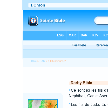
Bible
>
DAR
> 1 Chroniques 2
Darby Bible
Ce sont ici les fils 
1
Nephthali, Gad et Aser.
Les fils de Juda: Er,
3