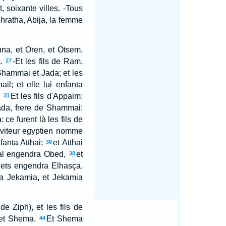
, soixante villes. -Tous
hratha, Abija, la femme
una, et Oren, et Otsem,
.
-Et les fils de Ram,
27
 Shammai et Jada; et les
il; et elle lui enfanta
.
Et les fils d'Appaim:
31
Jada, frere de Shammai:
 ce furent là les fils de
erviteur egyptien nomme
fanta Atthai;
et Atthai
36
al engendra Obed,
et
38
lets engendra Elhasça,
a Jekamia, et Jekamia
e Ziph), et les fils de
 et Shema.
Et Shema
44