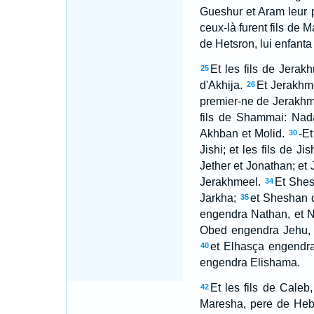
Gueshur et Aram leur pr
ceux-là furent fils de 
de Hetsron, lui enfant
Et les fils de Jerak
25
d'Akhija.
Et Jerakhm
26
premier-ne de Jerakhme
fils de Shammai: Nada
Akhban et Molid.
-Et
30
Jishi; et les fils de J
Jether et Jonathan; et 
Jerakhmeel.
Et Shes
34
Jarkha;
et Sheshan do
35
engendra Nathan, et 
Obed engendra Jehu, 
et Elhasça engendra
40
engendra Elishama.
Et les fils de Caleb
42
Maresha, pere de Heb