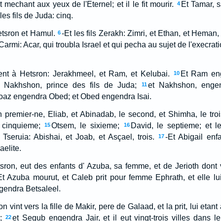
 mechant aux yeux de l'Eternel; et il le fit mourir.
Et Tamar, sa
4
es fils de Juda: cinq.
etsron et Hamul.
-Et les fils Zerakh: Zimri, et Ethan, et Heman,
6
e Carmi: Acar, qui troubla Israel et qui pecha au sujet de l'execrati
rent à Hetsron: Jerakhmeel, et Ram, et Kelubai.
Et Ram en
10
Nakhshon, prince des fils de Juda;
et Nakhshon, enge
11
oaz engendra Obed; et Obed engendra Isai.
 premier-ne, Eliab, et Abinadab, le second, et Shimha, le tro
 cinquieme;
Otsem, le sixieme;
David, le septieme; et l
15
16
e Tseruia: Abishai, et Joab, et Asçael, trois.
-Et Abigail enf
17
aelite.
sron, eut des enfants d' Azuba, sa femme, et de Jerioth dont vo
Et Azuba mourut, et Caleb prit pour femme Ephrath, et elle lu
ngendra Betsaleel.
n vint vers la fille de Makir, pere de Galaad, et la prit, lui etan
;
et Segub engendra Jair, et il eut vingt-trois villes dans 
22