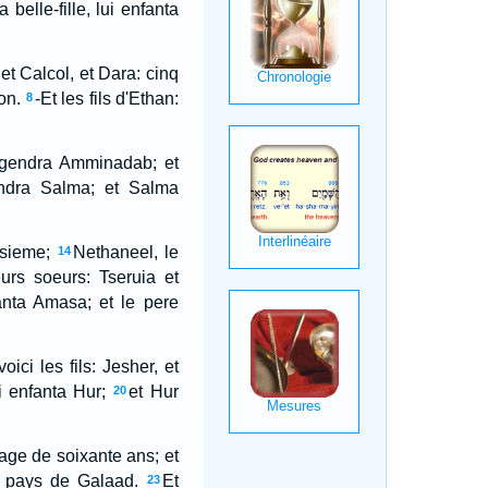
 belle-fille, lui enfanta
 et Calcol, et Dara: cinq
on.
-Et les fils d'Ethan:
8
gendra Amminadab; et
ndra Salma; et Salma
isieme;
Nethaneel, le
14
eurs soeurs: Tseruia et
anta Amasa; et le pere
ici les fils: Jesher, et
i enfanta Hur;
et Hur
20
t age de soixante ans; et
le pays de Galaad.
Et
23