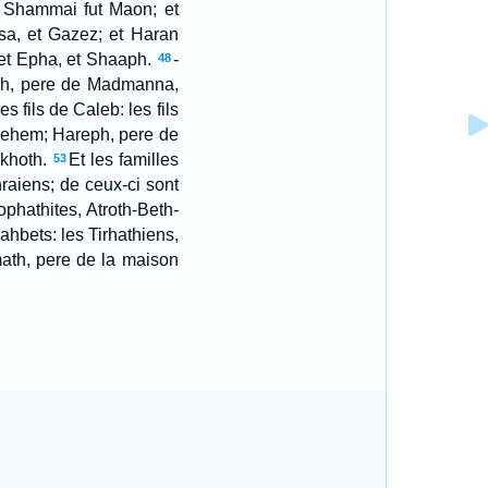
de Shammai fut Maon; et
sa, et Gazez; et Haran
 et Epha, et Shaaph.
-
48
aph, pere de Madmanna,
es fils de Caleb: les fils
lehem; Hareph, pere de
khoth.
Et les familles
53
hraiens; de ceux-ci sont
ophathites, Atroth-Beth-
Jahbets: les Tirhathiens,
math, pere de la maison