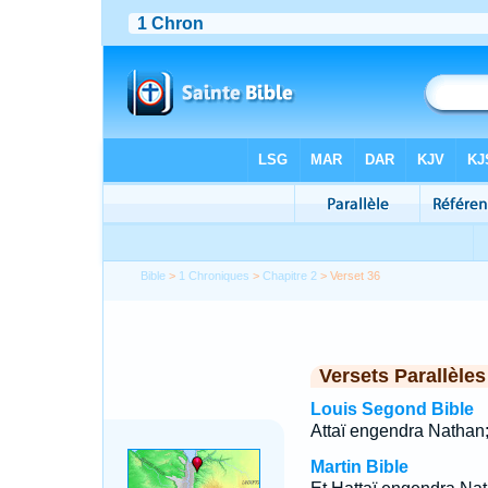
Bible
>
1 Chroniques
>
Chapitre 2
> Verset 36
Versets Parallèles
Louis Segond Bible
Attaï engendra Nathan
Martin Bible