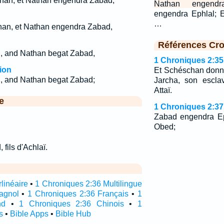
than, et Nathan engendra Zabad;
Nathan engendr
engendra Ephlal; 
…
than, et Nathan engendra Zabad,
Références Cro
n, and Nathan begat Zabad,
1 Chroniques 2:35
ion
Et Schéschan donna
n, and Nathan begat Zabad;
Jarcha, son escla
Attaï.
e
1 Chroniques 2:37
Zabad engendra Ep
Obed;
 fils d'Achlaï.
linéaire
•
1 Chroniques 2:36 Multilingue
agnol
•
1 Chroniques 2:36 Français
•
1
nd
•
1 Chroniques 2:36 Chinois
•
1
s
•
Bible Apps
•
Bible Hub