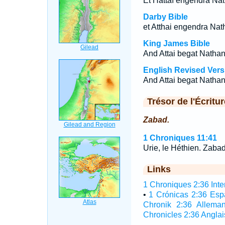
Et Hattaï engendra Na
Darby Bible
et Atthai engendra Na
King James Bible
And Attai begat Natha
English Revised Vers
And Attai begat Natha
Trésor de l'Écritur
Zabad.
1 Chroniques 11:41
Urie, le Héthien. Zabad,
Links
1 Chroniques 2:36 Inter
•
1 Crónicas 2:36 Esp
Chronik 2:36 Allema
Chronicles 2:36 Anglai