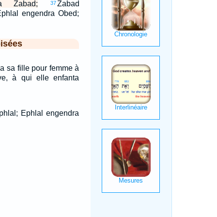
a Zabad;
Zabad
37
Ephlal engendra Obed;
isées
 sa fille pour femme à
ve, à qui elle enfanta
hlal; Ephlal engendra