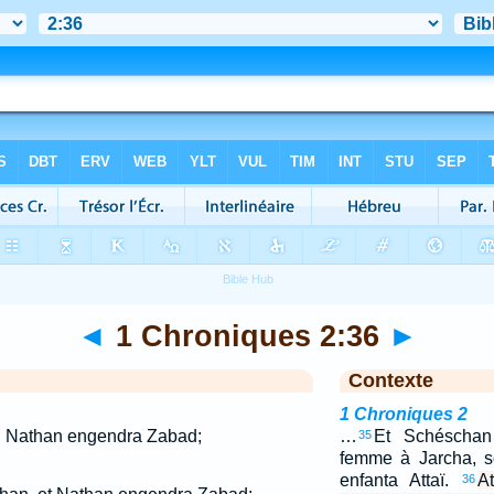
◄
1 Chroniques 2:36
►
Contexte
1 Chroniques 2
; Nathan engendra Zabad;
…
Et Schéschan
35
femme à Jarcha, s
enfanta Attaï.
A
36