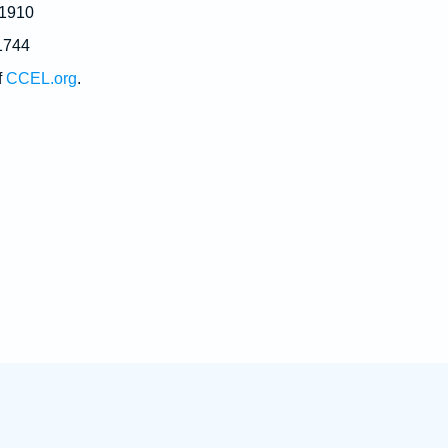
 1910
1744
f
CCEL.org
.