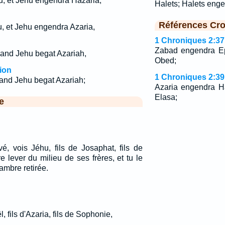
; et Jéhu engendra Hazaria;
Halets; Halets eng
Références Cro
, et Jehu engendra Azaria,
1 Chroniques 2:37
Zabad engendra Ep
and Jehu begat Azariah,
Obed;
ion
1 Chroniques 2:39
and Jehu begat Azariah;
Azaria engendra H
Elasa;
e
é, vois Jéhu, fils de Josaphat, fils de
re lever du milieu de ses frères, et tu le
mbre retirée.
ël, fils d'Azaria, fils de Sophonie,