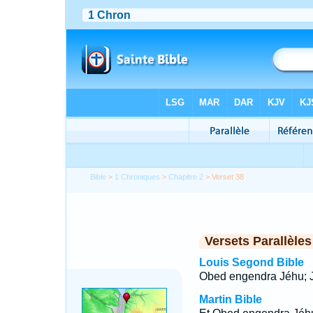
Bible
>
1 Chroniques
>
Chapitre 2
> Verset 38
Versets Parallèles
Louis Segond Bible
Obed engendra Jéhu; J
Martin Bible