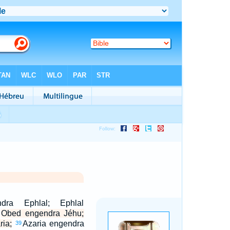
dra Ephlal; Ephlal
Obed engendra Jéhu;
ia;
Azaria engendra
39