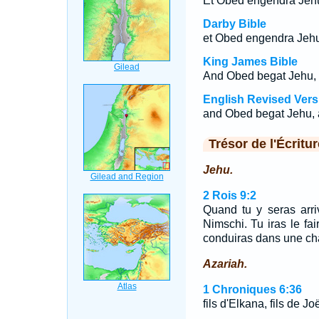
Et Obed engendra Jéhu
Darby Bible
et Obed engendra Jehu
King James Bible
And Obed begat Jehu, 
English Revised Vers
and Obed begat Jehu, 
Trésor de l'Écritur
Jehu.
2 Rois 9:2
Quand tu y seras arriv
Nimschi. Tu iras le fai
conduiras dans une cha
Azariah.
1 Chroniques 6:36
fils d'Elkana, fils de Jo