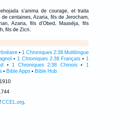
ehojada s'anima de courage, et traita
 de centaines, Azaria, fils de Jerocham,
nan, Azaria, fils d'Obed, Maaséja, fils
 fils de Zicri.
linéaire
•
1 Chroniques 2:38 Multilingue
agnol
•
1 Chroniques 2:38 Français
•
1
nd
•
1 Chroniques 2:38 Chinois
•
1
s
•
Bible Apps
•
Bible Hub
 1910
1744
f
CCEL.org
.