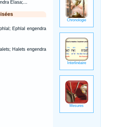
endra Elasa;…
isées
hlal; Ephlal engendra
alets; Halets engendra