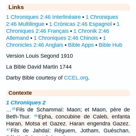
Links
1 Chroniques 2:46 Interlinéaire
•
1 Chroniques
2:46 Multilingue
•
1 Crónicas 2:46 Espagnol
•
1
Chroniques 2:46 Français
•
1 Chronik 2:46
Allemand
•
1 Chroniques 2:46 Chinois
•
1
Chronicles 2:46 Anglais
•
Bible Apps
•
Bible Hub
Version Louis Segond 1910
La Bible David Martin 1744
Darby Bible courtesy of
CCEL.org
.
Contexte
1 Chroniques 2
…
Fils de Schammaï: Maon; et Maon, père de
45
Beth-Tsur.
Epha, concubine de Caleb, enfanta
46
Haran, Motsa et Gazez. Haran engendra Gazez.
Fils de Jahdaï: Réguem, Jotham, Guéschan,
47