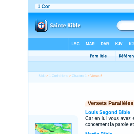
Bible
>
1 Corinthiens
>
Chapitre 1
> Verset 5
Versets Parallèles
Louis Segond Bible
Car en lui vous avez 
concernent la parole e