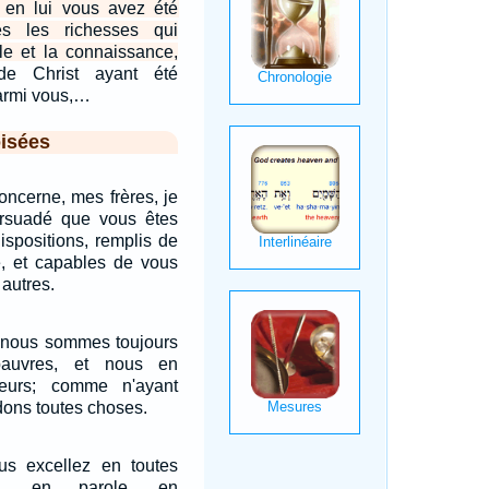
 en lui vous avez été
s les richesses qui
le et la connaissance,
de Christ ayant été
parmi vous,…
isées
oncerne, mes frères, je
rsuadé que vous êtes
ispositions, remplis de
e, et capables de vous
 autres.
t nous sommes toujours
auvres, et nous en
ieurs; comme n'ayant
dons toutes choses.
 excellez en toutes
i, en parole, en