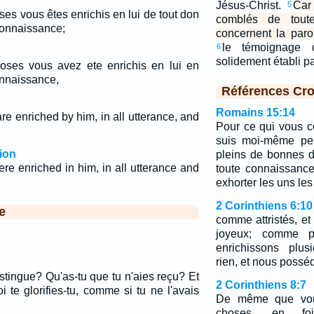
Jésus-Christ.
Car
5
es vous êtes enrichis en lui de tout don
comblés de toute
 connaissance;
concernent la paro
le témoignage 
6
solidement établi 
oses vous avez ete enrichis en lui en
onnaissance,
Références Cro
Romains 15:14
are enriched by him, in all utterance, and
Pour ce qui vous c
suis moi-même pe
ion
pleins de bonnes d
ere enriched in him, in all utterance and
toute connaissanc
exhorter les uns les
2 Corinthiens 6:10
e
comme attristés, e
joyeux; comme p
enrichissons plus
rien, et nous possé
istingue? Qu'as-tu que tu n'aies reçu? Et
2 Corinthiens 8:7
oi te glorifies-tu, comme si tu ne l'avais
De même que vous
choses, en fo