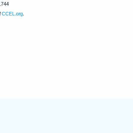
1744
f
CCEL.org
.