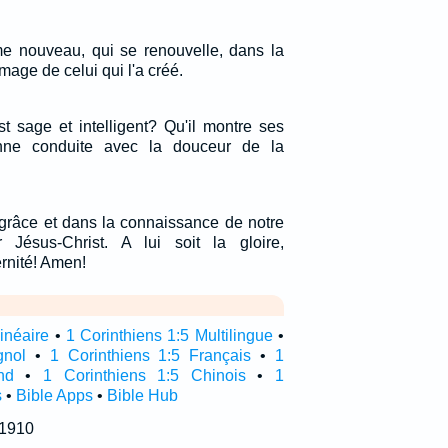
me nouveau, qui se renouvelle, dans la
mage de celui qui l'a créé.
t sage et intelligent? Qu'il montre ses
ne conduite avec la douceur de la
 grâce et dans la connaissance de notre
Jésus-Christ. A lui soit la gloire,
ernité! Amen!
linéaire
•
1 Corinthiens 1:5 Multilingue
•
gnol
•
1 Corinthiens 1:5 Français
•
1
nd
•
1 Corinthiens 1:5 Chinois
•
1
s
•
Bible Apps
•
Bible Hub
 1910