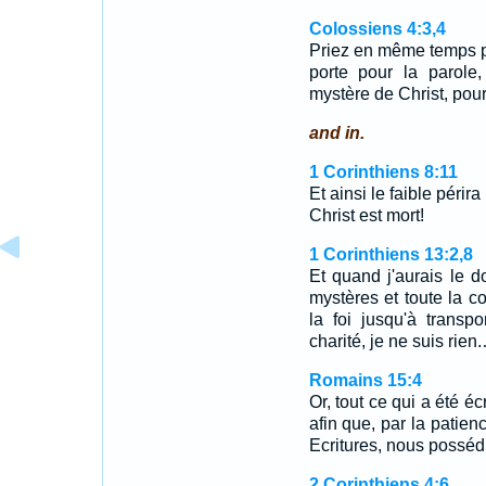
Colossiens 4:3,4
Priez en même temps p
porte pour la parole
mystère de Christ, pou
and in.
1 Corinthiens 8:11
Et ainsi le faible périr
Christ est mort!
1 Corinthiens 13:2,8
Et quand j'aurais le d
mystères et toute la 
la foi jusqu'à transp
charité, je ne suis rien
Romains 15:4
Or, tout ce qui a été éc
afin que, par la patien
Ecritures, nous posséd
2 Corinthiens 4:6