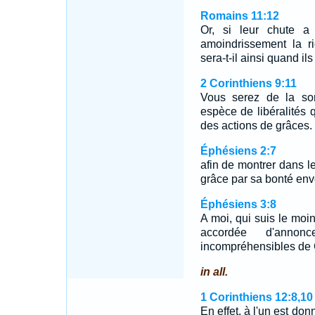
Romains 11:12
Or, si leur chute a
amoindrissement la r
sera-t-il ainsi quand ils
2 Corinthiens 9:11
Vous serez de la sor
espèce de libéralités q
des actions de grâces.
Éphésiens 2:7
afin de montrer dans le
grâce par sa bonté env
Éphésiens 3:8
A moi, qui suis le moin
accordée d'annon
incompréhensibles de C
in all.
1 Corinthiens 12:8,10
En effet, à l'un est do