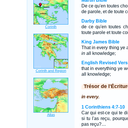
Martin Bible
De ce qu'en toutes chos
de parole, et de toute
Darby Bible
de ce qu'en toutes ch
toute parole et toute c
King James Bible
That in every thing ye 
in
all knowledge;
English Revised Vers
that in everything ye w
all knowledge;
Trésor de l'Écritur
in every.
1 Corinthiens 4:7-10
Car qui est-ce qui te d
si tu l'as reçu, pourqu
pas reçu?…