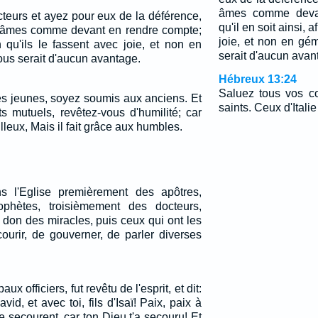
âmes comme devan
teurs et ayez pour eux de la déférence,
qu'il en soit ainsi, a
vos âmes comme devant en rendre compte;
joie, et non en gé
in qu'ils le fassent avec joie, et non en
serait d'aucun avan
ous serait d'aucun avantage.
Hébreux 13:24
Saluez tous vos co
s jeunes, soyez soumis aux anciens. Et
saints. Ceux d'Itali
s mutuels, revêtez-vous d'humilité; car
lleux, Mais il fait grâce aux humbles.
s l'Eglise premièrement des apôtres,
phètes, troisièmement des docteurs,
 don des miracles, puis ceux qui ont les
ourir, de gouverner, de parler diverses
ux officiers, fut revêtu de l'esprit, et dit:
d, et avec toi, fils d'Isaï! Paix, paix à
te secourent, car ton Dieu t'a secouru! Et