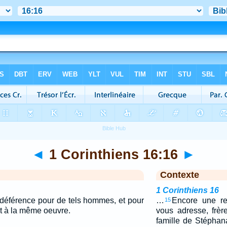
◄
1 Corinthiens 16:16
►
Contexte
1 Corinthiens 16
 déférence pour de tels hommes, et pour
…
Encore une r
15
nt à la même oeuvre.
vous adresse, frè
famille de Stéphan