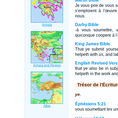
Martin Bible
Je vous prie de vous s
s'emploient à l'œuvre
nous.
Darby Bible
-à vous soumettre, 
quiconque coopere à l'o
King James Bible
That ye submit yourse
helpeth with
us
, and la
English Revised Vers
that ye also be in sub
helpeth in the work and
Trésor de l'Écritur
ye.
Éphésiens 5:21
vous soumettant les uns