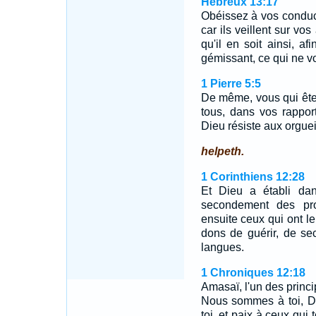
Hébreux 13:17
Obéissez à vos conduc
car ils veillent sur 
qu'il en soit ainsi, af
gémissant, ce qui ne v
1 Pierre 5:5
De même, vous qui ête
tous, dans vos rapport
Dieu résiste aux orguei
helpeth.
1 Corinthiens 12:28
Et Dieu a établi dan
secondement des pro
ensuite ceux qui ont le
dons de guérir, de sec
langues.
1 Chroniques 12:18
Amasaï, l'un des principa
Nous sommes à toi, Davi
toi, et paix à ceux qui 