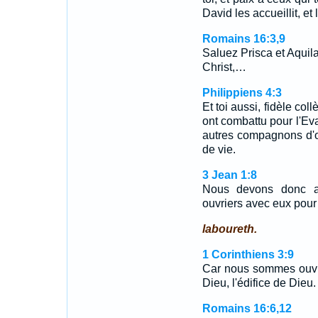
David les accueillit, et
Romains 16:3,9
Saluez Prisca et Aqui
Christ,…
Philippiens 4:3
Et toi aussi, fidèle coll
ont combattu pour l'Ev
autres compagnons d'o
de vie.
3 Jean 1:8
Nous devons donc acc
ouvriers avec eux pour 
laboureth.
1 Corinthiens 3:9
Car nous sommes ouvr
Dieu, l'édifice de Dieu.
Romains 16:6,12