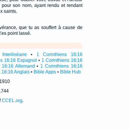
 pour son nom, ayant rendu et rendant
x saints.
vérance, que tu as souffert à cause de
'es point lassé.
nterlinéaire
•
1 Corinthiens 16:16
os 16:16 Espagnol
•
1 Corinthiens 16:16
r 16:16 Allemand
•
1 Corinthiens 16:16
 16:16 Anglais
•
Bible Apps
•
Bible Hub
 1910
1744
f
CCEL.org
.