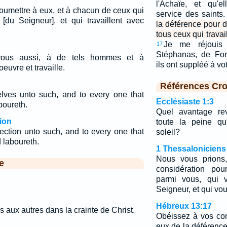
l'Achaïe, et qu'e
oumettre à eux, et à chacun de ceux qui
service des saints
 [du Seigneur], et qui travaillent avec
la déférence pour 
tous ceux qui trava
Je me réjouis
17
Stéphanas, de For
vous aussi, à de tels hommes et à
ils ont suppléé à v
euvre et travaille.
Références Cro
lves unto such, and to every one that
Ecclésiaste 1:3
boureth.
Quel avantage rev
ion
toute la peine qu
jection unto such, and to every one that
soleil?
 laboureth.
1 Thessaloniciens
Nous vous prions,
e
considération pou
parmi vous, qui v
Seigneur, et qui vou
Hébreux 13:17
 aux autres dans la crainte de Christ.
Obéissez à vos co
eux de la déférence,