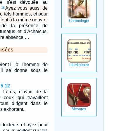
lle s'est dévouée au
.
Ayez vous aussi de
16
de tels hommes, et pour
illent à la même oeuvre.
 de la présence de
tunatus et d'Achaïcus;
otre absence,…
isées
ient-il à l'homme de
'il se donne sous le
 5:12
 frères, d'avoir de la
r ceux qui travaillent
ous dirigent dans le
s exhortent.
nducteurs et ayez pour
 car ils veillent sur vos