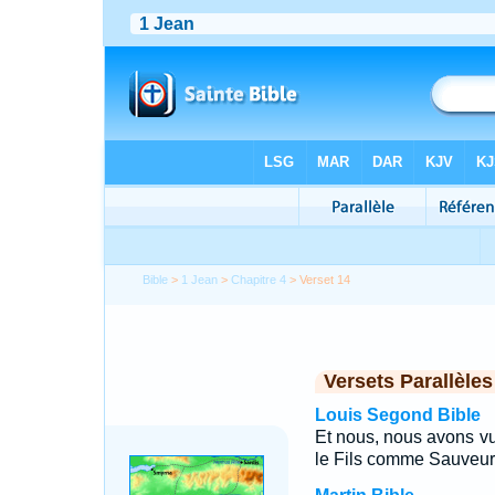
Bible
>
1 Jean
>
Chapitre 4
> Verset 14
Versets Parallèles
Louis Segond Bible
Et nous, nous avons vu
le Fils comme Sauveu