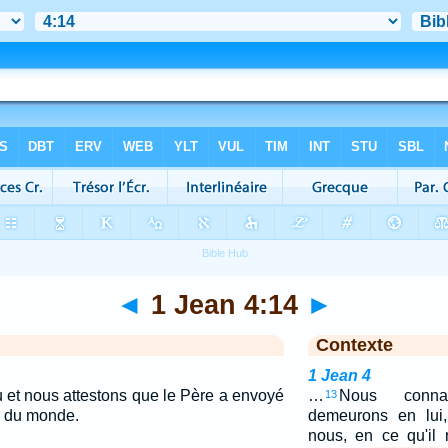
◄
1 Jean 4:14
►
Contexte
1 Jean 4
 et nous attestons que le Père a envoyé
…
Nous conna
13
r du monde.
demeurons en lui,
nous, en ce qu'il