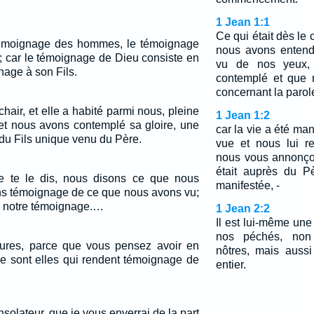
1 Jean 1:1
Ce qui était dès l
témoignage des hommes, le témoignage
nous avons entend
; car le témoignage de Dieu consiste en
vu de nos yeux,
nage à son Fils.
contemplé et que 
concernant la parole
 chair, et elle a habité parmi nous, pleine
1 Jean 1:2
 et nous avons contemplé sa gloire, une
car la vie a été man
 du Fils unique venu du Père.
vue et nous lui r
nous vous annonçon
était auprès du P
 je te le dis, nous disons ce que nous
manifestée, -
ns témoignage de ce que nous avons vu;
s notre témoignage.…
1 Jean 2:2
Il est lui-même une
nos péchés, non
tures, parce que vous pensez avoir en
nôtres, mais auss
 ce sont elles qui rendent témoignage de
entier.
olateur, que je vous enverrai de la part