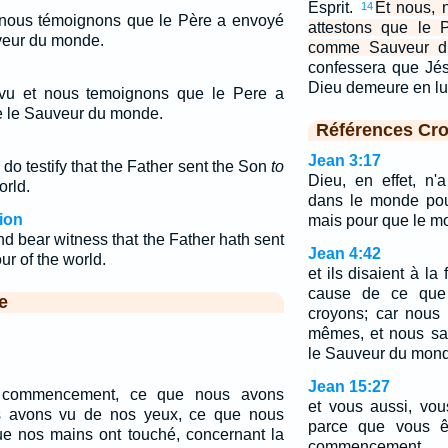
Esprit.
Et nous, 
14
t nous témoignons que le Père a envoyé
attestons que le 
uveur du monde.
comme Sauveur d
confessera que Jés
Dieu demeure en lui
vu et nous temoignons que le Pere a
re le Sauveur du monde.
Références Cro
Jean 3:17
o testify that the Father sent the Son
to
Dieu, en effet, n
orld.
dans le monde pou
ion
mais pour que le mo
 bear witness that the Father hath sent
Jean 4:42
ur of the world.
et ils disaient à l
cause de ce que
e
croyons; car nous
mêmes, et nous sav
le Sauveur du mon
Jean 15:27
e commencement, ce que nous avons
et vous aussi, vo
s avons vu de nos yeux, ce que nous
parce que vous ê
e nos mains ont touché, concernant la
commencement.