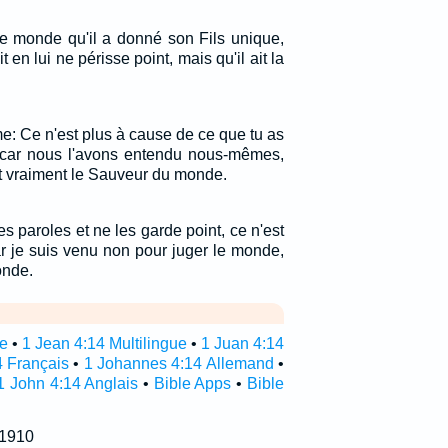
le monde qu'il a donné son Fils unique,
 en lui ne périsse point, mais qu'il ait la
mme: Ce n'est plus à cause de ce que tu as
 car nous l'avons entendu nous-mêmes,
st vraiment le Sauveur du monde.
 paroles et ne les garde point, ce n'est
ar je suis venu non pour juger le monde,
onde.
re
•
1 Jean 4:14 Multilingue
•
1 Juan 4:14
4 Français
•
1 Johannes 4:14 Allemand
•
1 John 4:14 Anglais
•
Bible Apps
•
Bible
 1910