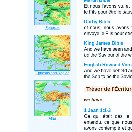
Martin Bible
Et nous l'avons vu, e
le Fils pour être le sa
Darby Bible
et nous, nous avons 
envoye le Fils pour et
King James Bible
And we have seen and d
be
the Saviour of the w
English Revised Vers
And we have beheld and
the Son to be the Savio
Trésor de l'Écritur
we have.
1 Jean 1:1-3
Ce qui était dès l
entendu, ce que nou
avons contemplé et qu