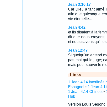
Jean 3:16,17
Car Dieu a tant aimé 
afin que quiconque croit
vie éternelle.…
Jean 4:42
et ils disaient à la fe
dit que nous croyons;
et nous savons qu'il e
Jean 12:47
Si quelqu'un entend mes
pas moi qui le juge; c
mais pour sauver le m
Links
1 Jean 4:14 Interlinéai
Espagnol
•
1 Jean 4:1
1 Jean 4:14 Chinois
•
Hub
Version Louis Segond