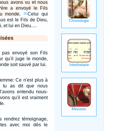
nous avons vu et nous
Père a envoyé le Fils
u monde.
Celui qui
15
us est le Fils de Dieu,
, et lui en Dieu.…
isées
'a pas envoyé son Fils
r qu'il juge le monde,
nde soit sauvé par lui.
a femme: Ce n'est plus à
 tu as dit que nous
 l'avons entendu nous-
ons qu'il est vraiment
de.
us rendrez témoignage,
tes avec moi dès le