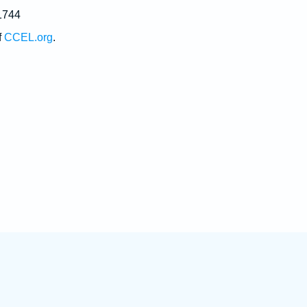
1744
f
CCEL.org
.