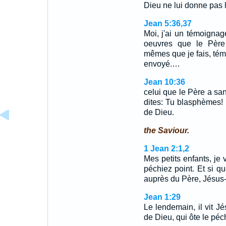
Dieu ne lui donne pas 
Jean 5:36,37
Moi, j'ai un témoignag
oeuvres que le Père
mêmes que je fais, tém
envoyé.…
Jean 10:36
celui que le Père a san
dites: Tu blasphèmes! E
de Dieu.
the Saviour.
1 Jean 2:1,2
Mes petits enfants, je
péchiez point. Et si 
auprès du Père, Jésus-
Jean 1:29
Le lendemain, il vit Jés
de Dieu, qui ôte le pé