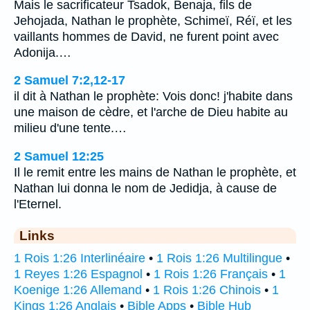
Mais le sacrificateur Tsadok, Benaja, fils de
Jehojada, Nathan le prophète, Schimeï, Réï, et les
vaillants hommes de David, ne furent point avec
Adonija.…
2 Samuel 7:2,12-17
il dit à Nathan le prophète: Vois donc! j'habite dans
une maison de cèdre, et l'arche de Dieu habite au
milieu d'une tente.…
2 Samuel 12:25
Il le remit entre les mains de Nathan le prophète, et
Nathan lui donna le nom de Jedidja, à cause de
l'Eternel.
Links
1 Rois 1:26 Interlinéaire
•
1 Rois 1:26 Multilingue
•
1 Reyes 1:26 Espagnol
•
1 Rois 1:26 Français
•
1
Koenige 1:26 Allemand
•
1 Rois 1:26 Chinois
•
1
Kings 1:26 Anglais
•
Bible Apps
•
Bible Hub