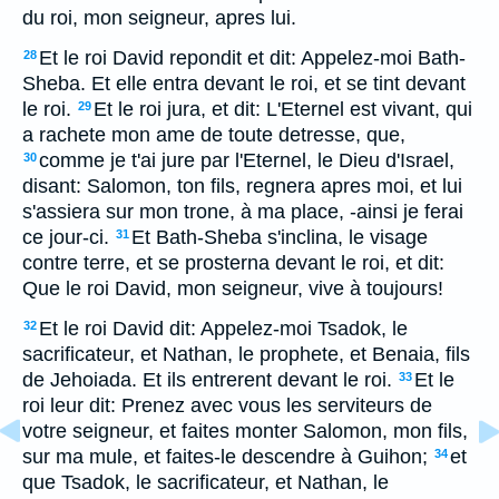
du roi, mon seigneur, apres lui.
Et le roi David repondit et dit: Appelez-moi Bath-
28
Sheba. Et elle entra devant le roi, et se tint devant
le roi.
Et le roi jura, et dit: L'Eternel est vivant, qui
29
a rachete mon ame de toute detresse, que,
comme je t'ai jure par l'Eternel, le Dieu d'Israel,
30
disant: Salomon, ton fils, regnera apres moi, et lui
s'assiera sur mon trone, à ma place, -ainsi je ferai
ce jour-ci.
Et Bath-Sheba s'inclina, le visage
31
contre terre, et se prosterna devant le roi, et dit:
Que le roi David, mon seigneur, vive à toujours!
Et le roi David dit: Appelez-moi Tsadok, le
32
sacrificateur, et Nathan, le prophete, et Benaia, fils
de Jehoiada. Et ils entrerent devant le roi.
Et le
33
roi leur dit: Prenez avec vous les serviteurs de
votre seigneur, et faites monter Salomon, mon fils,
sur ma mule, et faites-le descendre à Guihon;
et
34
que Tsadok, le sacrificateur, et Nathan, le