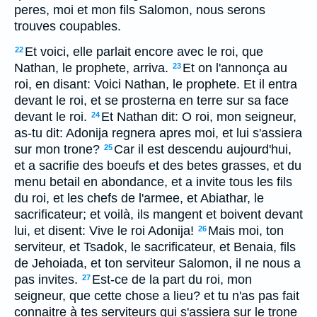
peres, moi et mon fils Salomon, nous serons
trouves coupables.
Et voici, elle parlait encore avec le roi, que
22
Nathan, le prophete, arriva.
Et on l'annonça au
23
roi, en disant: Voici Nathan, le prophete. Et il entra
devant le roi, et se prosterna en terre sur sa face
devant le roi.
Et Nathan dit: O roi, mon seigneur,
24
as-tu dit: Adonija regnera apres moi, et lui s'assiera
sur mon trone?
Car il est descendu aujourd'hui,
25
et a sacrifie des boeufs et des betes grasses, et du
menu betail en abondance, et a invite tous les fils
du roi, et les chefs de l'armee, et Abiathar, le
sacrificateur; et voilà, ils mangent et boivent devant
lui, et disent: Vive le roi Adonija!
Mais moi, ton
26
serviteur, et Tsadok, le sacrificateur, et Benaia, fils
de Jehoiada, et ton serviteur Salomon, il ne nous a
pas invites.
Est-ce de la part du roi, mon
27
seigneur, que cette chose a lieu? et tu n'as pas fait
connaitre à tes serviteurs qui s'assiera sur le trone