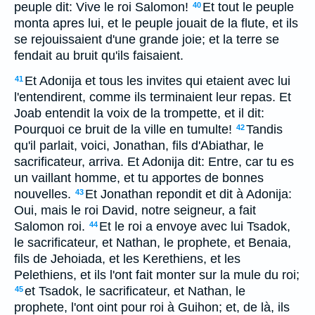
peuple dit: Vive le roi Salomon!
Et tout le peuple
40
monta apres lui, et le peuple jouait de la flute, et ils
se rejouissaient d'une grande joie; et la terre se
fendait au bruit qu'ils faisaient.
Et Adonija et tous les invites qui etaient avec lui
41
l'entendirent, comme ils terminaient leur repas. Et
Joab entendit la voix de la trompette, et il dit:
Pourquoi ce bruit de la ville en tumulte!
Tandis
42
qu'il parlait, voici, Jonathan, fils d'Abiathar, le
sacrificateur, arriva. Et Adonija dit: Entre, car tu es
un vaillant homme, et tu apportes de bonnes
nouvelles.
Et Jonathan repondit et dit à Adonija:
43
Oui, mais le roi David, notre seigneur, a fait
Salomon roi.
Et le roi a envoye avec lui Tsadok,
44
le sacrificateur, et Nathan, le prophete, et Benaia,
fils de Jehoiada, et les Kerethiens, et les
Pelethiens, et ils l'ont fait monter sur la mule du roi;
et Tsadok, le sacrificateur, et Nathan, le
45
prophete, l'ont oint pour roi à Guihon; et, de là, ils