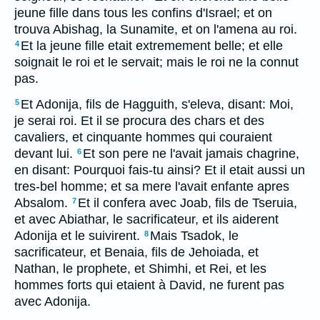
jeune fille dans tous les confins d'Israel; et on
trouva Abishag, la Sunamite, et on l'amena au roi.
Et la jeune fille etait extremement belle; et elle
4
soignait le roi et le servait; mais le roi ne la connut
pas.
Et Adonija, fils de Hagguith, s'eleva, disant: Moi,
5
je serai roi. Et il se procura des chars et des
cavaliers, et cinquante hommes qui couraient
devant lui.
Et son pere ne l'avait jamais chagrine,
6
en disant: Pourquoi fais-tu ainsi? Et il etait aussi un
tres-bel homme; et sa mere l'avait enfante apres
Absalom.
Et il confera avec Joab, fils de Tseruia,
7
et avec Abiathar, le sacrificateur, et ils aiderent
Adonija et le suivirent.
Mais Tsadok, le
8
sacrificateur, et Benaia, fils de Jehoiada, et
Nathan, le prophete, et Shimhi, et Rei, et les
hommes forts qui etaient à David, ne furent pas
avec Adonija.