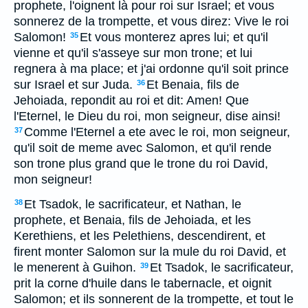
prophete, l'oignent là pour roi sur Israel; et vous
sonnerez de la trompette, et vous direz: Vive le roi
Salomon!
Et vous monterez apres lui; et qu'il
35
vienne et qu'il s'asseye sur mon trone; et lui
regnera à ma place; et j'ai ordonne qu'il soit prince
sur Israel et sur Juda.
Et Benaia, fils de
36
Jehoiada, repondit au roi et dit: Amen! Que
l'Eternel, le Dieu du roi, mon seigneur, dise ainsi!
Comme l'Eternel a ete avec le roi, mon seigneur,
37
qu'il soit de meme avec Salomon, et qu'il rende
son trone plus grand que le trone du roi David,
mon seigneur!
Et Tsadok, le sacrificateur, et Nathan, le
38
prophete, et Benaia, fils de Jehoiada, et les
Kerethiens, et les Pelethiens, descendirent, et
firent monter Salomon sur la mule du roi David, et
le menerent à Guihon.
Et Tsadok, le sacrificateur,
39
prit la corne d'huile dans le tabernacle, et oignit
Salomon; et ils sonnerent de la trompette, et tout le