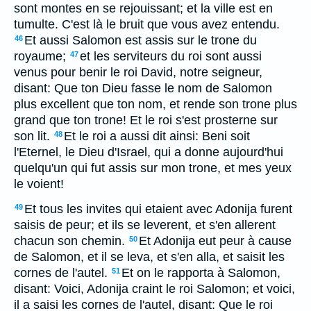
sont montes en se rejouissant; et la ville est en
tumulte. C'est là le bruit que vous avez entendu.
Et aussi Salomon est assis sur le trone du
46
royaume;
et les serviteurs du roi sont aussi
47
venus pour benir le roi David, notre seigneur,
disant: Que ton Dieu fasse le nom de Salomon
plus excellent que ton nom, et rende son trone plus
grand que ton trone! Et le roi s'est prosterne sur
son lit.
Et le roi a aussi dit ainsi: Beni soit
48
l'Eternel, le Dieu d'Israel, qui a donne aujourd'hui
quelqu'un qui fut assis sur mon trone, et mes yeux
le voient!
Et tous les invites qui etaient avec Adonija furent
49
saisis de peur; et ils se leverent, et s'en allerent
chacun son chemin.
Et Adonija eut peur à cause
50
de Salomon, et il se leva, et s'en alla, et saisit les
cornes de l'autel.
Et on le rapporta à Salomon,
51
disant: Voici, Adonija craint le roi Salomon; et voici,
il a saisi les cornes de l'autel, disant: Que le roi