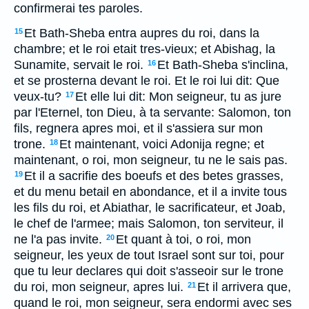
confirmerai tes paroles.
Et Bath-Sheba entra aupres du roi, dans la
15
chambre; et le roi etait tres-vieux; et Abishag, la
Sunamite, servait le roi.
Et Bath-Sheba s'inclina,
16
et se prosterna devant le roi. Et le roi lui dit: Que
veux-tu?
Et elle lui dit: Mon seigneur, tu as jure
17
par l'Eternel, ton Dieu, à ta servante: Salomon, ton
fils, regnera apres moi, et il s'assiera sur mon
trone.
Et maintenant, voici Adonija regne; et
18
maintenant, o roi, mon seigneur, tu ne le sais pas.
Et il a sacrifie des boeufs et des betes grasses,
19
et du menu betail en abondance, et il a invite tous
les fils du roi, et Abiathar, le sacrificateur, et Joab,
le chef de l'armee; mais Salomon, ton serviteur, il
ne l'a pas invite.
Et quant à toi, o roi, mon
20
seigneur, les yeux de tout Israel sont sur toi, pour
que tu leur declares qui doit s'asseoir sur le trone
du roi, mon seigneur, apres lui.
Et il arrivera que,
21
quand le roi, mon seigneur, sera endormi avec ses