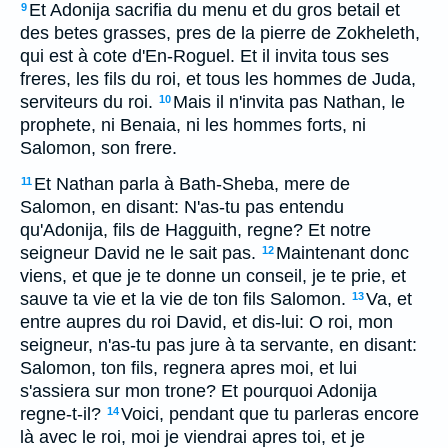
Et Adonija sacrifia du menu et du gros betail et
9
des betes grasses, pres de la pierre de Zokheleth,
qui est à cote d'En-Roguel. Et il invita tous ses
freres, les fils du roi, et tous les hommes de Juda,
serviteurs du roi.
Mais il n'invita pas Nathan, le
10
prophete, ni Benaia, ni les hommes forts, ni
Salomon, son frere.
Et Nathan parla à Bath-Sheba, mere de
11
Salomon, en disant: N'as-tu pas entendu
qu'Adonija, fils de Hagguith, regne? Et notre
seigneur David ne le sait pas.
Maintenant donc
12
viens, et que je te donne un conseil, je te prie, et
sauve ta vie et la vie de ton fils Salomon.
Va, et
13
entre aupres du roi David, et dis-lui: O roi, mon
seigneur, n'as-tu pas jure à ta servante, en disant:
Salomon, ton fils, regnera apres moi, et lui
s'assiera sur mon trone? Et pourquoi Adonija
regne-t-il?
Voici, pendant que tu parleras encore
14
là avec le roi, moi je viendrai apres toi, et je