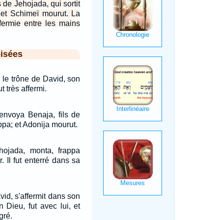
s de Jehojada, qui sortit
 et Schimeï mourut. La
ffermie entre les mains
isées
 le trône de David, son
t très affermi.
envoya Benaja, fils de
ppa; et Adonija mourut.
ehojada, monta, frappa
r. Il fut enterré dans sa
vid, s'affermit dans son
n Dieu, fut avec lui, et
gré.