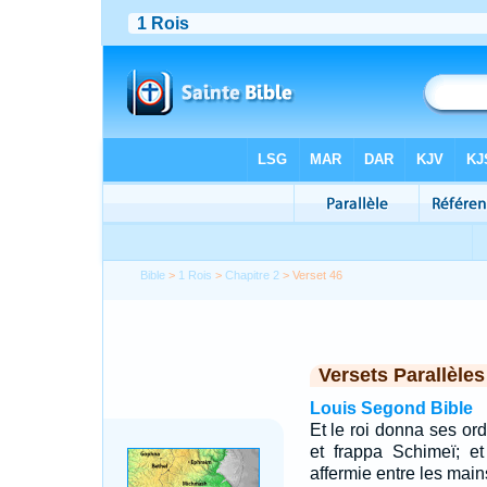
Bible
>
1 Rois
>
Chapitre 2
> Verset 46
Versets Parallèles
Louis Segond Bible
Et le roi donna ses ord
et frappa Schimeï; et
affermie entre les mai