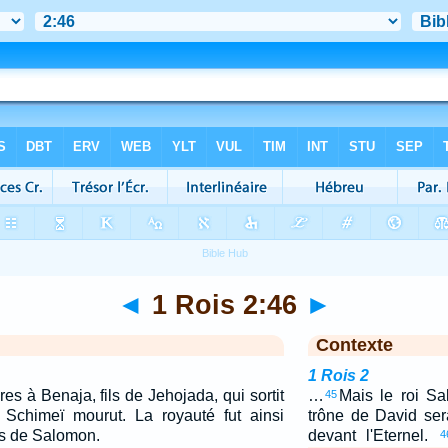
◄
1 Rois 2:46
►
Contexte
1 Rois 2
res à Benaja, fils de Jehojada, qui sortit
…
Mais le roi Sa
45
 Schimeï mourut. La royauté fut ainsi
trône de David ser
ns de Salomon.
devant l'Eternel.
4