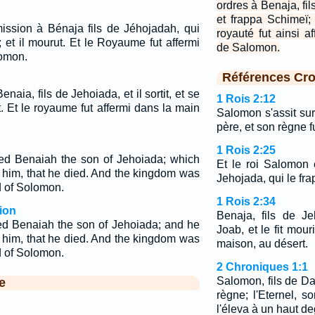
ordres à Benaja, fil
et frappa Schimeï;
ssion à Bénaja fils de Jéhojadah, qui
royauté fut ainsi a
ui; et il mourut. Et le Royaume fut affermi
de Salomon.
lomon.
Références Cro
aia, fils de Jehoiada, et il sortit, et se
1 Rois 2:12
ut. Et le royaume fut affermi dans la main
Salomon s'assit sur
père, et son règne fu
1 Rois 2:25
d Benaiah the son of Jehoiada; which
Et le roi Salomon 
n him, that he died. And the kingdom was
Jehojada, qui le fra
d of Solomon.
1 Rois 2:34
ion
Benaja, fils de J
d Benaiah the son of Jehoiada; and he
Joab, et le fit mouri
n him, that he died. And the kingdom was
maison, au désert.
d of Solomon.
2 Chroniques 1:1
Salomon, fils de Da
e
règne; l'Eternel, so
l'éleva à un haut de