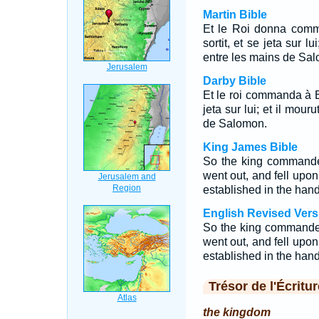
Martin Bible
Et le Roi donna commi
sortit, et se jeta sur l
entre les mains de Sa
Darby Bible
Et le roi commanda à Ben
jeta sur lui; et il mour
de Salomon.
King James Bible
So the king commande
went out, and fell upo
established in the han
English Revised Vers
So the king commande
went out, and fell upo
established in the han
Trésor de l'Écritur
the kingdom