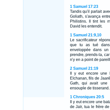
1 Samuel 17:23
Tandis qu'il parlait av
Goliath, s'avança ent
Philistins. Il tint l
David les entendit.
1 Samuel 21:9,10
Le sacrificateur répond
que tu as tué dans 
enveloppée dans un d
prendre, prends-la, car i
n'y en a point de parei
2 Samuel 21:19
Il y eut encore une b
Elchanan, fils de Jaar
Gath, qui avait une
ensouple de tisserand.
1 Chroniques 20:5
Il y eut encore une bata
de Jaïr, tua le frère d