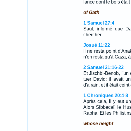
lance dont le bois éta
of Gath
1 Samuel 27:4
Saül, informé que Da
chercher.
Josué 11:22
Il ne resta point d'Ana
n'en resta qu'à Gaza, à
2 Samuel 21:16-22
Et Jischbi-Benob, l'un
tuer David; il avait u
d'airain, et il était ce
1 Chroniques 20:4-8
Après cela, il y eut un
Alors Sibbecaï, le Hus
Rapha. Et les Philistin
whose height