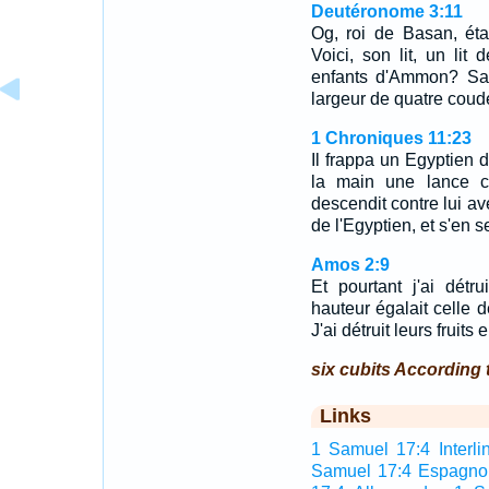
Deutéronome 3:11
Og, roi de Basan, éta
Voici, son lit, un lit 
enfants d'Ammon? Sa 
largeur de quatre cou
1 Chroniques 11:23
Il frappa un Egyptien 
la main une lance c
descendit contre lui av
de l'Egyptien, et s'en se
Amos 2:9
Et pourtant j'ai dét
hauteur égalait celle d
J'ai détruit leurs fruits
six cubits According 
Links
1 Samuel 17:4 Interli
Samuel 17:4 Espagno