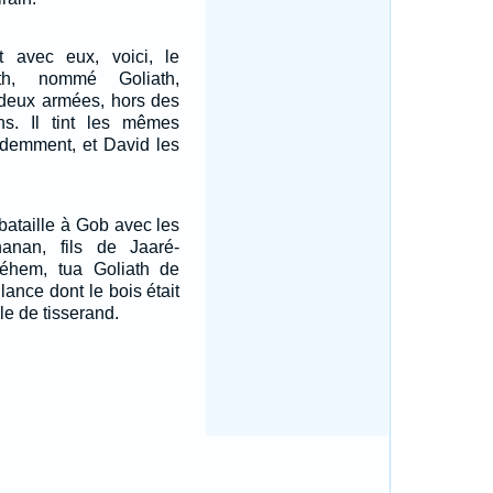
it avec eux, voici, le
th, nommé Goliath,
 deux armées, hors des
ins. Il tint les mêmes
édemment, et David les
 bataille à Gob avec les
chanan, fils de Jaaré-
éhem, tua Goliath de
lance dont le bois était
 de tisserand.