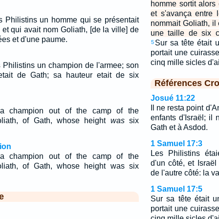
homme sortit alors
et s'avança entre 
es Philistins un homme qui se présentait
nommait Goliath, il é
et qui avait nom Goliath, [de la ville] de
une taille de six
ées et d'une paume.
Sur sa tête était u
5
portait une cuirass
cinq mille sicles d'
s Philistins un champion de l'armee; son
 etait de Gath; sa hauteur etait de six
Références Cro
Josué 11:22
Il ne resta point d
a champion out of the camp of the
enfants d'Israël; il
oliath, of Gath, whose height
was
six
Gath et à Asdod.
1 Samuel 17:3
ion
Les Philistins ét
a champion out of the camp of the
d'un côté, et Israë
oliath, of Gath, whose height was six
de l'autre côté: la v
1 Samuel 17:5
e
Sur sa tête était u
portait une cuirass
cinq mille sicles d'a