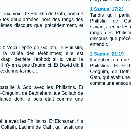
1 Samuel 17:23
ec eux, voici, le Philistin de Gath, nommé
Tandis qu'il parla
re les deux armées, hors des rangs des
Philistin de Ga
es mêmes discours que précédemment, et
s'avança entre les
rangs des Philist
discours que préc
entendit.
it: Voici l'épée de Goliath, le Philistin,
la vallée des térébinthes; elle est
2 Samuel 21:19
rap, derrière l'éphod; si tu veux la
Il y eut encore une
l n'y en a pas d'autre ici. Et David dit: Il
Philistins. Et El
lle; donne-la-moi.…
Oreguim, de Bethl
Gath, qui avait une 
comme une ensouple
ataille à Gob avec les Philistins. Et
é-Oreguim, de Bethléhem, tua Goliath de
 lance dont le bois était comme une
ille avec les Philistins. Et Elchanan, fils
e Goliath, Lachmi de Gath, qui avait une