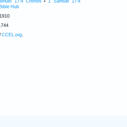
amuel 17:4 Chinois
•
1 Samuel 17:4
Bible Hub
 1910
1744
f
CCEL.org
.