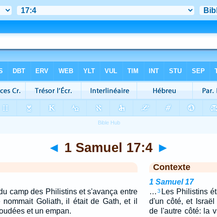
◄
1 Samuel 17:4
►
Contexte
1 Samuel 17
du camp des Philistins et s'avança entre
…
Les Philistins é
3
nommait Goliath, il était de Gath, et il
d'un côté, et Israë
 coudées et un empan.
de l'autre côté: la 