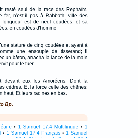
it resté seul de la race des Rephaïm.
de fer, n'est-il pas à Rabbath, ville des
longueur est de neuf coudées, et sa
dées, en coudées d'homme.
d'une stature de cinq coudées et ayant à
omme une ensouple de tisserand; il
ec un bâton, arracha la lance de la main
rvit pour le tuer.
ruit devant eux les Amoréens, Dont la
es cèdres, Et la force celle des chênes;
 en haut, Et leurs racines en bas.
to Bp.
néaire
•
1 Samuel 17:4 Multilingue
•
1
l
•
1 Samuel 17:4 Français
•
1 Samuel