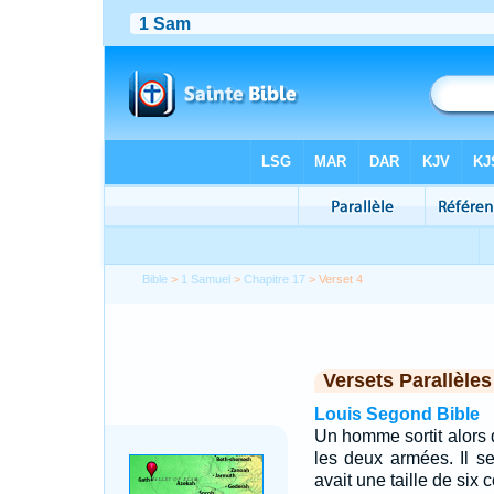
Bible
>
1 Samuel
>
Chapitre 17
> Verset 4
Versets Parallèles
Louis Segond Bible
Un homme sortit alors 
les deux armées. Il se 
avait une taille de six