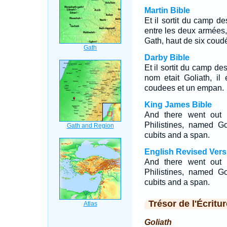
Martin Bible
Et il sortit du camp d
entre les deux armées, 
Gath, haut de six coud
Darby Bible
Et il sortit du camp de
nom etait Goliath, il
coudees et un empan.
King James Bible
And there went out 
Philistines, named G
cubits and a span.
English Revised Vers
And there went out 
Philistines, named G
cubits and a span.
Trésor de l'Écritur
Goliath