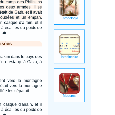
 du camp des Philistins
les deux armées. Il se
tait de Gath, et il avait
 coudées et un empan.
n casque d'airain, et il
e à écailles du poids de
airain.…
isées
'Anakim dans le pays des
 n'en resta qu'à Gaza, à
aient vers la montagne
l était vers la montagne
allée les séparait.
n casque d'airain, et il
e à écailles du poids de
irain.